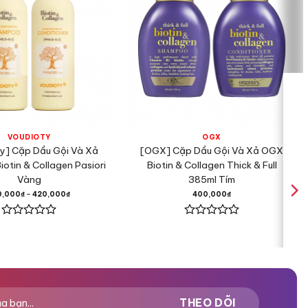
VOUDIOTY
OGX
y] Cặp Dầu Gội Và Xả
[OGX] Cặp Dầu Gội Và Xả OGX
iotin & Collagen Pasiori
Biotin & Collagen Thick & Full
Vàng
385ml Tím
0,000
₫
–
420,000
₫
400,000
₫
Được
Được
xếp
xếp
hạng
hạng
0
0
5
5
sao
sao