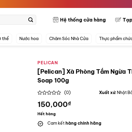
PRETT
Hệ thống cửa hàng
Tạp
 thể
Nước hoa
Chăm Sóc Nhà Cửa
Thực phẩm chứ
PELICAN
[Pelican] Xà Phòng Tắm Ngừa T
Soap 100g
(0)
Xuất xứ
: Nhật B
0
150,000
₫
out
of
5
Hết hàng
Cam kết
hàng chính hãng