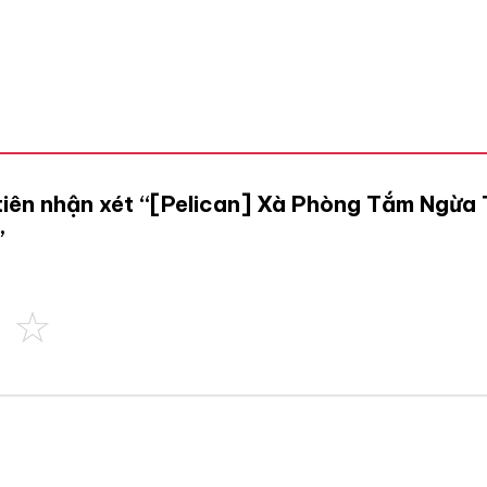
 tiên nhận xét “[Pelican] Xà Phòng Tắm Ngừa
”