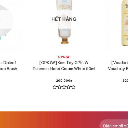
G
HẾT HÀNG
GPKJW
ầu Daleaf
[GPKJW] Kem Tay GPKJW
[Voudiot
oo Brush
Pureness Hand Cream White 50ml
Voudioty B
200,000
₫
32
Được
xếp
hạng
0
5
sao