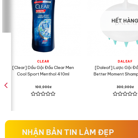
HẾT HÀN
CLEAR
DALEAF
[Clear] Dầu Gội Đầu Clear Men
[Daleaf] Lược Gội Đ
Cool Sport Menthol 410ml
Better Moment Shamp
100,000
₫
300,000
₫
Được
Được
xếp
xếp
hạng
hạng
0
0
5
5
sao
sao
NHẬN BẢN TIN LÀM ĐẸP