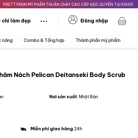
YSKIN MỸ PHẨM THUẦN CHAY CAO CẤP ĐỘC QUYỀN TẠI KSHOPBEAUTY.
 chí làm đẹp
Đăng nhập
c năng
Combo & Tổng hợp
Thành phần mỹ phẩm
hâm Nách Pelican Deitanseki Body Scrub
ản
Nơi sản xuất
: Nhật Bản
Miễn phí giao hàng
24h