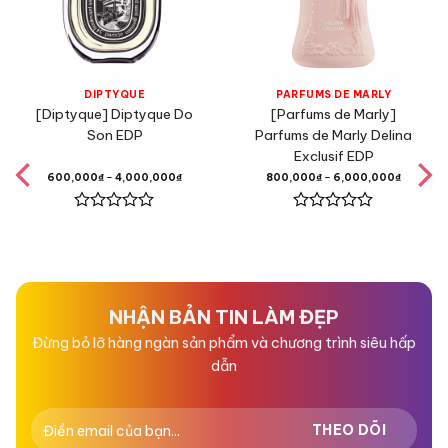
Trầm Hương,
DIPTYQUE
PARFUMS DE MARLY
[Diptyque] Diptyque Do
[Parfums de Marly]
Hương Cuối
Son EDP
Parfums de Marly Delina
Exclusif EDP
Hổ Phách,
600,000
₫
–
4,000,000
₫
800,000
₫
–
6,000,000
₫
Được
Được
Hương Vanilla,
xếp
xếp
hạng
hạng
0
0
5
5
Hương Gỗ,
sao
sao
NHẬN BẢN TIN LÀM ĐẸP
Đừng bỏ lỡ hàng ngàn sản phẩm và chương trình siêu hấp
Rêu Sồi,
dẫn
Xạ Hương,