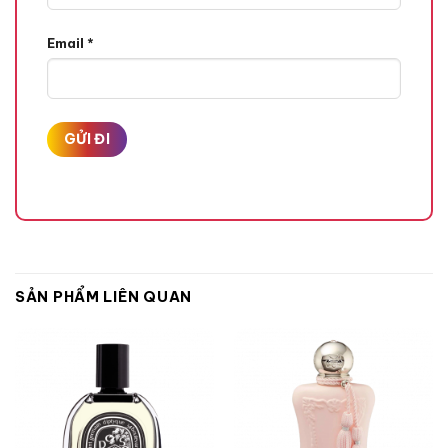
Quả Bưởi,
Email
*
Quả Cam Bergamot,
Quả Lê,
Quả Vải,
Hương Giữa
SẢN PHẨM LIÊN QUAN
Cỏ Hương Bài,
Hoa Hồng Thổ Nhĩ Kỳ,
Hương Nhang,