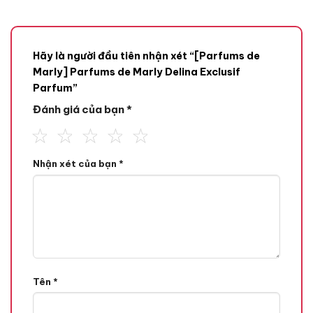
Hãy là người đầu tiên nhận xét “[Parfums de
Marly] Parfums de Marly Delina Exclusif
Parfum”
Đánh giá của bạn
*
Nhận xét của bạn
*
Mùi hương
Tone Hương
Hương Hoa Hồng,
Hương Vanilla,
Tên
*
Hương Đầu