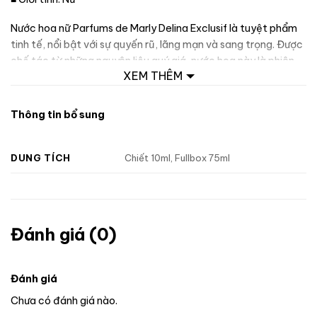
Nước hoa nữ Parfums de Marly Delina Exclusif là tuyệt phẩm
tinh tế, nổi bật với sự quyến rũ, lãng mạn và sang trọng. Được
chế tác từ những nguyên liệu quý giá, nước hoa này là phiên
XEM THÊM
bản cao cấp của dòng Delina, mang đậm tính cách gợi cảm,
phù hợp với người phụ nữ yêu thích sự thanh lịch nhưng không
kém phần cá tính. Delina Exclusif tựa như một bức tranh đầy
Thông tin bổ sung
màu sắc, hòa quyện giữa sự nữ tính dịu dàng và chiều sâu bí
ẩn, hoàn hảo cho những buổi tiệc sang trọng hay những dịp
DUNG TÍCH
Chiết 10ml, Fullbox 75ml
đặc biệt.
Đánh giá (0)
Đánh giá
Chưa có đánh giá nào.