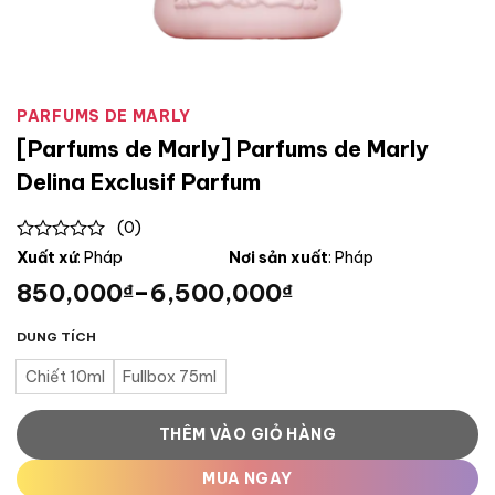
PARFUMS DE MARLY
[Parfums de Marly] Parfums de Marly
Delina Exclusif Parfum
(0)
0
Xuất xứ
: Pháp
Nơi sản xuất
: Pháp
out
850,000
–
6,500,000
₫
₫
of
5
DUNG TÍCH
Chiết 10ml
Fullbox 75ml
THÊM VÀO GIỎ HÀNG
MUA NGAY