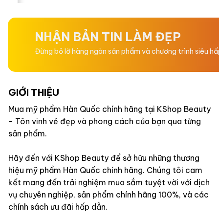
hạng
hạng
0
0
5
5
sao
sao
NHẬN BẢN TIN LÀM ĐẸP
Đừng bỏ lỡ hàng ngàn sản phẩm và chương trình siêu h
GIỚI THIỆU
Mua mỹ phẩm Hàn Quốc chính hãng tại KShop Beauty
- Tôn vinh vẻ đẹp và phong cách của bạn qua từng
sản phẩm.
Hãy đến với KShop Beauty để sở hữu những thương
hiệu mỹ phẩm Hàn Quốc chính hãng. Chúng tôi cam
kết mang đến trải nghiệm mua sắm tuyệt vời với dịch
vụ chuyên nghiệp, sản phẩm chính hãng 100%, và các
chính sách ưu đãi hấp dẫn.