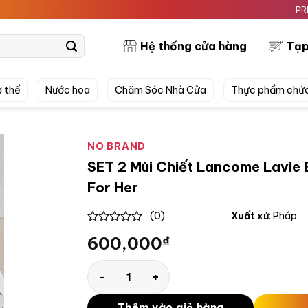
PRETTYSKIN
Hệ thống cửa hàng
Tạp
 thể
Nước hoa
Chăm Sóc Nhà Cửa
Thực phẩm chứ
NO BRAND
SET 2 Mùi Chiết Lancome Lavie 
For Her
(0)
Xuất xứ
: Pháp
0
600,000
₫
out
of
5
SET 2 Mùi Chiết Lancome Lavie Est Belle & 
Thêm vào giỏ hàng