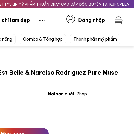
 MỸ PHẨM THUẦN CHAY CAO CẤP ĐỘC QUYỀN TẠI KSHOPBEAUTY.VN
 chí làm đẹp
Đăng nhập
c năng
Combo & Tổng hợp
Thành phần mỹ phẩm
Est Belle & Narciso Rodriguez Pure Musc
Nơi sản xuất
: Pháp
Narciso Rodriguez Pure Musc For Her số lượng
Mua ngay