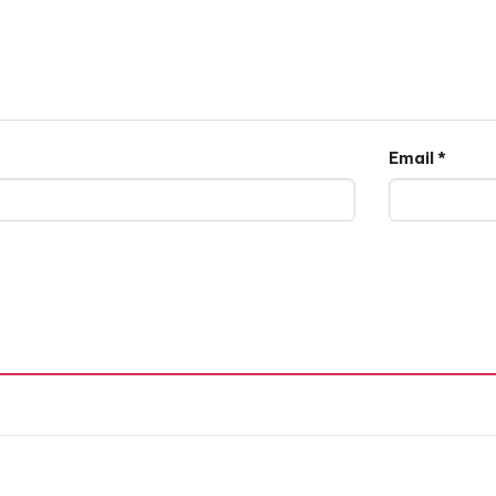
Email
*
vie Est Belle EDP 10ML
riguez Pure Musc For Her EDP 10ML