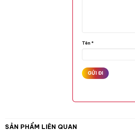
Tên
*
🍃 Mô tả sản phẩm 🍃
+ SET 2 Mùi Chiết Gồm :
– Nước hoa nữ Lancome La
– Nước hoa nữ Narciso Rod
SẢN PHẨM LIÊN QUAN