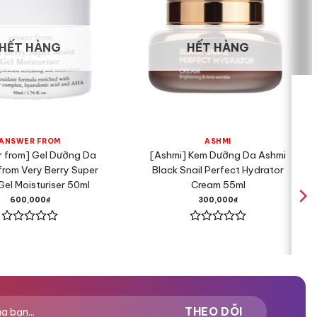
HẾT HÀNG
HẾT HÀNG
ANSWER FROM
ASHMI
 from] Gel Dưỡng Da
[Ashmi] Kem Dưỡng Da Ashmi
from Very Berry Super
Black Snail Perfect Hydrator
Gel Moisturiser 50ml
Cream 55ml
600,000
₫
300,000
₫
Được
Được
xếp
xếp
hạng
hạng
0
0
5
5
sao
sao