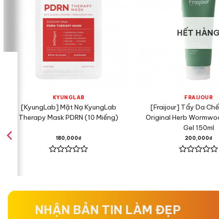
HẾT HÀN
KYUNGLAB
FRAIJOUR
[KyungLab] Mặt Nạ KyungLab
[Fraijour] Tẩy Da Chết
Therapy Mask PDRN (10 Miếng)
Original Herb Wormwo
Gel 150ml
180,000
₫
200,000
₫
Được
Được
xếp
xếp
hạng
hạng
0
0
5
5
sao
sao
NHẬN BẢN TIN LÀM ĐẸP