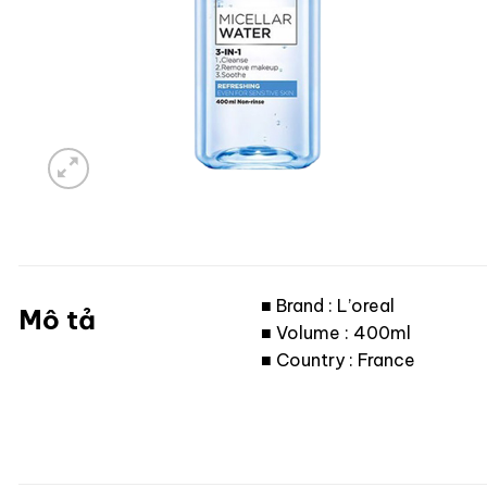
■ Brand : L’oreal
Mô tả
■ Volume : 400ml
■ Country : France