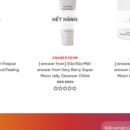
G
HẾT HÀNG
ANSWER FROM
 Fraijour
[answer from] Sữa Rửa Mặt
[answer
od Peeling
answer from Very Berry Super
answer 
Moist Jelly Cleanser 100ml
Moist 
600,000
₫
Được
xếp
hạng
0
5
sao