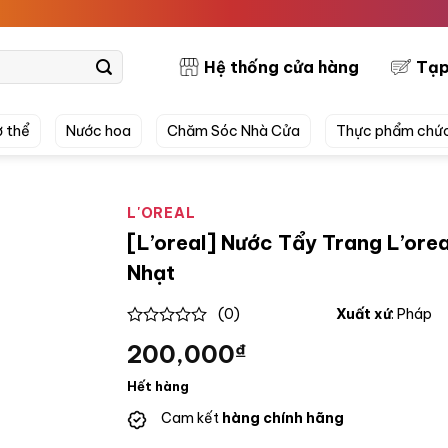
PRE
Hệ thống cửa hàng
Tạp
 thể
Nước hoa
Chăm Sóc Nhà Cửa
Thực phẩm chứ
L'OREAL
[L’oreal] Nước Tẩy Trang L’ore
Nhạt
(0)
Xuất xứ
: Pháp
0
200,000
₫
out
of
5
Hết hàng
Cam kết
hàng chính hãng