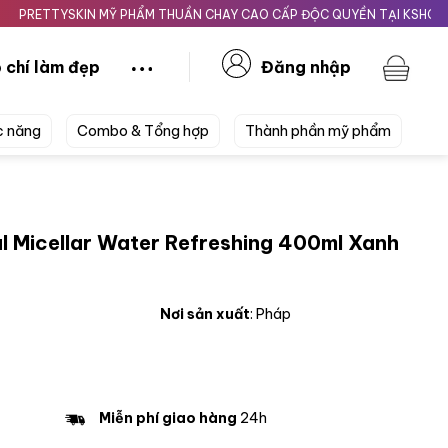
TTYSKIN MỸ PHẨM THUẦN CHAY CAO CẤP ĐỘC QUYỀN TẠI KSHOPBEAUTY
 chí làm đẹp
Đăng nhập
c năng
Combo & Tổng hợp
Thành phần mỹ phẩm
al Micellar Water Refreshing 400ml Xanh
Nơi sản xuất
: Pháp
Miễn phí giao hàng
24h