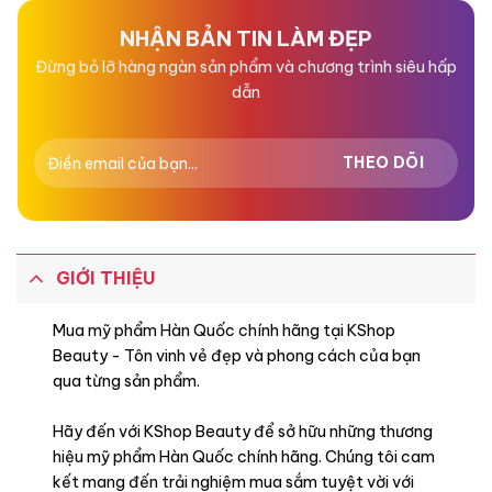
5
5
sao
sao
NHẬN BẢN TIN LÀM ĐẸP
Đừng bỏ lỡ hàng ngàn sản phẩm và chương trình siêu hấp
dẫn
GIỚI THIỆU
Mua mỹ phẩm Hàn Quốc chính hãng tại KShop
Beauty - Tôn vinh vẻ đẹp và phong cách của bạn
qua từng sản phẩm.
Hãy đến với KShop Beauty để sở hữu những thương
hiệu mỹ phẩm Hàn Quốc chính hãng. Chúng tôi cam
kết mang đến trải nghiệm mua sắm tuyệt vời với