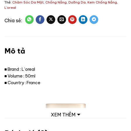
Thẻ:
Chăm Sóc Da Mặt
,
Chống Nắng
,
Dưỡng Da
,
Kem Chống Nắng
,
L'oreal
Mô tả
■ Brand : L’oreal
■ Volume : 50ml
■ Country : France
XEM THÊM