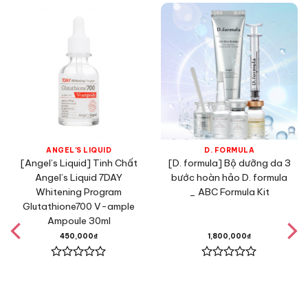
ANGEL'S LIQUID
D. FORMULA
[Angel’s Liquid] Tinh Chất
[D. formula] Bộ dưỡng da 3
Angel’s Liquid 7DAY
bước hoàn hảo D. formula
Whitening Program
_ ABC Formula Kit
Glutathione700 V-ample
Ampoule 30ml
450,000
₫
1,800,000
₫
Được
Được
xếp
xếp
hạng
hạng
0
0