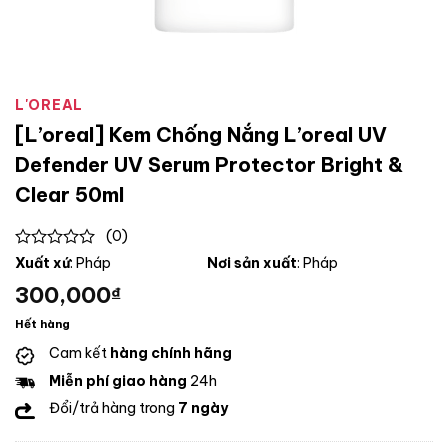
L'OREAL
[L’oreal] Kem Chống Nắng L’oreal UV
Defender UV Serum Protector Bright &
Clear 50ml
(0)
0
Xuất xứ
: Pháp
Nơi sản xuất
: Pháp
out
300,000
₫
of
5
Hết hàng
Cam kết
hàng chính hãng
Miễn phí giao hàng
24h
Đổi/trả hàng trong
7 ngày