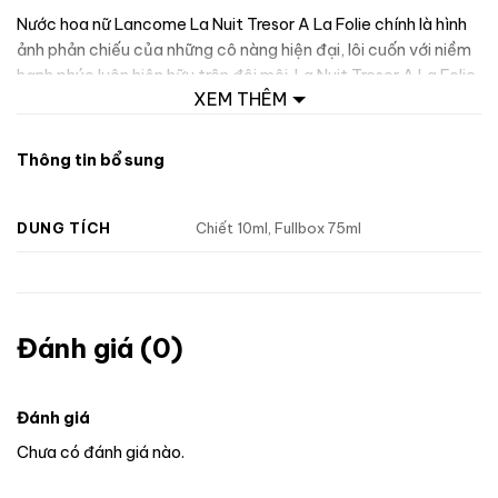
Nước hoa nữ Lancome La Nuit Tresor A La Folie chính là hình
ảnh phản chiếu của những cô nàng hiện đại, lôi cuốn với niềm
hạnh phúc luôn hiện hữu trên đôi môi. La Nuit Tresor A La Folie
XEM THÊM
mang một cảm giác không thể diễn tả khiến bạn quên đi mọi
thứ và mất kiểm soát, đó chính là bản tuyên ngôn về tình yêu
mà hương vị này muốn mang lại cho người dùng.
Thông tin bổ sung
DUNG TÍCH
Chiết 10ml, Fullbox 75ml
Đánh giá (0)
Đánh giá
Chưa có đánh giá nào.