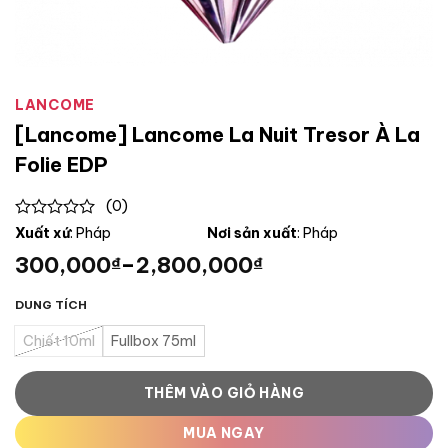
LANCOME
[Lancome] Lancome La Nuit Tresor À La
Folie EDP
(0)
0
Xuất xứ
: Pháp
Nơi sản xuất
: Pháp
out
300,000
–
2,800,000
₫
₫
of
5
DUNG TÍCH
Chiết 10ml
Fullbox 75ml
THÊM VÀO GIỎ HÀNG
MUA NGAY