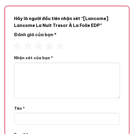
Hãy là người đầu tiên nhận xét “[Lancome]
Lancome La Nuit Tresor À La Folie EDP”
Đánh giá của bạn
*
Nhận xét của bạn
*
Mùi hương
Tone Hương
Hương Hoa,
Hương Trái Cây,
Hương Vanilla,
Tên
*
Hương Đầu