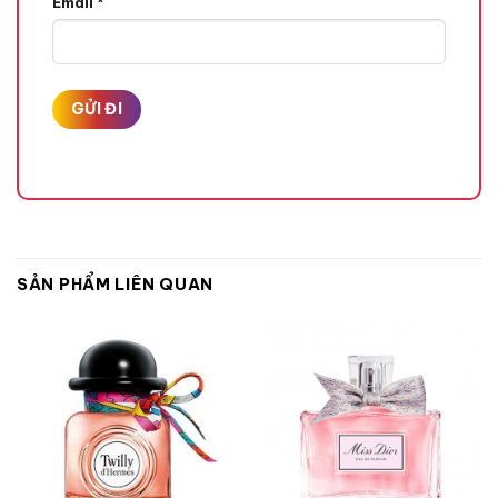
Email
*
Hạt Tiêu Hồng,
Quả Cam Bergamot,
Quả Lê,
Quả Lý Chua Đỏ,
Hương Giữa
SẢN PHẨM LIÊN QUAN
Hoa Hồng,
Hoa Mẫu Đơn,
Hoa Nhài,