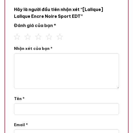
Hãy là người đầu tiên nhận xét “[Lalique]
Lalique Encre Noire Sport EDT”
Đánh giá của bạn
*
Mùi hương
Tone Hương
Nhận xét của bạn
*
Hương Aromatic,
Hương Cam Chanh,
Tên
*
Email
*