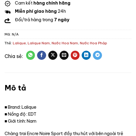
Cam kết
hàng chính hãng
Miễn phí giao hàng
24h
Đổi/trả hàng trong
7 ngày
Mã:
N/A
Thẻ:
Lalique
,
Lalique Nam
,
Nước Hoa Nam
,
Nước Hoa Pháp
Mô tả
■ Brand: Lalique
■ Nồng độ : EDT
■ Giới tính: Nam
Chàng trai Encre Noire Sport đầy thu hút với bên ngoài trẻ