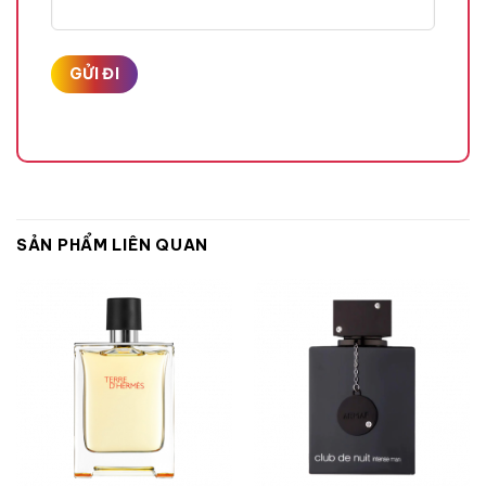
Hương Gỗ,
Hương Đầu
SẢN PHẨM LIÊN QUAN
Nhục Đậu Khấu,
Quả Bưởi,
Quả Cam Bergamot,
Hương Giữa