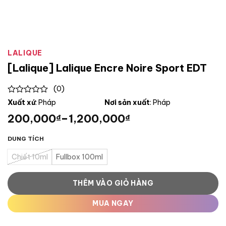
LALIQUE
[Lalique] Lalique Encre Noire Sport EDT
(0)
0
Xuất xứ
: Pháp
Nơi sản xuất
: Pháp
out
200,000
–
1,200,000
₫
₫
of
5
DUNG TÍCH
Chiết 10ml
Fullbox 100ml
THÊM VÀO GIỎ HÀNG
MUA NGAY