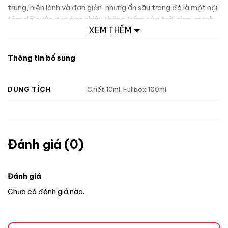
trung, hiền lành và đơn giản, nhưng ẩn sâu trong đó là một nội
tâm đã bước qua bao nhiêu thăng trầm của thời gian, mạnh
XEM THÊM
mẽ, lạnh lùng đầy hấp dẫn.
Thông tin bổ sung
DUNG TÍCH
Chiết 10ml, Fullbox 100ml
Đánh giá (0)
Đánh giá
Chưa có đánh giá nào.