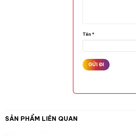
Tên
*
THÀNH PHẦN
SẢN PHẨM LIÊN QUAN
Chiết xuất cây tre mỡ 
năng chống oxy hoá, là