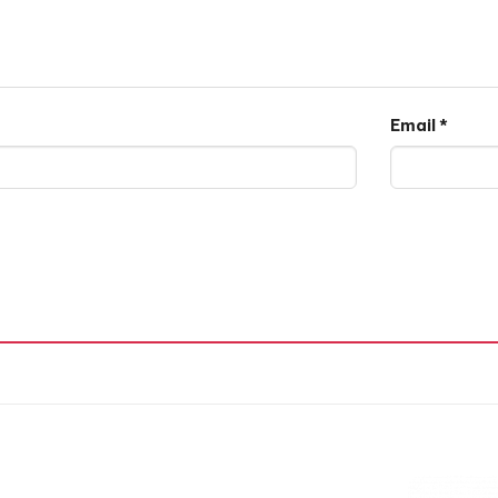
Email
*
(
Bambusa
Vulgaris Extract
):
Là nước được chưng cất từ c
m dịu da