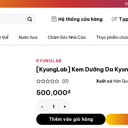
PRETTYS
Hệ thống cửa hàng
Tạp
 thể
Nước hoa
Chăm Sóc Nhà Cửa
Thực phẩm chứ
KYUNGLAB
[KyungLab] Kem Dưỡng Da Kyung
(0)
Xuất xứ
: Hàn Q
0
500,000
₫
out
of
5
[KyungLab] Kem Dưỡng Da KyungLab Ultra 
Thêm vào giỏ hàng