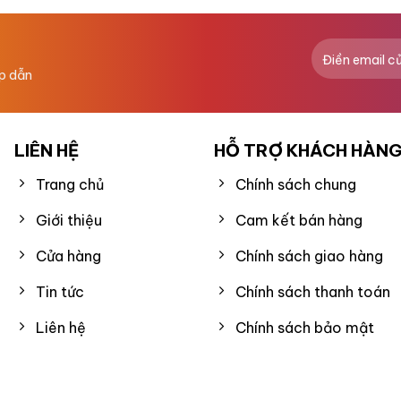
0
5
sao
là vật chứa. Chúng chứa các hoạt chất bên trong chiết x
tiếp nhận dưỡng chất. Từ đó giúp da khoẻ mạnh, chữa lành
ấp dẫn
LIÊN HỆ
HỖ TRỢ KHÁCH HÀN
g
Trang chủ
Chính sách chung
thương trên da
Giới thiệu
Cam kết bán hàng
, đủ ẩm
Cửa hàng
Chính sách giao hàng
ân bằng màng NMF
Tin tức
Chính sách thanh toán
Liên hệ
Chính sách bảo mật
O CẤP