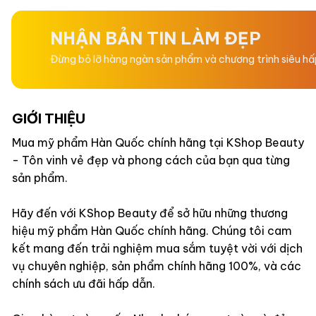
0
0
5
5
sao
sao
Bên cạnh đó, EXOSOME còn 
NHẬN BẢN TIN LÀM ĐẸP
tăng khả năng phục hồi và 
Đừng bỏ lỡ hàng ngàn sản phẩm và chương trình siêu h
CÔNG DỤNG
GIỚI THIỆU
Kem khoá bóng đa tần
Mua mỹ phẩm Hàn Quốc chính hãng tại KShop Beauty
- Tôn vinh vẻ đẹp và phong cách của bạn qua từng
Dưỡng ẩm, phục hồi tổn 
sản phẩm.
Da căng bóng mịn màng
Hãy đến với KShop Beauty để sở hữu những thương
Ngăn ngừa mất nước, c
hiệu mỹ phẩm Hàn Quốc chính hãng. Chúng tôi cam
kết mang đến trải nghiệm mua sắm tuyệt vời với dịch
vụ chuyên nghiệp, sản phẩm chính hãng 100%, và các
XUẤT XỨ: HÀN QUỐC
chính sách ưu đãi hấp dẫn.
CHẤT LIỆU VỎ: NHỰA CA