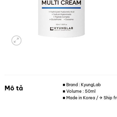
■ Brand : KyungLab
Mô tả
■ Volume : 50ml
■ Made in Korea / ✈ Ship 