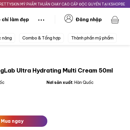
KIN MỸ PHẨM THUẦN CHAY CAO CẤP ĐỘC QUYỀN TẠI KSHOPBEAUTY.VN
 chí làm đẹp
Đăng nhập
c năng
Combo & Tổng hợp
Thành phần mỹ phẩm
Lab Ultra Hydrating Multi Cream 50ml
uốc
Nơi sản xuất
: Hàn Quốc
Hydrating Multi Cream 50ml số lượng
Mua ngay