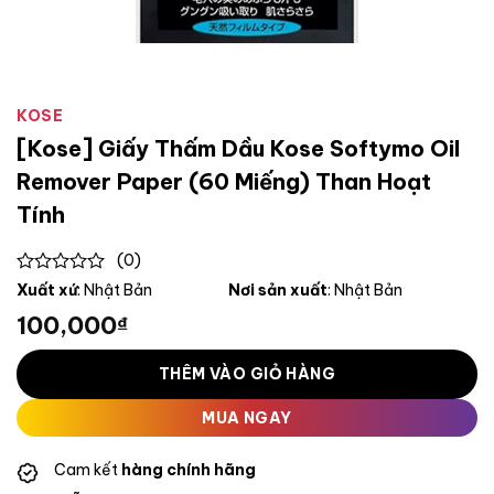
KOSE
[Kose] Giấy Thấm Dầu Kose Softymo Oil
Remover Paper (60 Miếng) Than Hoạt
Tính
(0)
0
Xuất xứ
: Nhật Bản
Nơi sản xuất
: Nhật Bản
out
100,000
₫
of
5
THÊM VÀO GIỎ HÀNG
MUA NGAY
Cam kết
hàng chính hãng