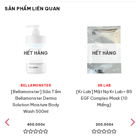
SẢN PHẨM LIÊN QUAN
HẾT HÀNG
HẾT HÀNG
BELLAMONSTER
KR.LAB
[Bellamonster] Sữa Tắm
[Kr.Lab] Mặt Nạ Kr.Lab+ B5
Bellamonster Derma
EGF Complex Mask (10
Solution Moisture Body
Miếng)
Wash 500ml
400,000
₫
200,000
₫
Được
Được