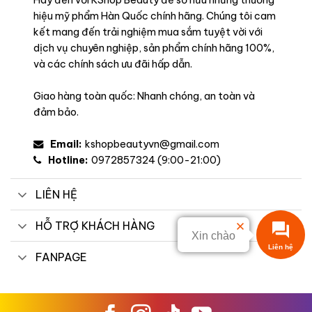
Hãy đến với KShop Beauty để sở hữu những thương
hiệu mỹ phẩm Hàn Quốc chính hãng. Chúng tôi cam
kết mang đến trải nghiệm mua sắm tuyệt vời với
dịch vụ chuyên nghiệp, sản phẩm chính hãng 100%,
và các chính sách ưu đãi hấp dẫn.
Giao hàng toàn quốc: Nhanh chóng, an toàn và
đảm bảo.
Email:
kshopbeautyvn@gmail.com
Hotline:
0972857324 (9:00-21:00)
LIÊN HỆ
HỖ TRỢ KHÁCH HÀNG
Xin chào
Liên hệ
FANPAGE