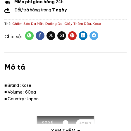
Miễn phí giao hàng
24h
Đổi/trả hàng trong
7 ngày
Thẻ:
Chăm Sóc Da Mặt
,
Dưỡng Da
,
Giấy Thấm Dầu
,
Kose
Mô tả
■ Brand : Kose
■ Volume : 60ea
■ Country : Japan
XEM THÊM