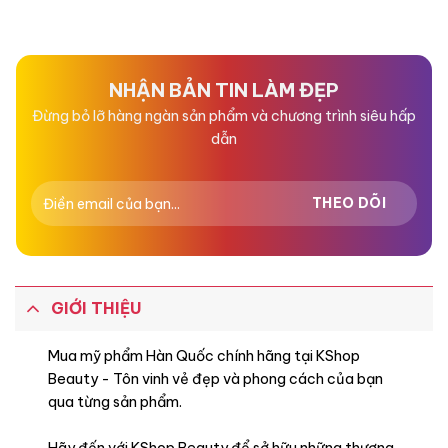
xếp
xếp
hạng
hạng
0
0
5
5
sao
sao
NHẬN BẢN TIN LÀM ĐẸP
Đừng bỏ lỡ hàng ngàn sản phẩm và chương trình siêu hấp
dẫn
GIỚI THIỆU
Mua mỹ phẩm Hàn Quốc chính hãng tại KShop
Beauty - Tôn vinh vẻ đẹp và phong cách của bạn
qua từng sản phẩm.