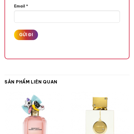
Hạt Tiêu Hồng,
Email
*
Hoa Hồng,
Hương Giữa
Cỏ Hương Bài,
Hoa Nhài Sambac,
SẢN PHẨM LIÊN QUAN
Quả Anh Đào,
Hương Cuối
Đậu Tonka,