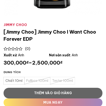
JIMMY CHOO
[Jimmy Choo] Jimmy Choo I Want Choo
Forever EDP
(0)
0
Xuất xứ
: Anh
Nơi sản xuất
: Anh
out
300,000
–
2,500,000
₫
₫
of
5
DUNG TÍCH
Chiết 10ml
Fullbox 100ml
Tester 100ml
THÊM VÀO GIỎ HÀNG
MUA NGAY