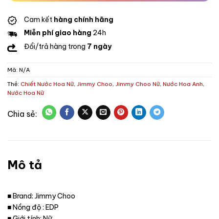
Cam kết
hàng chính hãng
Miễn phí giao hàng
24h
Đổi/trả hàng trong
7 ngày
Mã:
N/A
Thẻ:
Chiết Nước Hoa Nữ
,
Jimmy Choo
,
Jimmy Choo Nữ
,
Nước Hoa Anh
,
Nước Hoa Nữ
Mô tả
■ Brand: Jimmy Choo
■ Nồng độ : EDP
■ Giới tính: Nữ