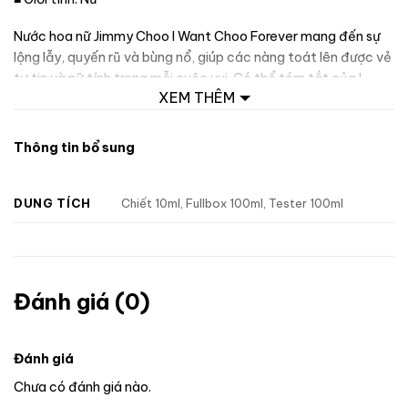
Nước hoa nữ Jimmy Choo I Want Choo Forever mang đến sự
lộng lẫy, quyến rũ và bùng nổ, giúp các nàng toát lên được vẻ
tự tin và nữ tính trong mỗi cuộc vui. Có thể tóm tắt của I
XEM THÊM
Want Choo Forever gói gọn trong 3 từ ấm – ngọt – cuốn.
Thông tin bổ sung
DUNG TÍCH
Chiết 10ml, Fullbox 100ml, Tester 100ml
Đánh giá (0)
Đánh giá
Chưa có đánh giá nào.