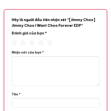
Hãy là người đầu tiên nhận xét “[Jimmy Choo]
Jimmy Choo I Want Choo Forever EDP”
Đánh giá của bạn
*
Mùi hương
Tone Hương
Nhận xét của bạn
*
Hương Hoa Cỏ,
Hương Vanilla,
Hương Đầu
Tên
*
Hạt Hạnh Nhân,