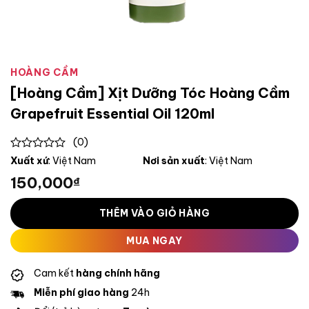
HOÀNG CẦM
[Hoàng Cầm] Xịt Dưỡng Tóc Hoàng Cầm
Grapefruit Essential Oil 120ml
(0)
0
Xuất xứ
: Việt Nam
Nơi sản xuất
: Việt Nam
out
150,000
₫
of
5
THÊM VÀO GIỎ HÀNG
MUA NGAY
Cam kết
hàng chính hãng
Miễn phí giao hàng
24h