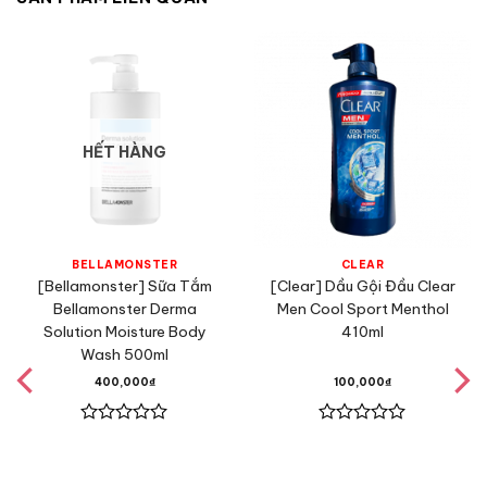
HẾT HÀNG
BELLAMONSTER
CLEAR
[Bellamonster] Sữa Tắm
[Clear] Dầu Gội Đầu Clear
Bellamonster Derma
Men Cool Sport Menthol
Solution Moisture Body
410ml
Wash 500ml
400,000
₫
100,000
₫
Được
Được
xếp
xếp
hạng
hạng