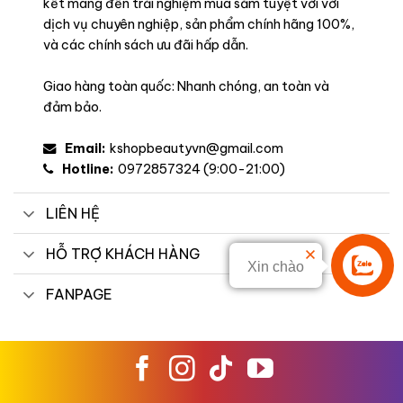
kết mang đến trải nghiệm mua sắm tuyệt vời với
dịch vụ chuyên nghiệp, sản phẩm chính hãng 100%,
và các chính sách ưu đãi hấp dẫn.
Giao hàng toàn quốc: Nhanh chóng, an toàn và
đảm bảo.
Email:
kshopbeautyvn@gmail.com
Hotline:
0972857324 (9:00-21:00)
LIÊN HỆ
HỖ TRỢ KHÁCH HÀNG
Xin chào
Liên hệ
FANPAGE