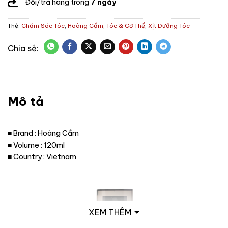
Đổi/trả hàng trong
7 ngày
Thẻ:
Chăm Sóc Tóc
,
Hoàng Cầm
,
Tóc & Cơ Thể
,
Xịt Dưỡng Tóc
Mô tả
■ Brand : Hoàng Cầm
■ Volume : 120ml
■ Country : Vietnam
XEM THÊM