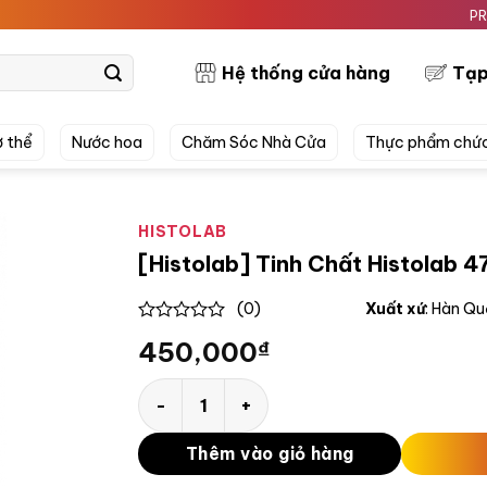
PRETTYSK
Hệ thống cửa hàng
Tạp
 thể
Nước hoa
Chăm Sóc Nhà Cửa
Thực phẩm chứ
HISTOLAB
[Histolab] Tinh Chất Histolab 
(0)
Xuất xứ
: Hàn Q
0
450,000
₫
out
of
5
[Histolab] Tinh Chất Histolab 47% Vita C
Thêm vào giỏ hàng