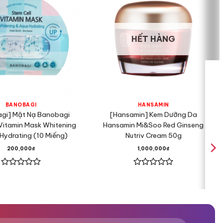
HẾT HÀNG
BANOBAGI
HANSAMIN
gi] Mặt Nạ Banobagi
[Hansamin] Kem Dưỡng Da
 Vitamin Mask Whitening
Hansamin Mi&Soo Red Ginseng
Hydrating (10 Miếng)
Nutriv Cream 50g
200,000
₫
1,000,000
₫
Được
Được
xếp
xếp
hạng
hạng
0
0
5
5
sao
sao