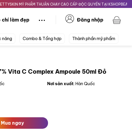
IN MỸ PHẨM THUẦN CHAY CAO CẤP ĐỘC QUYỀN TẠI KSHOPBEAUTY.VN
 chí làm đẹp
Đăng nhập
c năng
Combo & Tổng hợp
Thành phần mỹ phẩm
47% Vita C Complex Ampoule 50ml Đỏ
uốc
Nơi sản xuất
: Hàn Quốc
 Complex Ampoule 50ml Đỏ số lượng
Mua ngay