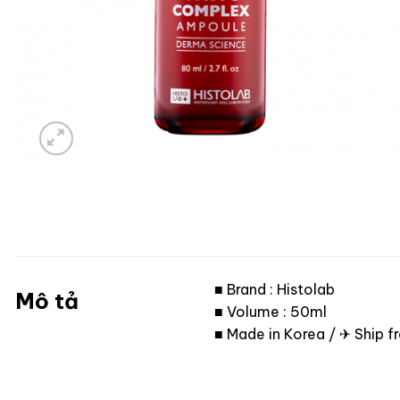
■ Brand : Histolab
Mô tả
■ Volume : 50ml
■ Made in Korea / ✈ Ship 