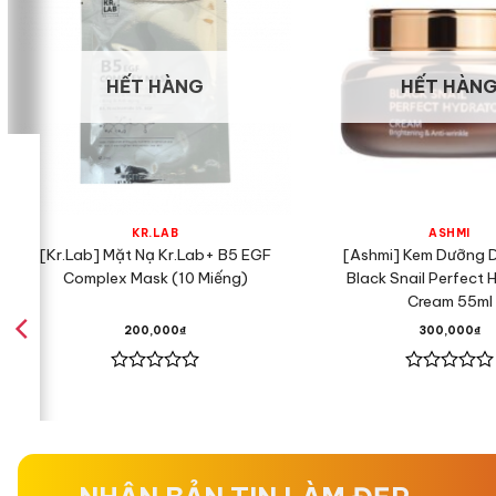
HẾT HÀNG
HẾT HÀN
KR.LAB
ASHMI
[Kr.Lab] Mặt Nạ Kr.Lab+ B5 EGF
[Ashmi] Kem Dưỡng 
Complex Mask (10 Miếng)
Black Snail Perfect 
Cream 55ml
200,000
₫
300,000
₫
Được
Được
xếp
xếp
hạng
hạng
0
0
5
5
sao
sao