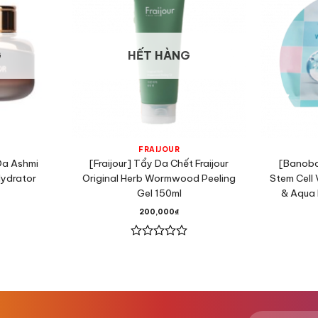
G
HẾT HÀNG
FRAIJOUR
Da Ashmi
[Fraijour] Tẩy Da Chết Fraijour
[Banoba
Hydrator
Original Herb Wormwood Peeling
Stem Cell
Gel 150ml
& Aqua 
200,000
₫
Được
xếp
hạng
0
5
sao