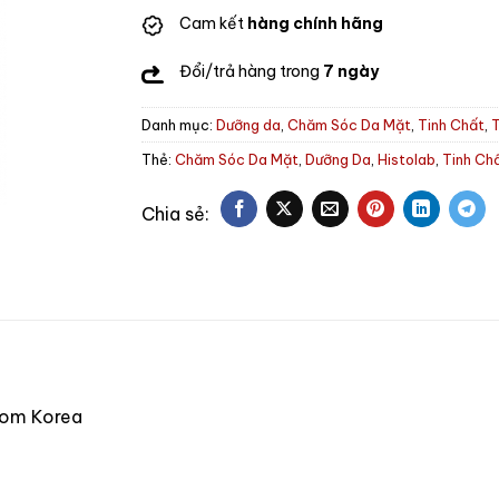
Cam kết
hàng chính hãng
Đổi/trả hàng trong
7 ngày
Danh mục:
Dưỡng da
,
Chăm Sóc Da Mặt
,
Tinh Chất
,
T
Thẻ:
Chăm Sóc Da Mặt
,
Dưỡng Da
,
Histolab
,
Tinh Ch
from Korea