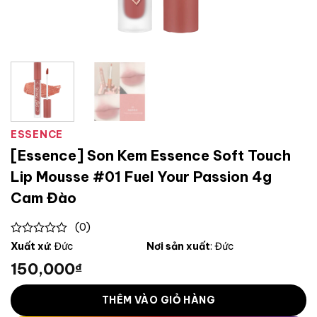
ESSENCE
[Essence] Son Kem Essence Soft Touch
Lip Mousse #01 Fuel Your Passion 4g
Cam Đào
(0)
0
Xuất xứ
: Đức
Nơi sản xuất
: Đức
out
150,000
₫
of
5
THÊM VÀO GIỎ HÀNG