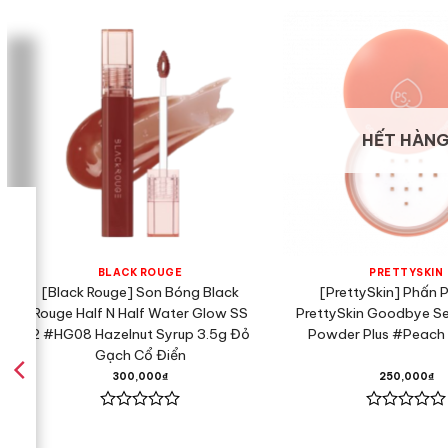
HẾT HÀN
BLACK ROUGE
PRETTYSKIN
[Black Rouge] Son Bóng Black
[PrettySkin] Phấn 
Rouge Half N Half Water Glow SS
PrettySkin Goodbye Se
2 #HG08 Hazelnut Syrup 3.5g Đỏ
Powder Plus #Peach
Gạch Cổ Điển
300,000
₫
250,000
₫
Được
Được
xếp
xếp