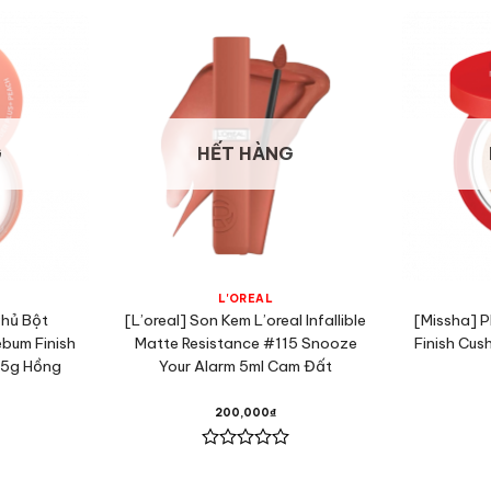
G
HẾT HÀNG
L'OREAL
Phủ Bột
[L’oreal] Son Kem L’oreal Infallible
[Missha] P
bum Finish
Matte Resistance #115 Snooze
Finish Cus
 5g Hồng
Your Alarm 5ml Cam Đất
200,000
₫
Được
xếp