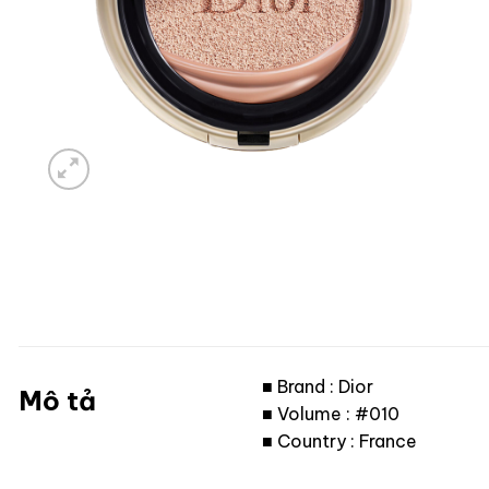
■ Brand : Dior
Mô tả
■ Volume : #010
■ Country : France