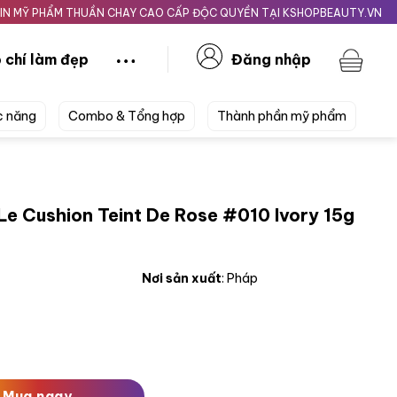
HẨM THUẦN CHAY CAO CẤP ĐỘC QUYỀN TẠI KSHOPBEAUTY.VN
Giao nh
 chí làm đẹp
Đăng nhập
c năng
Combo & Tổng hợp
Thành phần mỹ phẩm
Le Cushion Teint De Rose #010 Ivory 15g
Nơi sản xuất
: Pháp
Teint De Rose #010 Ivory 15g Da Trung Bình Sáng số lượng
Mua ngay