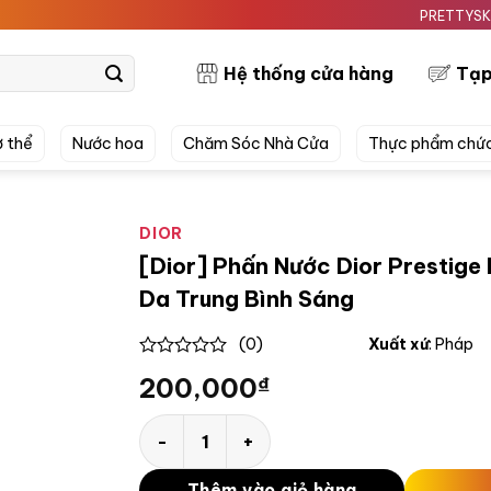
PRETTYSKIN MỸ P
Hệ thống cửa hàng
Tạp
 thể
Nước hoa
Chăm Sóc Nhà Cửa
Thực phẩm chứ
DIOR
[Dior] Phấn Nước Dior Prestige 
Da Trung Bình Sáng
(0)
Xuất xứ
: Pháp
0
200,000
₫
out
of
5
[Dior] Phấn Nước Dior Prestige Le Cushion 
Thêm vào giỏ hàng