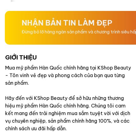
hạng
hạng
0
0
5
5
sao
sao
NHẬN BẢN TIN LÀM ĐẸP
Đừng bỏ lỡ hàng ngàn sản phẩm và chương trình siêu h
GIỚI THIỆU
Mua mỹ phẩm Hàn Quốc chính hãng tại KShop Beauty
- Tôn vinh vẻ đẹp và phong cách của bạn qua từng
sản phẩm.
Hãy đến với KShop Beauty để sở hữu những thương
hiệu mỹ phẩm Hàn Quốc chính hãng. Chúng tôi cam
kết mang đến trải nghiệm mua sắm tuyệt vời với dịch
vụ chuyên nghiệp, sản phẩm chính hãng 100%, và các
chính sách ưu đãi hấp dẫn.