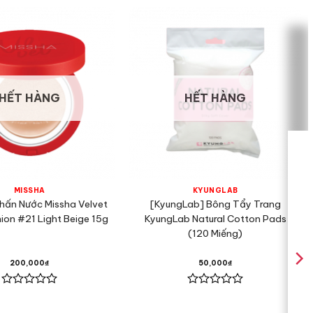
HẾT HÀNG
HẾT HÀNG
MISSHA
KYUNGLAB
hấn Nước Missha Velvet
[KyungLab] Bông Tẩy Trang
hion #21 Light Beige 15g
KyungLab Natural Cotton Pads
(120 Miếng)
200,000
₫
50,000
₫
Được
Được
xếp
xếp