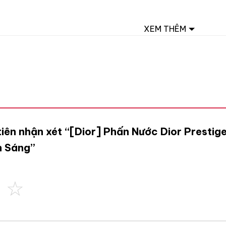
XEM THÊM
tiên nhận xét “[Dior] Phấn Nước Dior Prestig
h Sáng”