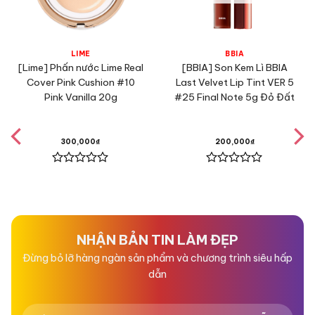
LIME
BBIA
[Lime] Phấn nước Lime Real
[BBIA] Son Kem Lì BBIA
Cover Pink Cushion #10
Last Velvet Lip Tint VER 5
Pink Vanilla 20g
#25 Final Note 5g Đỏ Đất
300,000
₫
200,000
₫
Được
Được
xếp
xếp
hạng
hạng
0
0
5
5
sao
sao
NHẬN BẢN TIN LÀM ĐẸP
Đừng bỏ lỡ hàng ngàn sản phẩm và chương trình siêu hấp
dẫn