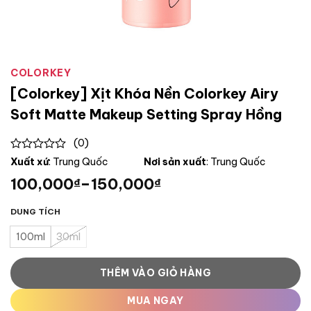
COLORKEY
[Colorkey] Xịt Khóa Nền Colorkey Airy
Soft Matte Makeup Setting Spray Hồng
(0)
0
Xuất xứ
: Trung Quốc
Nơi sản xuất
: Trung Quốc
out
100,000
–
150,000
₫
₫
of
5
DUNG TÍCH
100ml
30ml
THÊM VÀO GIỎ HÀNG
MUA NGAY