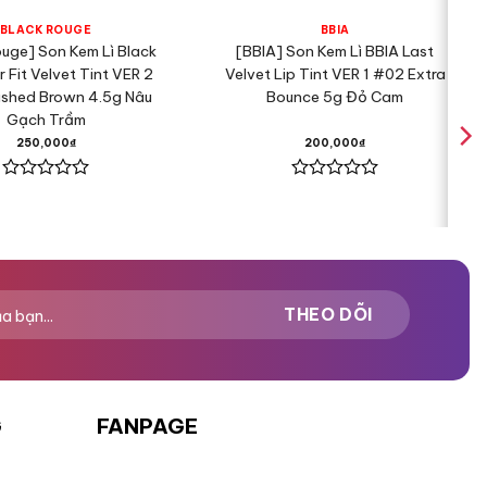
BLACK ROUGE
BBIA
ouge] Son Kem Lì Black
[BBIA] Son Kem Lì BBIA Last
r Fit Velvet Tint VER 2
Velvet Lip Tint VER 1 #02 Extra
shed Brown 4.5g Nâu
Bounce 5g Đỏ Cam
Gạch Trầm
250,000
₫
200,000
₫
Được
Được
xếp
xếp
hạng
hạng
0
0
5
5
sao
sao
G
FANPAGE