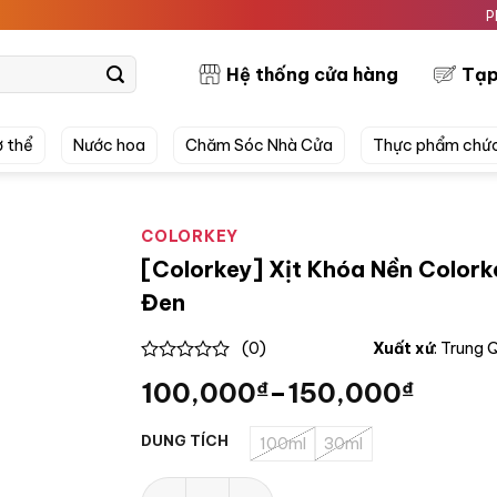
PRETTYSK
Hệ thống cửa hàng
Tạp
 thể
Nước hoa
Chăm Sóc Nhà Cửa
Thực phẩm chứ
COLORKEY
[Colorkey] Xịt Khóa Nền Colork
Đen
(0)
Xuất xứ
: Trung
0
100,000
₫
–
150,000
₫
out
of
5
DUNG TÍCH
100ml
30ml
[Colorkey] Xịt Khóa Nền Colorkey Airy Sof