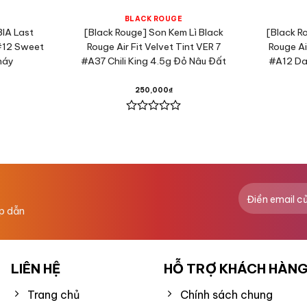
BLACK ROUGE
BIA Last
[Black Rouge] Son Kem Lì Black
[Black R
 #12 Sweet
Rouge Air Fit Velvet Tint VER 7
Rouge Ai
háy
#A37 Chili King 4.5g Đỏ Nâu Đất
#A12 Da
250,000
₫
Được
xếp
hạng
0
5
sao
ấp dẫn
LIÊN HỆ
HỖ TRỢ KHÁCH HÀN
Trang chủ
Chính sách chung