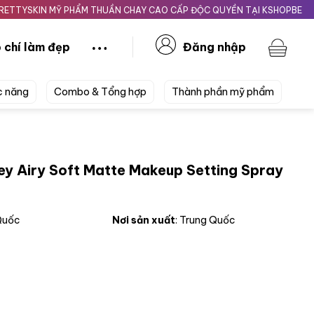
IN MỸ PHẨM THUẦN CHAY CAO CẤP ĐỘC QUYỀN TẠI KSHOPBEAUTY.VN
 chí làm đẹp
Đăng nhập
c năng
Combo & Tổng hợp
Thành phần mỹ phẩm
ey Airy Soft Matte Makeup Setting Spray
 Quốc
Nơi sản xuất
: Trung Quốc
t Matte Makeup Setting Spray Đen số lượng