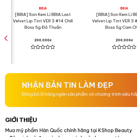
BBIA
BBIA
[BBIA] Son Kem Lì BBIA Last
[BBIA] Son Kem Lì B
Velvet Lip Tint VER 3 #14 Chill
Velvet Lip Tint VER 3
Boss 5g Đỏ Thuần
Boss 5g Cam C
200,000
₫
200,000
₫
Được
Được
xếp
xếp
hạng
hạng
0
0
5
5
sao
sao
NHẬN BẢN TIN LÀM ĐẸP
Đừng bỏ lỡ hàng ngàn sản phẩm và chương trình siêu h
GIỚI THIỆU
Mua mỹ phẩm Hàn Quốc chính hãng tại KShop Beauty