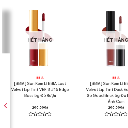
HẾT HÀNG
HẾT HÀN
BBIA
BBIA
[BBIA] Son Kem Lì BBIA Last
[BBIA] Son Kem Lì B
Velvet Lip Tint VER 3 #15 Edge
Velvet Lip Tint Dusk E
Boss 5g Đỏ Rượu
So Good Brick 5g Đỏ
Ánh Cam
200,000
₫
200,000
₫
Được
Được
xếp
xếp