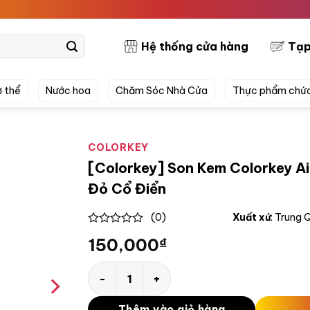
PRET
Hệ thống cửa hàng
Tạp
 thể
Nước hoa
Chăm Sóc Nhà Cửa
Thực phẩm chứ
COLORKEY
[Colorkey] Son Kem Colorkey Ai
Đỏ Cổ Điển
(0)
Xuất xứ
: Trung
0
150,000
₫
out
of
5
[Colorkey] Son Kem Colorkey Airy Velvet L
Thêm vào giỏ hàng