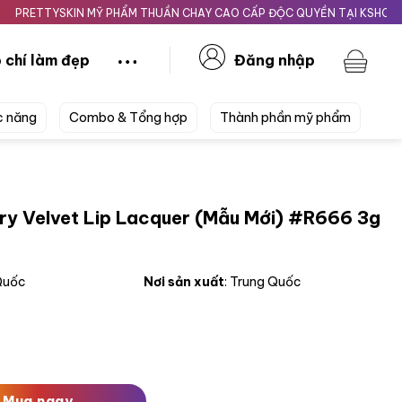
TYSKIN MỸ PHẨM THUẦN CHAY CAO CẤP ĐỘC QUYỀN TẠI KSHOPBEAUTY
 chí làm đẹp
Đăng nhập
c năng
Combo & Tổng hợp
Thành phần mỹ phẩm
ry Velvet Lip Lacquer (Mẫu Mới) #R666 3g
 Quốc
Nơi sản xuất
: Trung Quốc
ip Lacquer (Mẫu Mới) #R666 3g Đỏ Cổ Điển số lượng
Mua ngay