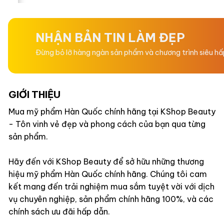
hạng
hạng
0
0
5
5
sao
sao
NHẬN BẢN TIN LÀM ĐẸP
Đừng bỏ lỡ hàng ngàn sản phẩm và chương trình siêu h
GIỚI THIỆU
Mua mỹ phẩm Hàn Quốc chính hãng tại KShop Beauty
- Tôn vinh vẻ đẹp và phong cách của bạn qua từng
sản phẩm.
Hãy đến với KShop Beauty để sở hữu những thương
hiệu mỹ phẩm Hàn Quốc chính hãng. Chúng tôi cam
kết mang đến trải nghiệm mua sắm tuyệt vời với dịch
vụ chuyên nghiệp, sản phẩm chính hãng 100%, và các
chính sách ưu đãi hấp dẫn.