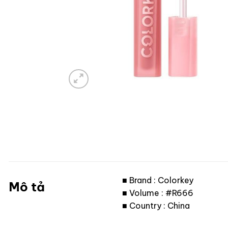
■ Brand : Colorkey
Mô tả
■ Volume : #R666
■ Country : China