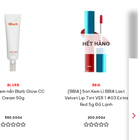
HẾT HÀNG
BLURB
BBIA
Kem nền Blurb Glow CC
[BBIA] Son Kem Lì BBIA Last
Cream 50g
Velvet Lip Tint VER 1 #03 Extra
Red 5g Đỏ Lạnh
550,000
₫
200,000
₫
Được
Được
xếp
xếp