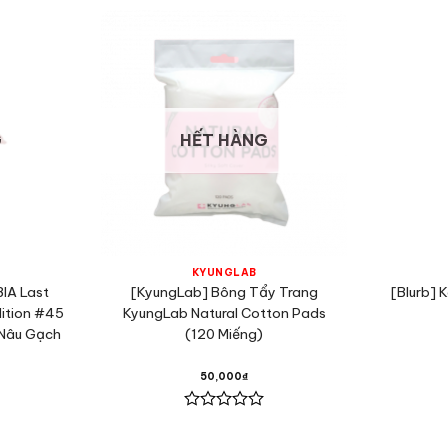
G
HẾT HÀNG
KYUNGLAB
BIA Last
[KyungLab] Bông Tẩy Trang
[Blurb] 
dition #45
KyungLab Natural Cotton Pads
 Nâu Gạch
(120 Miếng)
50,000
₫
Được
xếp