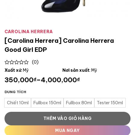
CAROLINA HERRERA
[Carolina Herrera] Carolina Herrera
Good Girl EDP
(0)
0
Xuất xứ
: Mỹ
Nơi sản xuất
: Mỹ
out
350,000
–
4,000,000
₫
₫
of
5
DUNG TÍCH
Chiết 10ml
Fullbox 150ml
Fullbox 80ml
Tester 150ml
THÊM VÀO GIỎ HÀNG
MUA NGAY