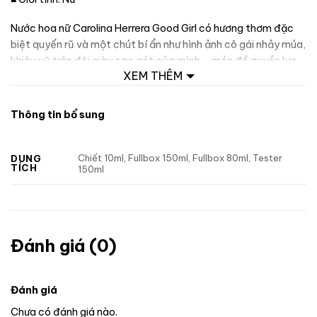
Nước hoa nữ Carolina Herrera Good Girl có hương thơm đặc
biệt quyến rũ và một chút bí ẩn như hình ảnh cô gái nhảy múa,
khiêu vũ trên đôi giày cao gót của mình – món đồ quyền lực
XEM THÊM
của phái nữ. Với thông điệp #goodtobebad – “Thật tốt khi
trở nên hư hỏng”, Carolina Herrera Good Girl đã nhanh chóng
trở thành từ khoá được tìm kiếm nhiều nhất trên mạng xã hội,
Thông tin bổ sung
một “vũ khí mùi hương” tuyệt vời giúp phái đẹp trở nên quyển
rũ và cuốn hút hơn khi gặp gỡ bạn bè, mọi người xung quanh.
Chiết 10ml, Fullbox 150ml, Fullbox 80ml, Tester
DUNG
TÍCH
150ml
Đánh giá (0)
Đánh giá
Chưa có đánh giá nào.