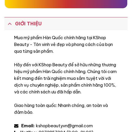
Hạt Cacao,
GIỚI THIỆU
Hổ Phách,
Mua mỹ phẩm Hàn Quốc chính hãng tại KShop
Beauty - Tôn vinh vẻ đẹp và phong cách của bạn
Hoắc Hương,
qua từng sản phẩm.
Hãy đến với KShop Beauty để sở hữu những thương
Hương Vani,
hiệu mỹ phẩm Hàn Quốc chính hãng. Chúng tôi cam
kết mang đến trải nghiệm mua sắm tuyệt vời với
Xạ Hương,
dịch vụ chuyên nghiệp, sản phẩm chính hãng 100%,
và các chính sách ưu đãi hấp dẫn.
Giao hàng toàn quốc: Nhanh chóng, an toàn và
đảm bảo.
Đặc điểm
Email:
kshopbeautyvn@gmail.com