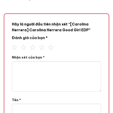
Hãy là người đầu tiên nhận xét “[Carolina
Herrera] Carolina Herrera Good Girl EDP”
Đánh giá của bạn
*
Nhận xét của bạn
*
Mùi hương
Tone Hương
Hương Hoa,
Hương Ngọt,
Hương Đầu
Tên
*