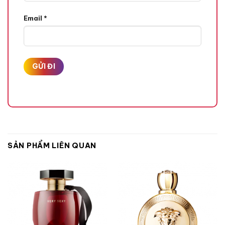
Cà Phê,
Email
*
Hạt Hạnh Nhân,
Quả Cam Bergamot,
Quả Chanh Vàng,
Hương Giữa
SẢN PHẨM LIÊN QUAN
Hoa Cam,
Hoa Diên Vĩ,
Hoa Hồng Bulgaria,