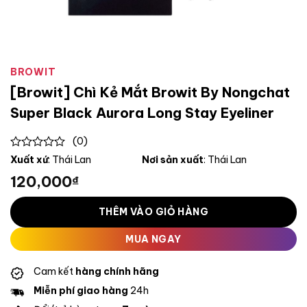
BROWIT
[Browit] Chì Kẻ Mắt Browit By Nongchat
Super Black Aurora Long Stay Eyeliner
(0)
0
Xuất xứ
: Thái Lan
Nơi sản xuất
: Thái Lan
out
120,000
₫
of
5
THÊM VÀO GIỎ HÀNG
MUA NGAY
Cam kết
hàng chính hãng
Miễn phí giao hàng
24h