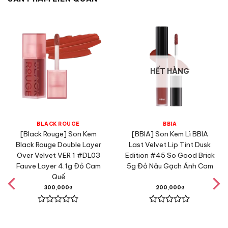
HẾT HÀNG
BLACK ROUGE
BBIA
[Black Rouge] Son Kem
[BBIA] Son Kem Lì BBIA
Black Rouge Double Layer
Last Velvet Lip Tint Dusk
Over Velvet VER 1 #DL03
Edition #45 So Good Brick
Fauve Layer 4.1g Đỏ Cam
5g Đỏ Nâu Gạch Ánh Cam
Quế
300,000
₫
200,000
₫
Được
Được
xếp
xếp
hạng
hạng