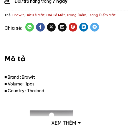
Đổi/trả hàng trong
7 ngày
Thẻ:
Browit
,
Bút Kẻ Mắt
,
Chì Kẻ Mắt
,
Trang Điểm
,
Trang Điểm Mắt
Mô tả
■ Brand : Browit
■ Volume : 1pcs
■ Country : Thailand
XEM THÊM