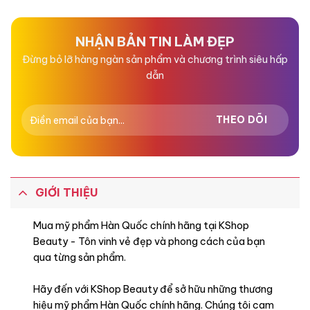
0
0
5
5
sao
sao
NHẬN BẢN TIN LÀM ĐẸP
Đừng bỏ lỡ hàng ngàn sản phẩm và chương trình siêu hấp
dẫn
GIỚI THIỆU
Mua mỹ phẩm Hàn Quốc chính hãng tại KShop
Beauty - Tôn vinh vẻ đẹp và phong cách của bạn
qua từng sản phẩm.
Hãy đến với KShop Beauty để sở hữu những thương
hiệu mỹ phẩm Hàn Quốc chính hãng. Chúng tôi cam