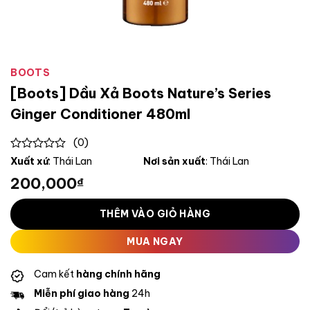
BOOTS
[Boots] Dầu Xả Boots Nature’s Series
Ginger Conditioner 480ml
(0)
0
Xuất xứ
: Thái Lan
Nơi sản xuất
: Thái Lan
out
200,000
₫
of
5
THÊM VÀO GIỎ HÀNG
MUA NGAY
Cam kết
hàng chính hãng
Miễn phí giao hàng
24h