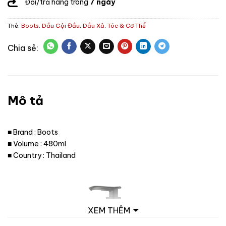
Đổi/trả hàng trong
7 ngày
Thẻ:
Boots
,
Dầu Gội Đầu
,
Dầu Xả
,
Tóc & Cơ Thể
Mô tả
■ Brand : Boots
■ Volume : 480ml
■ Country : Thailand
XEM THÊM