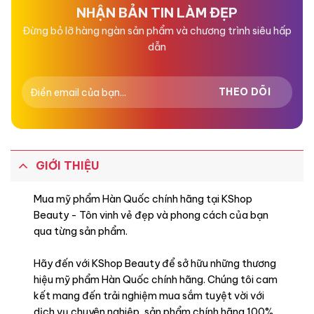
sao
sao
NHẬN BẢN TIN LÀM ĐẸP
Đừng bỏ lỡ hàng ngàn sản phẩm và chương trình siêu hấp
dẫn
GIỚI THIỆU
Mua mỹ phẩm Hàn Quốc chính hãng tại KShop
Beauty - Tôn vinh vẻ đẹp và phong cách của bạn
qua từng sản phẩm.
Hãy đến với KShop Beauty để sở hữu những thương
hiệu mỹ phẩm Hàn Quốc chính hãng. Chúng tôi cam
kết mang đến trải nghiệm mua sắm tuyệt vời với
dịch vụ chuyên nghiệp, sản phẩm chính hãng 100%,