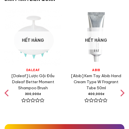
HẾT HÀNG
HẾT HÀNG
DALEAF
ABIB
[Daleaf] Lược Gội Đầu
[Abib] Kem Tay Abib Hand
Daleaf Better Moment
Cream Type W Fragrant
Shampoo Brush
Tube 50ml
300,000
₫
400,000
₫
Được
Được
xếp
xếp
hạng
hạng
0
0
5
5