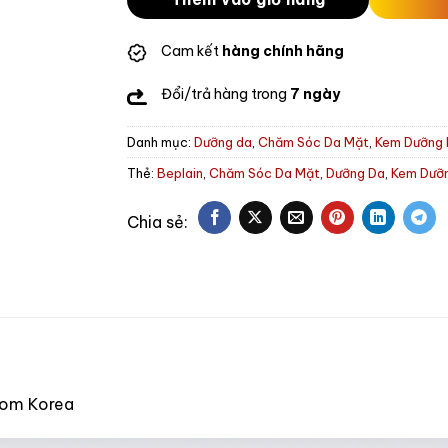
Cam kết
hàng chính hãng
Đổi/trả hàng trong
7 ngày
Danh mục:
Dưỡng da
,
Chăm Sóc Da Mặt
,
Kem Dưỡng
Thẻ:
Beplain
,
Chăm Sóc Da Mặt
,
Dưỡng Da
,
Kem Dưỡ
from Korea