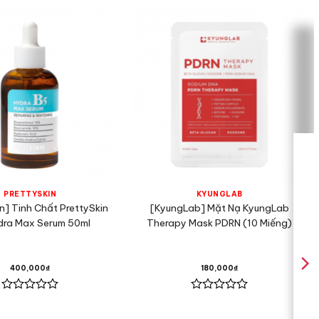
PRETTYSKIN
KYUNGLAB
n] Tinh Chất PrettySkin
[KyungLab] Mặt Nạ KyungLab
dra Max Serum 50ml
Therapy Mask PDRN (10 Miếng)
400,000
₫
180,000
₫
Được
Được
xếp
xếp