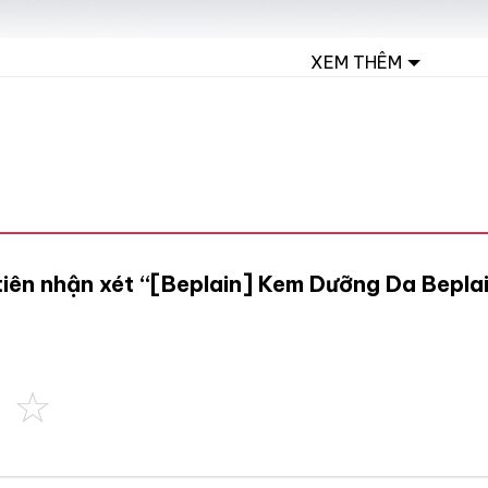
XEM THÊM
 tiên nhận xét “[Beplain] Kem Dưỡng Da Bepl