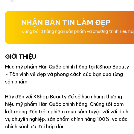
hạng
hạng
0
0
5
5
sao
sao
NHẬN BẢN TIN LÀM ĐẸP
Đừng bỏ lỡ hàng ngàn sản phẩm và chương trình siêu h
GIỚI THIỆU
Mua mỹ phẩm Hàn Quốc chính hãng tại KShop Beauty
- Tôn vinh vẻ đẹp và phong cách của bạn qua từng
sản phẩm.
Hãy đến với KShop Beauty để sở hữu những thương
hiệu mỹ phẩm Hàn Quốc chính hãng. Chúng tôi cam
kết mang đến trải nghiệm mua sắm tuyệt vời với dịch
vụ chuyên nghiệp, sản phẩm chính hãng 100%, và các
chính sách ưu đãi hấp dẫn.