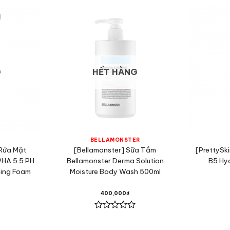
G
HẾT HÀNG
H
BELLAMONSTER
Rửa Mặt
[Bellamonster] Sữa Tắm
[PrettySki
PHA 5.5 PH
Bellamonster Derma Solution
B5 Hy
sing Foam
Moisture Body Wash 500ml
400,000
₫
Được
xếp