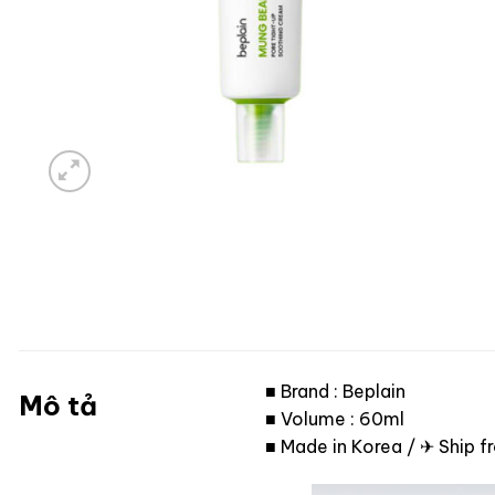
■ Brand : Beplain
Mô tả
■ Volume : 60ml
■ Made in Korea / ✈ Ship 