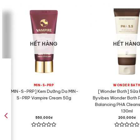
HẾT HÀNG
HẾT HÀN
MIN-S-PRP
WONDER BAT
[MIN-S-PRP] Kem Dưỡng Da MIN-
[Wonder Bath] Sữa 
S-PRP Vampire Cream 50g
Byvibes Wonder Bath 
Balancing PHA Clean
130ml
550,000
₫
200,000
₫
Được
Được
xếp
xếp