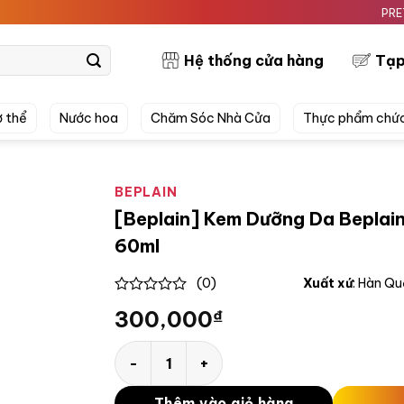
PRETTYSK
Hệ thống cửa hàng
Tạp
 thể
Nước hoa
Chăm Sóc Nhà Cửa
Thực phẩm chứ
BEPLAIN
[Beplain] Kem Dưỡng Da Beplai
60ml
(0)
Xuất xứ
: Hàn Q
0
300,000
₫
out
of
5
[Beplain] Kem Dưỡng Da Beplain Mung Bean
Thêm vào giỏ hàng