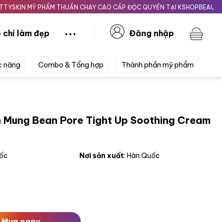
IN MỸ PHẨM THUẦN CHAY CAO CẤP ĐỘC QUYỀN TẠI KSHOPBEAUTY.VN
 chí làm đẹp
Đăng nhập
c năng
Combo & Tổng hợp
Thành phần mỹ phẩm
n Mung Bean Pore Tight Up Soothing Cream
uốc
Nơi sản xuất
: Hàn Quốc
 Pore Tight Up Soothing Cream 60ml số lượng
Mua ngay