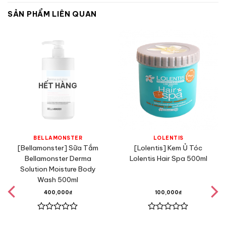
SẢN PHẨM LIÊN QUAN
HẾT HÀNG
BELLAMONSTER
LOLENTIS
[Bellamonster] Sữa Tắm
[Lolentis] Kem Ủ Tóc
Bellamonster Derma
Lolentis Hair Spa 500ml
Solution Moisture Body
Wash 500ml
400,000
₫
100,000
₫
Được
Được
xếp
xếp