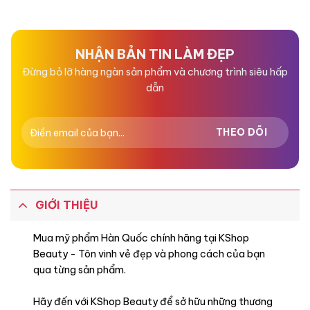
hạng
hạng
0
0
5
5
sao
sao
NHẬN BẢN TIN LÀM ĐẸP
Đừng bỏ lỡ hàng ngàn sản phẩm và chương trình siêu hấp
dẫn
GIỚI THIỆU
Mua mỹ phẩm Hàn Quốc chính hãng tại KShop
Beauty - Tôn vinh vẻ đẹp và phong cách của bạn
qua từng sản phẩm.
Hãy đến với KShop Beauty để sở hữu những thương