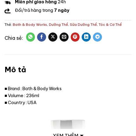
Miễn phí giao hàng
24h
Đổi/trả hàng trong
7 ngày
Thẻ:
Bath & Body Works
,
Dưỡng Thể
,
Sữa Dưỡng Thể
,
Tóc & Cơ Thể
Mô tả
■ Brand : Bath & Body Works
■ Volume : 236ml
■ Country : USA
XEM THÊM