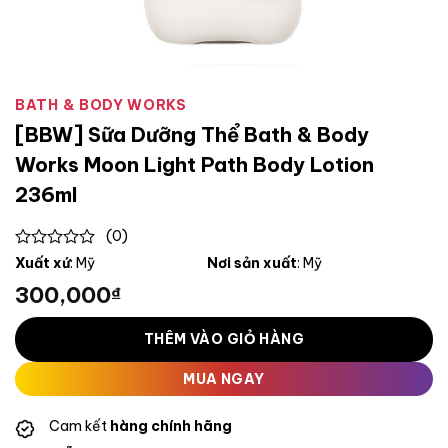
BATH & BODY WORKS
[BBW] Sữa Dưỡng Thể Bath & Body
Works Moon Light Path Body Lotion
236ml
(0)
0
Xuất xứ
: Mỹ
Nơi sản xuất
: Mỹ
out
300,000
₫
of
5
THÊM VÀO GIỎ HÀNG
MUA NGAY
Cam kết
hàng chính hãng