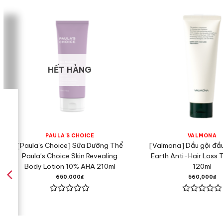
HẾT HÀNG
PAULA'S CHOICE
VALMONA
[Paula’s Choice] Sữa Dưỡng Thể
[Valmona] Dầu gội đầ
Paula’s Choice Skin Revealing
Earth Anti-Hair Loss 
Body Lotion 10% AHA 210ml
120ml
650,000
₫
560,000
₫
Được
Được
xếp
xếp
hạng
hạng