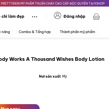
SKIN MỸ PHẨM THUẦN CHAY CAO CẤP ĐỘC QUYỀN TẠI KSHOPBEAUTY.V
 chí làm đẹp
Đăng nhập
c năng
Combo & Tổng hợp
Thành phần mỹ phẩm
ody Works A Thousand Wishes Body Lotion
Nơi sản xuất
: Mỹ
 Thousand Wishes Body Lotion 236ml số lượng
Mua ngay