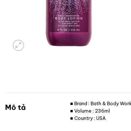
■ Brand : Bath & Body Wor
Mô tả
■ Volume : 236ml
■ Country : USA