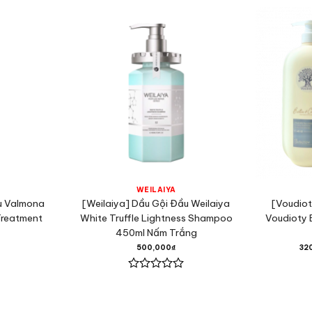
WEILAIYA
u Valmona
[Weilaiya] Dầu Gội Đầu Weilaiya
[Voudiot
Treatment
White Truffle Lightness Shampoo
Voudioty 
450ml Nấm Trắng
500,000
₫
32
Được
xếp
hạng