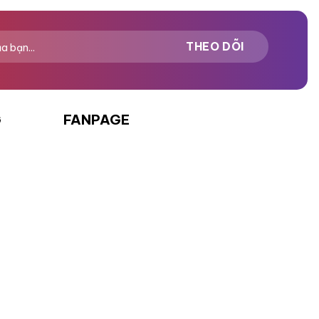
0
0
5
5
sao
sao
G
FANPAGE