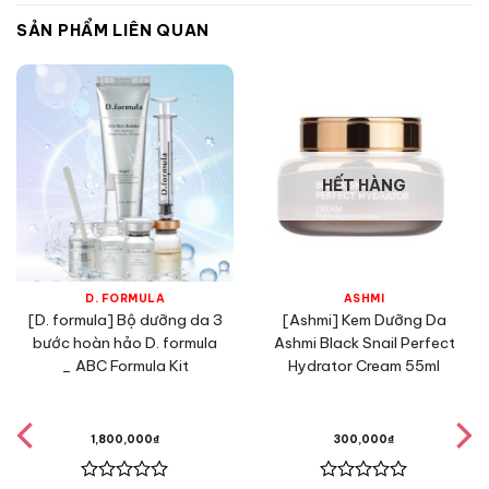
SẢN PHẨM LIÊN QUAN
HẾT HÀNG
D. FORMULA
ASHMI
[D. formula] Bộ dưỡng da 3
[Ashmi] Kem Dưỡng Da
bước hoàn hảo D. formula
Ashmi Black Snail Perfect
_ ABC Formula Kit
Hydrator Cream 55ml
1,800,000
₫
300,000
₫