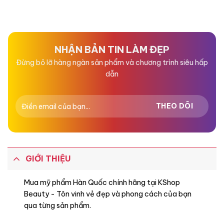
Được
Được
xếp
xếp
hạng
hạng
0
0
5
5
sao
sao
NHẬN BẢN TIN LÀM ĐẸP
Đừng bỏ lỡ hàng ngàn sản phẩm và chương trình siêu hấp
dẫn
GIỚI THIỆU
Mua mỹ phẩm Hàn Quốc chính hãng tại KShop
Beauty - Tôn vinh vẻ đẹp và phong cách của bạn
qua từng sản phẩm.