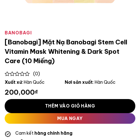
BANOBAGI
[Banobagi] Mặt Nạ Banobagi Stem Cell
Vitamin Mask Whitening & Dark Spot
Care (10 Miếng)
(0)
0
Xuất xứ
: Hàn Quốc
Nơi sản xuất
: Hàn Quốc
out
200,000
₫
of
5
THÊM VÀO GIỎ HÀNG
MUA NGAY
Cam kết
hàng chính hãng