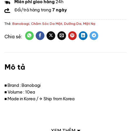
Miễn phí giao hàng
24h
Đổi/trả hàng trong
7 ngày
Thẻ:
Banobagi
,
Chăm Sóc Da Mặt
,
Dưỡng Da
,
Mặt Nạ
Mô tả
■ Brand : Banobagi
■ Volume : 10ea
■ Made in Korea / ✈ Ship from Korea
XEM THÊM