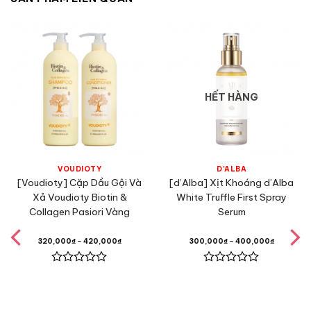
HẾT HÀNG
VOUDIOTY
D'ALBA
[Voudioty] Cặp Dầu Gội Và
[d’Alba] Xịt Khoáng d’Alba
Xả Voudioty Biotin &
White Truffle First Spray
Collagen Pasiori Vàng
Serum
320,000
₫
–
420,000
₫
300,000
₫
–
400,000
₫
Được
Được
xếp
xếp
hạng
hạng
0
0