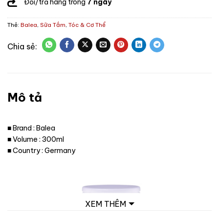
Đổi/trả hàng trong
7 ngày
Thẻ:
Balea
,
Sữa Tắm
,
Tóc & Cơ Thể
Mô tả
■ Brand : Balea
■ Volume : 300ml
■ Country : Germany
XEM THÊM