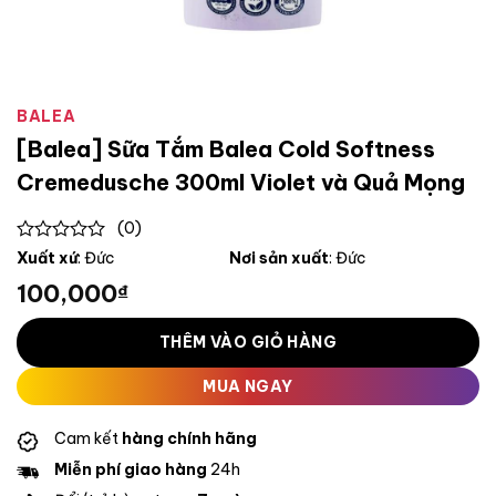
BALEA
[Balea] Sữa Tắm Balea Cold Softness
Cremedusche 300ml Violet và Quả Mọng
(0)
0
Xuất xứ
: Đức
Nơi sản xuất
: Đức
out
100,000
₫
of
5
THÊM VÀO GIỎ HÀNG
MUA NGAY
Cam kết
hàng chính hãng
Miễn phí giao hàng
24h