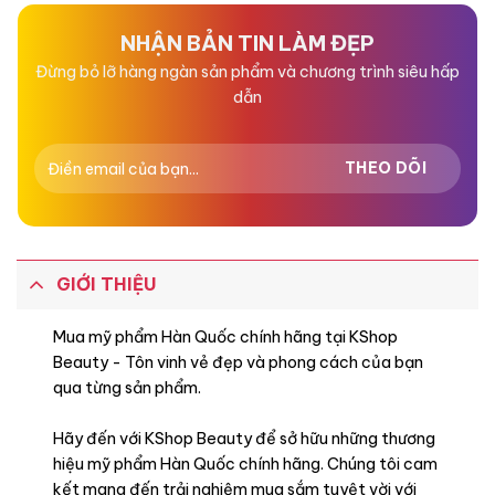
5
5
sao
sao
NHẬN BẢN TIN LÀM ĐẸP
Đừng bỏ lỡ hàng ngàn sản phẩm và chương trình siêu hấp
dẫn
GIỚI THIỆU
Mua mỹ phẩm Hàn Quốc chính hãng tại KShop
Beauty - Tôn vinh vẻ đẹp và phong cách của bạn
qua từng sản phẩm.
Hãy đến với KShop Beauty để sở hữu những thương
hiệu mỹ phẩm Hàn Quốc chính hãng. Chúng tôi cam
kết mang đến trải nghiệm mua sắm tuyệt vời với