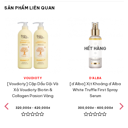
SẢN PHẨM LIÊN QUAN
HẾT HÀNG
VOUDIOTY
D'ALBA
[Voudioty] Cặp Dầu Gội Và
[d’Alba] Xịt Khoáng d’Alba
Xả Voudioty Biotin &
White Truffle First Spray
Collagen Pasiori Vàng
Serum
320,000
₫
–
420,000
₫
300,000
₫
–
400,000
₫
Được
Được
xếp
xếp