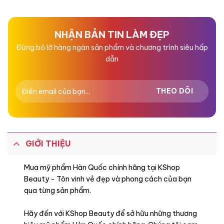
hạng
hạng
0
0
5
5
sao
sao
NHẬN BẢN TIN LÀM ĐẸP
Đừng bỏ lỡ hàng ngàn sản phẩm và chương trình siêu hấp
dẫn
GIỚI THIỆU
Mua mỹ phẩm Hàn Quốc chính hãng tại KShop
Beauty - Tôn vinh vẻ đẹp và phong cách của bạn
qua từng sản phẩm.
Hãy đến với KShop Beauty để sở hữu những thương