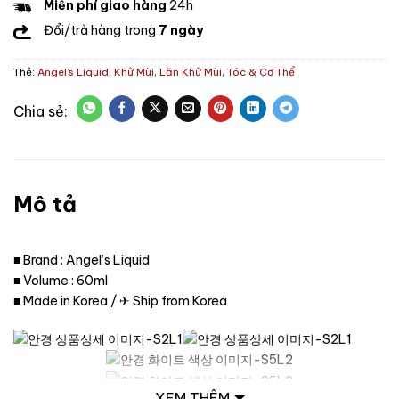
Miễn phí giao hàng
24h
Đổi/trả hàng trong
7 ngày
Thẻ:
Angel's Liquid
,
Khử Mùi
,
Lăn Khử Mùi
,
Tóc & Cơ Thể
Mô tả
■ Brand : Angel’s Liquid
■ Volume : 60ml
■ Made in Korea / ✈ Ship from Korea
XEM THÊM