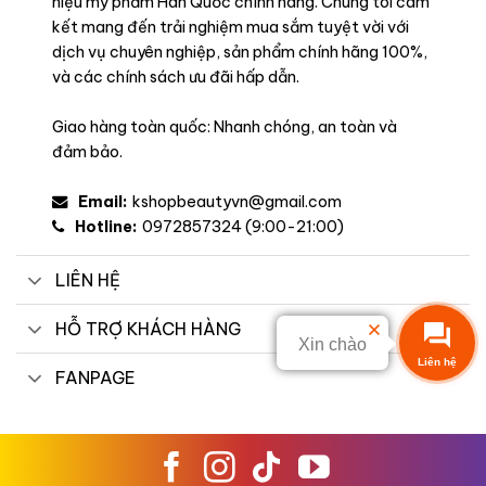
hiệu mỹ phẩm Hàn Quốc chính hãng. Chúng tôi cam
kết mang đến trải nghiệm mua sắm tuyệt vời với
dịch vụ chuyên nghiệp, sản phẩm chính hãng 100%,
và các chính sách ưu đãi hấp dẫn.
Giao hàng toàn quốc: Nhanh chóng, an toàn và
đảm bảo.
Email:
kshopbeautyvn@gmail.com
Hotline:
0972857324 (9:00-21:00)
LIÊN HỆ
HỖ TRỢ KHÁCH HÀNG
Xin chào
Liên hệ
FANPAGE