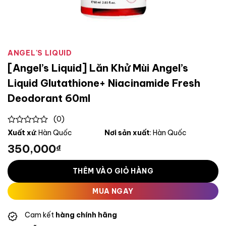
ANGEL'S LIQUID
[Angel’s Liquid] Lăn Khử Mùi Angel’s
Liquid Glutathione+ Niacinamide Fresh
Deodorant 60ml
(0)
0
Xuất xứ
: Hàn Quốc
Nơi sản xuất
: Hàn Quốc
out
350,000
₫
of
5
THÊM VÀO GIỎ HÀNG
MUA NGAY
Cam kết
hàng chính hãng