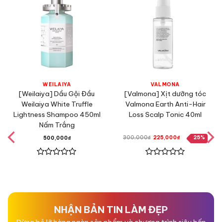
WEILAIYA
VALMONA
[Weilaiya] Dầu Gội Đầu
[Valmona] Xịt dưỡng tóc
Weilaiya White Truffle
Valmona Earth Anti-Hair
Lightness Shampoo 450ml
Loss Scalp Tonic 40ml
Nấm Trắng
Giá
Giá
300,000
₫
225,000
₫
25%
500,000
₫
gốc
hiện
là:
tại
300,000₫.
là:
225,000₫.
Được
Được
xếp
xếp
hạng
hạng
0
0
5
5
sao
sao
NHẬN BẢN TIN LÀM ĐẸP