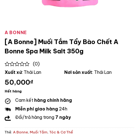
A BONNE
[A Bonne] Muối Tắm Tẩy Bào Chết A
Bonne Spa Milk Salt 350g
(0)
0
Xuất xứ
: Thái Lan
Nơi sản xuất
: Thái Lan
out
50,000
₫
of
5
Hết hàng
Cam kết
hàng chính hãng
Miễn phí giao hàng
24h
Đổi/trả hàng trong
7 ngày
Thẻ:
A Bonne
,
Muối Tắm
,
Tóc & Cơ Thể