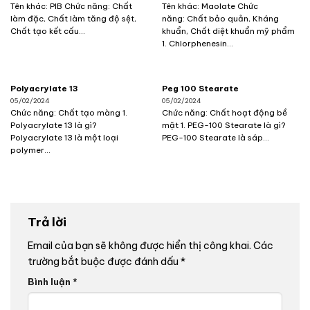
Tên khác: PIB Chức năng: Chất
Tên khác: Maolate Chức
làm đặc, Chất làm tăng độ sệt,
năng: Chất bảo quản, Kháng
Chất tạo kết cấu...
khuẩn, Chất diệt khuẩn mỹ phẩm
1. Chlorphenesin...
Polyacrylate 13
Peg 100 Stearate
05/02/2024
05/02/2024
Chức năng: Chất tạo màng 1.
Chức năng: Chất hoạt động bề
Polyacrylate 13 là gì?
mặt 1. PEG-100 Stearate là gì?
Polyacrylate 13 là một loại
PEG-100 Stearate là sáp...
polymer...
Trả lời
Email của bạn sẽ không được hiển thị công khai.
Các
trường bắt buộc được đánh dấu
*
Bình luận
*