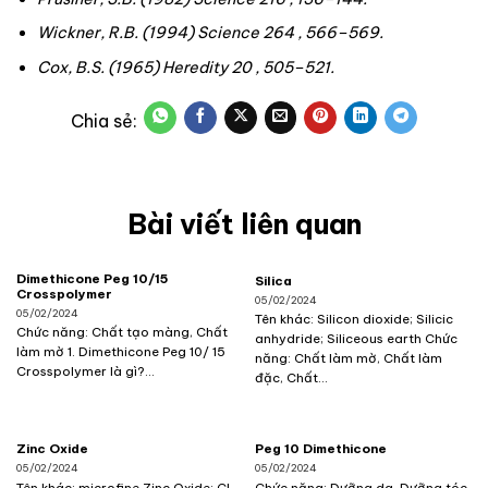
Wickner, R.B. (1994)
Science
264 , 566–569.
Cox, B.S. (1965)
Heredity
20 , 505–521.
Bài viết liên quan
Dimethicone Peg 10/15
Silica
Crosspolymer
05/02/2024
05/02/2024
Tên khác: Silicon dioxide; Silicic
Chức năng: Chất tạo màng, Chất
anhydride; Siliceous earth Chức
làm mờ 1. Dimethicone Peg 10/ 15
năng: Chất làm mờ, Chất làm
Crosspolymer là gì?...
đặc, Chất...
Zinc Oxide
Peg 10 Dimethicone
05/02/2024
05/02/2024
Tên khác: microfine Zinc Oxide; CI
Chức năng: Dưỡng da, Dưỡng tóc