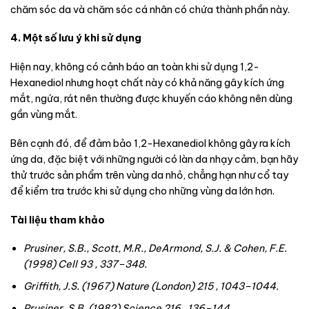
chăm sóc da và chăm sóc cá nhân có chứa thành phần này.
4. Một số lưu ý khi sử dụng
Hiện nay, không có cảnh báo an toàn khi sử dụng 1,2-
Hexanediol nhưng hoạt chất này có khả năng gây kích ứng
mắt, ngứa, rát nên thường được khuyến cáo không nên dùng
gần vùng mắt.
Bên cạnh đó, để đảm bảo 1,2-Hexanediol không gây ra kích
ứng da, đặc biệt với những người có làn da nhạy cảm, bạn hãy
thử trước sản phẩm trên vùng da nhỏ, chẳng hạn như cổ tay
để kiểm tra trước khi sử dụng cho những vùng da lớn hơn.
Tài liệu tham khảo
Prusiner, S.B., Scott, M.R., DeArmond, S.J. & Cohen, F.E.
(1998)
Cell
93 , 337–348.
Griffith, J.S. (1967)
Nature (London)
215 , 1043–1044.
Prusiner, S.B. (1982)
Science
216 , 136–144.