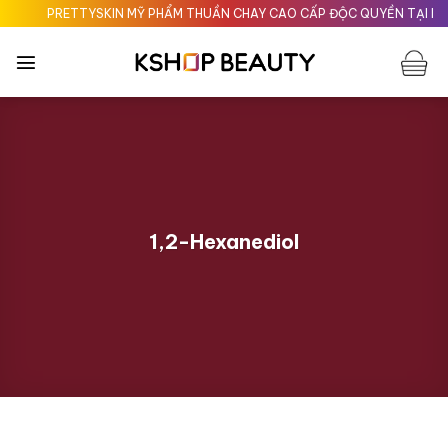
Chuyển
PRETTYSKIN MỸ PHẨM THUẦN CHAY CAO CẤP ĐỘC QUYỀN TẠI KSHO
đến
nội
dung
1,2-Hexanediol