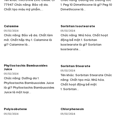
77947 Chức năng: Bảo vệ da,
1. Peg 10 Dimethicone là gì? Peg 10
Chất tạo màu mỹ phẩm,...
Dimethicone là...
Calamine
Sorbitan Isostearate
05/02/2024
05/02/2024
Chức năng: Bảo vệ da, Chất làm
Chức năng: Nhũ hóa, Chất hoạt
mờ, Chất hấp thụ 1. Calamine là
động bề mặt 1. Sorbitan
gì? Calamine là...
Isostearate là gì? Sorbitan
Isostearate...
Phyllostachis Bambusoides
Sorbitan Stearate
Juice
05/02/2024
05/02/2024
Tên khác: Sorbitan Stearate Chức
Chức năng: Dưỡng da 1.
năng: Chất tạo mùi, Nhũ hóa,
Phyllostachis Bambusoides Juice
Chất hoạt động bề mặt
là gì? Phyllostachis Bambusoides
1. Sorbitan...
Juice là một loại...
Polyisobutene
Chlorphenesin
05/02/2024
05/02/2024