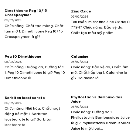
Dimethicone Peg 10/15
Zinc Oxide
Crosspolymer
05/02/2024
05/02/2024
Tên khác: microfine Zinc Oxide; CI
Chức năng: Chất tạo màng, Chất
77947 Chức năng: Bảo vệ da,
làm mờ 1. Dimethicone Peg 10/ 15
Chất tạo màu mỹ phẩm,...
Crosspolymer là gì?...
Peg 10 Dimethicone
Calamine
05/02/2024
05/02/2024
Chức năng: Dưỡng da, Dưỡng tóc
Chức năng: Bảo vệ da, Chất làm
1. Peg 10 Dimethicone là gì? Peg 10
mờ, Chất hấp thụ 1. Calamine là
Dimethicone là...
gì? Calamine là...
Phyllostachis Bambusoides
Sorbitan Isostearate
Juice
05/02/2024
05/02/2024
Chức năng: Nhũ hóa, Chất hoạt
Chức năng: Dưỡng da 1.
động bề mặt 1. Sorbitan
Phyllostachis Bambusoides Juice
Isostearate là gì? Sorbitan
là gì? Phyllostachis Bambusoides
Isostearate...
Juice là một loại...