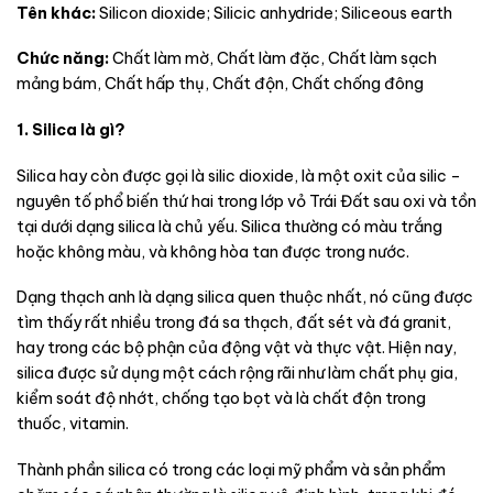
Tên khác:
Silicon dioxide; Silicic anhydride; Siliceous earth
Chức năng:
Chất làm mờ, Chất làm đặc, Chất làm sạch
mảng bám, Chất hấp thụ, Chất độn, Chất chống đông
1. Silica là gì?
Silica hay còn được gọi là silic dioxide, là một oxit của silic –
nguyên tố phổ biến thứ hai trong lớp vỏ Trái Đất sau oxi và tồn
tại dưới dạng silica là chủ yếu. Silica thường có màu trắng
hoặc không màu, và không hòa tan được trong nước.
Dạng thạch anh là dạng silica quen thuộc nhất, nó cũng được
tìm thấy rất nhiều trong đá sa thạch, đất sét và đá granit,
hay trong các bộ phận của động vật và thực vật. Hiện nay,
silica được sử dụng một cách rộng rãi như làm chất phụ gia,
kiểm soát độ nhớt, chống tạo bọt và là chất độn trong
thuốc, vitamin.
Thành phần silica có trong các loại mỹ phẩm và sản phẩm