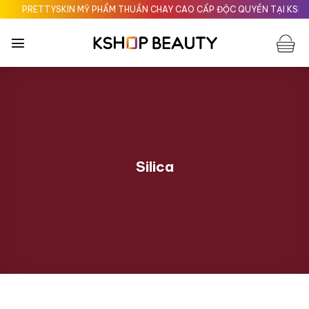
Chuyển
PRETTYSKIN MỸ PHẨM THUẦN CHAY CAO CẤP ĐỘC QUYỀN TẠI KSHOPB
đến
nội
dung
Silica