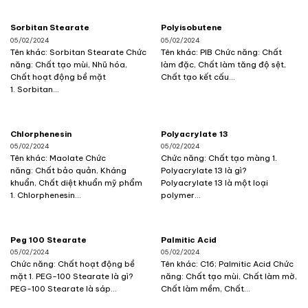
Sorbitan Stearate
Polyisobutene
05/02/2024
05/02/2024
Tên khác: Sorbitan Stearate Chức
Tên khác: PIB Chức năng: Chất
năng: Chất tạo mùi, Nhũ hóa,
làm đặc, Chất làm tăng độ sệt,
Chất hoạt động bề mặt
Chất tạo kết cấu...
1. Sorbitan...
Chlorphenesin
Polyacrylate 13
05/02/2024
05/02/2024
Tên khác: Maolate Chức
Chức năng: Chất tạo màng 1.
năng: Chất bảo quản, Kháng
Polyacrylate 13 là gì?
khuẩn, Chất diệt khuẩn mỹ phẩm
Polyacrylate 13 là một loại
1. Chlorphenesin...
polymer...
Peg 100 Stearate
Palmitic Acid
05/02/2024
05/02/2024
Chức năng: Chất hoạt động bề
Tên khác: C16; Palmitic Acid Chức
mặt 1. PEG-100 Stearate là gì?
năng: Chất tạo mùi, Chất làm mờ,
PEG-100 Stearate là sáp...
Chất làm mềm, Chất...