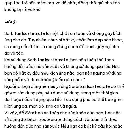
giúp tóc trở nên mềm mại và dễ chải, đồng thời giữ cho tóc
không bị rối và khô.
Lưu ý:
Sorbitan Isostearate là một chất an toàn và không gây kích
ứng cho da. Tuy nhiên, như với bất kỳ chất làm đẹp nào khác,
nó cũng cần được sử dụng đúng cách để tránh gây hại cho
da và tóc.
Khi sử dụng Sorbitan Isostearate, bạn nên tuân thủ theo
hướng dẫn của nhà sản xuất và không sử dụng quá liều. Nếu
bạn có bất kỳ dấu hiệu kích ứng nào, bạn nên ngưng sử dụng
sản phẩm và tham khảo ý kiến ​​của bác sĩ.
Ngoài ra, bạn cũng nên lưu ý rằng Sorbitan Isostearate có thể
gây ra tác dụng phụ nếu được sử dụng trong một thời gian
dài hoặc nếu sử dụng quá liều. Tác dụng phụ có thể bao gồm
kích ứng da, mẩn đỏ, khô da và ngứa.
Vì vậy, để đảm bảo an toàn cho sức khỏe của bạn, bạn nên
sử dụng Sorbitan Isostearate đúng cách và tuân thủ theo
hướng dẫn của nhà sản xuất. Nếu bạn có bất kỳ câu hỏi hoặc