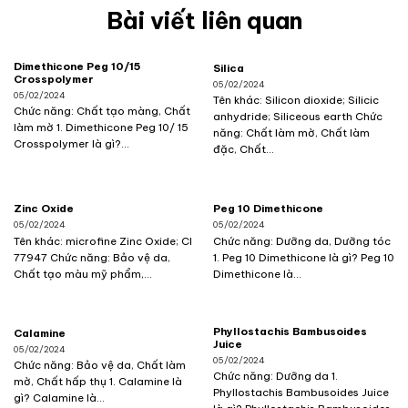
Bài viết liên quan
Dimethicone Peg 10/15
Silica
Crosspolymer
05/02/2024
05/02/2024
Tên khác: Silicon dioxide; Silicic
Chức năng: Chất tạo màng, Chất
anhydride; Siliceous earth Chức
làm mờ 1. Dimethicone Peg 10/ 15
năng: Chất làm mờ, Chất làm
Crosspolymer là gì?...
đặc, Chất...
Zinc Oxide
Peg 10 Dimethicone
05/02/2024
05/02/2024
Tên khác: microfine Zinc Oxide; CI
Chức năng: Dưỡng da, Dưỡng tóc
77947 Chức năng: Bảo vệ da,
1. Peg 10 Dimethicone là gì? Peg 10
Chất tạo màu mỹ phẩm,...
Dimethicone là...
Phyllostachis Bambusoides
Calamine
Juice
05/02/2024
05/02/2024
Chức năng: Bảo vệ da, Chất làm
Chức năng: Dưỡng da 1.
mờ, Chất hấp thụ 1. Calamine là
Phyllostachis Bambusoides Juice
gì? Calamine là...