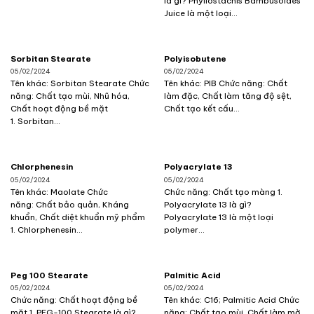
là gì? Phyllostachis Bambusoides
Juice là một loại...
Sorbitan Stearate
Polyisobutene
05/02/2024
05/02/2024
Tên khác: Sorbitan Stearate Chức
Tên khác: PIB Chức năng: Chất
năng: Chất tạo mùi, Nhũ hóa,
làm đặc, Chất làm tăng độ sệt,
Chất hoạt động bề mặt
Chất tạo kết cấu...
1. Sorbitan...
Chlorphenesin
Polyacrylate 13
05/02/2024
05/02/2024
Tên khác: Maolate Chức
Chức năng: Chất tạo màng 1.
năng: Chất bảo quản, Kháng
Polyacrylate 13 là gì?
khuẩn, Chất diệt khuẩn mỹ phẩm
Polyacrylate 13 là một loại
1. Chlorphenesin...
polymer...
Peg 100 Stearate
Palmitic Acid
05/02/2024
05/02/2024
Chức năng: Chất hoạt động bề
Tên khác: C16; Palmitic Acid Chức
mặt 1. PEG-100 Stearate là gì?
năng: Chất tạo mùi, Chất làm mờ,