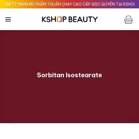
Chuyển
RETTYSKIN MỸ PHẨM THUẦN CHAY CAO CẤP ĐỘC QUYỀN TẠI KSHOPBEAU
đến
nội
dung
Sorbitan Isostearate