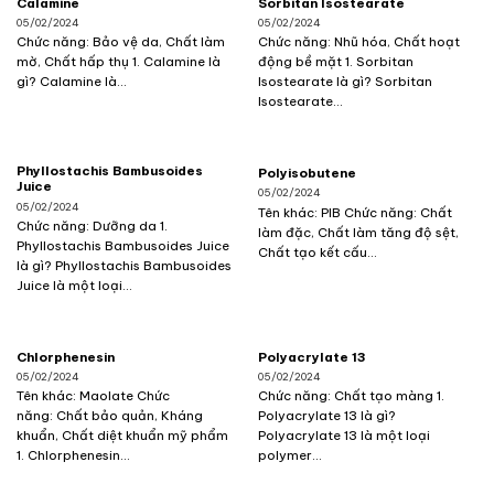
Calamine
Sorbitan Isostearate
05/02/2024
05/02/2024
Chức năng: Bảo vệ da, Chất làm
Chức năng: Nhũ hóa, Chất hoạt
mờ, Chất hấp thụ 1. Calamine là
động bề mặt 1. Sorbitan
gì? Calamine là...
Isostearate là gì? Sorbitan
Isostearate...
Phyllostachis Bambusoides
Polyisobutene
Juice
05/02/2024
05/02/2024
Tên khác: PIB Chức năng: Chất
Chức năng: Dưỡng da 1.
làm đặc, Chất làm tăng độ sệt,
Phyllostachis Bambusoides Juice
Chất tạo kết cấu...
là gì? Phyllostachis Bambusoides
Juice là một loại...
Chlorphenesin
Polyacrylate 13
05/02/2024
05/02/2024
Tên khác: Maolate Chức
Chức năng: Chất tạo màng 1.
năng: Chất bảo quản, Kháng
Polyacrylate 13 là gì?
khuẩn, Chất diệt khuẩn mỹ phẩm
Polyacrylate 13 là một loại
1. Chlorphenesin...
polymer...