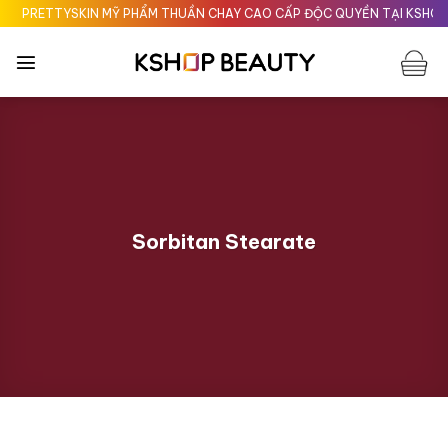
Chuyển
PRETTYSKIN MỸ PHẨM THUẦN CHAY CAO CẤP ĐỘC QUYỀN TẠI KSHOPBE
đến
nội
dung
Sorbitan Stearate