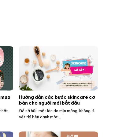
g mua
Hướng dẫn các bước skincare cơ
bản cho người mới bắt đầu
nhất
Để sở hữu một làn da mịn màng, không tì
vết thì bên cạnh một...