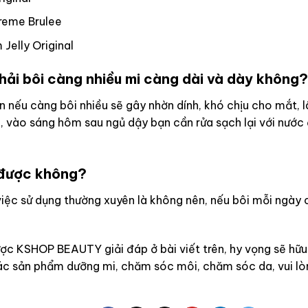
reme Brulee
Jelly Original
hải bôi càng nhiều mi càng dài và dày không?
 nếu càng bôi nhiều sẽ gây nhờn dính, khó chịu cho mắt, lâ
a, vào sáng hôm sau ngủ dậy bạn cần rửa sạch lại với nước
 được không?
iệc sử dụng thường xuyên là không nên, nếu bôi mỗi ngày c
c KSHOP BEAUTY giải đáp ở bài viết trên, hy vọng sẽ hữu
c sản phẩm dưỡng mi, chăm sóc môi, chăm sóc da, vui lò