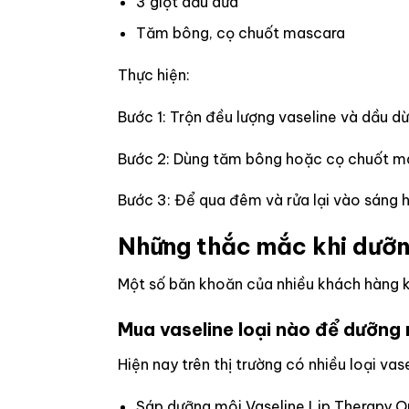
3 giọt dầu dừa
Tăm bông, cọ chuốt mascara
Thực hiện:
Bước 1: Trộn đều lượng vaseline và dầu d
Bước 2: Dùng tăm bông hoặc cọ chuốt masc
Bước 3: Để qua đêm và rửa lại vào sáng 
Những thắc mắc khi dưỡng
Một số băn khoăn của nhiều khách hàng kh
Mua vaseline loại nào để dưỡng 
Hiện nay trên thị trường có nhiều loại va
Sáp dưỡng môi Vaseline Lip Therapy Or