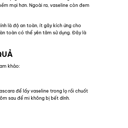
 mềm mại hơn. Ngoài ra, vaseline còn đem
h là độ an toàn, ít gây kích ứng cho
àn toàn có thể yên tâm sử dụng. Đây là
 QUẢ
ham khảo:
cara để lấy vaseline trong lọ rồi chuốt
hôm sau để mi không bị bết dính.