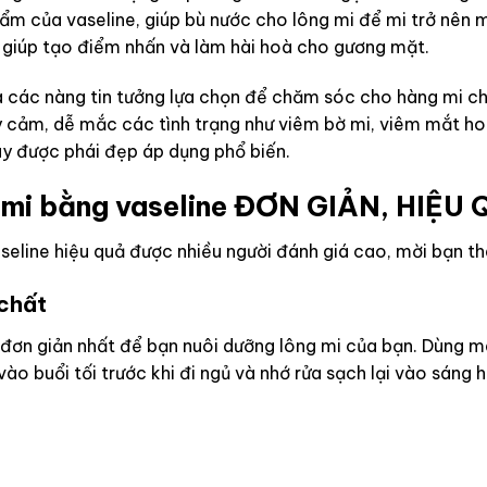
 ẩm của vaseline, giúp bù nước cho lông mi để mi trở nên
 giúp tạo điểm nhấn và làm hài hoà cho gương mặt.
các nàng tin tưởng lựa chọn để chăm sóc cho hàng mi chín
 cảm, dễ mắc các tình trạng như viêm bờ mi, viêm mắt ho
y được phái đẹp áp dụng phổ biến.
 mi bằng vaseline ĐƠN GIẢN, HIỆU
seline hiệu quả được nhiều người đánh giá cao, mời bạn t
 chất
ơn giản nhất để bạn nuôi dưỡng lông mi của bạn. Dùng mas
ào buổi tối trước khi đi ngủ và nhớ rửa sạch lại vào sáng 