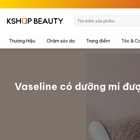
Chuyển
đến
nội
Tìm
kiếm:
dung
Thương Hiệu
Chăm sóc da
Trang điểm
Tóc & Cơ
Vaseline có dưỡng mi đư