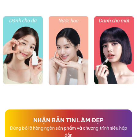
NHẬN BẢN TIN LÀM ĐẸP
Đừng bỏ lỡ hàng ngàn sản phẩm và chương trình siêu hấp
dẫn