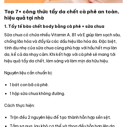
Top 7+ công thức tẩy da chết cà phê an toàn,
hiệu quả tại nhà
1. Tẩy tế bào chết body bằng cà phê + sữa chua
Sữa chua có chứa nhiều Vitamin A, B1 và E giúp làm sạch sâu,
chống lão hóa và đẩy lùi các dấu hiệu lão hóa da. Đặc biệt,
tính dịu nhẹ của sữa chua cùng phù hợp với hầu hết mọi làn
da, kể cả da nhạy cảm. Khi kết hợp với cà phê sẽ mang tới
hiệu quả tẩy da chết, làm sáng và làm mịn da hữu hiệu.
Nguyên liệu cần chuẩn bị:
1 bát con bã cà phê.
1 hộp sữa chua không đường.
Cách thực hiện:
Trộn đều 2 nguyên liệu để tạo thành hỗn hợp sền sệt.
Tắm sơ qua, lau khô cơ thể và thoa đều hỗn hợp lên da