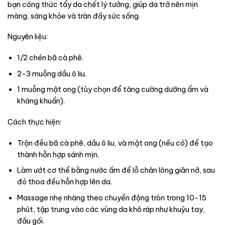
bạn công thức tẩy da chết lý tưởng, giúp da trở nên mịn
màng, sáng khỏe và tràn đầy sức sống.
Nguyên liệu:
1/2 chén bã cà phê.
2-3 muỗng dầu ô liu.
1 muỗng mật ong (tùy chọn để tăng cường dưỡng ẩm và
kháng khuẩn).
Cách thực hiện:
Trộn đều bã cà phê, dầu ô liu, và mật ong (nếu có) để tạo
thành hỗn hợp sánh mịn.
Làm ướt cơ thể bằng nước ấm để lỗ chân lông giãn nở, sau
đó thoa đều hỗn hợp lên da.
Massage nhẹ nhàng theo chuyển động tròn trong 10-15
phút, tập trung vào các vùng da khô ráp như khuỷu tay,
đầu gối.