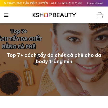
Chuyển
ẤP ĐỘC QUYỀN TẠI KSHOPBEAUTY.VN
Giao nhanh 24H tại HÀ NỘI
G
đến
nội
dung
Top 7+ cách tẩy da chết cà phê cho da
body trắng mịn