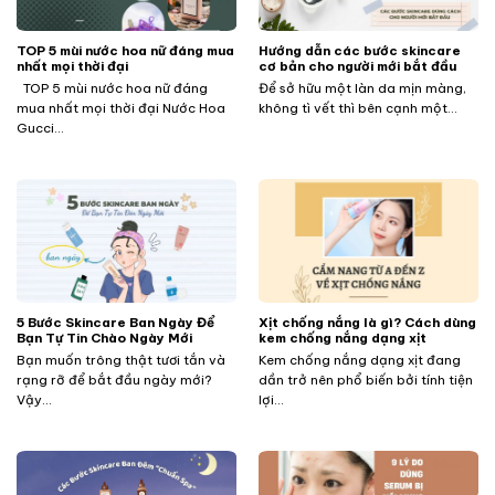
TOP 5 mùi nước hoa nữ đáng mua
Hướng dẫn các bước skincare
nhất mọi thời đại
cơ bản cho người mới bắt đầu
TOP 5 mùi nước hoa nữ đáng
Để sở hữu một làn da mịn màng,
mua nhất mọi thời đại Nước Hoa
không tì vết thì bên cạnh một...
Gucci...
5 Bước Skincare Ban Ngày Để
Xịt chống nắng là gì? Cách dùng
Bạn Tự Tin Chào Ngày Mới
kem chống nắng dạng xịt
Bạn muốn trông thật tươi tắn và
Kem chống nắng dạng xịt đang
rạng rỡ để bắt đầu ngày mới?
dần trở nên phổ biến bởi tính tiện
Vậy...
lợi...