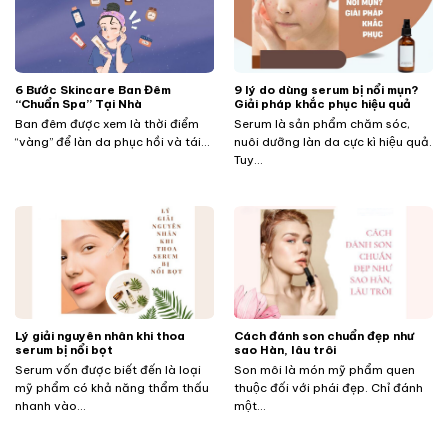
​​​​​​6 Bước Skincare Ban Đêm
9 lý do dùng serum bị nổi mụn?
“Chuẩn Spa” Tại Nhà
Giải pháp khắc phục hiệu quả
Ban đêm được xem là thời điểm
Serum là sản phẩm chăm sóc,
“vàng” để làn da phục hồi và tái...
nuôi dưỡng làn da cực kì hiệu quả.
Tuy...
Lý giải nguyên nhân khi thoa
Cách đánh son chuẩn đẹp như
serum bị nổi bọt
sao Hàn, lâu trôi
Serum vốn được biết đến là loại
Son môi là món mỹ phẩm quen
mỹ phẩm có khả năng thẩm thấu
thuộc đối với phái đẹp. Chỉ đánh
nhanh vào...
một...