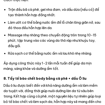
Trộn đều bã cà phê, gel nha đam, và dầu dừa (nếu có) để
tạo thành hỗn hợp đồng nhất.
Làm ướt cơ thể bằng nước ấm để lỗ chân lông giãn nở, sau
đó thoa đều hỗn hợp lên da.
Massage nhẹ nhàng theo chuyển động tròn trong 10-15
phút, tập trung vào các vùng da thô ráp như khuỷu tay,
đầu gối.
Rửa sạch cơ thể bằng nước ấm và lau khô nhẹ nhàng.
Áp dụng công thức này 1-2 lần mỗi tuần để giúp da mịn
màng, sáng khỏe và dưỡng ẩm tốt.
8. Tẩy tế bào chết body bằng cà phê + dầu Ô liu
Dầu ô liu được biết đến với khả năng dưỡng ẩm và làm mềm
da tuyệt vời, đồng thời giúp nuôi dưỡng làn da từ sâu bên
trong. Kết hợp cùng cà phê, một nguyên liệu tự nhiên giúp loại
bỏ tế bào chết và làm sạch da, hỗn hợp này sẽ mang đến cho