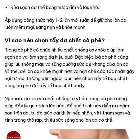
Rửa sạch cơ thể bằng nước ấm và lau khô.
Áp dụng công thức này 1-2 lần mỗi tuần để giữ cho làn da
luôn mềm mại, sáng mịn và khỏe mạnh.
Vì sao nên chọn tẩy da chết cà phê?
Trong cà phê có chứa nhiều chất chống oxy hóa giúp làm
sạch da và làm sáng da hiệu quả. Đặc biệt, bã cà phê cũng
giúp lưu thông máu và tăng cường sức đề kháng của làn da.
Vì thế, để làn da khỏe mạnh hơn và hạn chế các tác nhân gây
hại từ môi trường bên ngoài, bạn nên chọn tẩy tế bào chết
bằng cà phê để tẩy tế bào chết body.
Ngoài ra, cafein và chất chống oxy hóa trong cà phê cũng
giúp đẩy lùi quá trình lão hóa, để quá trình này diễn ra chậm
hơn trên da, từ đó giúp cải thiện nếp nhăn, vết thâm sạm và
tình trạng thô ráp, thiếu sức sống cho làn da cơ thể.