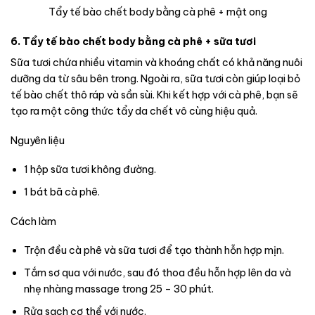
Tẩy tế bào chết body bằng cà phê + mật ong
6. Tẩy tế bào chết body bằng cà phê + sữa tươi
Sữa tươi chứa nhiều vitamin và khoáng chất có khả năng nuôi
dưỡng da từ sâu bên trong. Ngoài ra, sữa tươi còn giúp loại bỏ
tế bào chết thô ráp và sần sùi. Khi kết hợp với cà phê, bạn sẽ
tạo ra một công thức tẩy da chết vô cùng hiệu quả.
Nguyên liệu
1 hộp sữa tươi không đường.
1 bát bã cà phê.
Cách làm
Trộn đều cà phê và sữa tươi để tạo thành hỗn hợp mịn.
Tắm sơ qua với nước, sau đó thoa đều hỗn hợp lên da và
nhẹ nhàng massage trong 25 – 30 phút.
Rửa sạch cơ thể với nước.