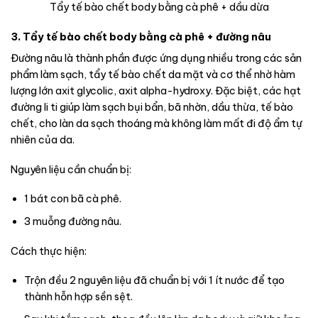
Tẩy tế bào chết body bằng cà phê + dầu dừa
3. Tẩy tế bào chết body bằng cà phê + đường nâu
Đường nâu là thành phần được ứng dụng nhiều trong các sản
phẩm làm sạch, tẩy tế bào chết da mặt và cơ thể nhờ hàm
lượng lớn axit glycolic, axit alpha-hydroxy. Đặc biệt, các hạt
đường li ti giúp làm sạch bụi bẩn, bã nhờn, dầu thừa, tế bào
chết, cho làn da sạch thoáng mà không làm mất đi độ ẩm tự
nhiên của da.
Nguyên liệu cần chuẩn bị:
1 bát con bã cà phê.
3 muỗng đường nâu.
Cách thực hiện:
Trộn đều 2 nguyên liệu đã chuẩn bị với 1 ít nước để tạo
thành hỗn hợp sền sệt.