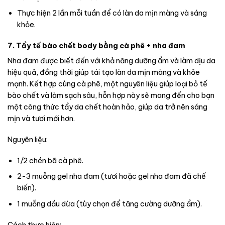
Thực hiện 2 lần mỗi tuần để có làn da mịn màng và sáng
khỏe.
7. Tẩy tế bào chết body bằng cà phê + nha đam
Nha đam được biết đến với khả năng dưỡng ẩm và làm dịu da
hiệu quả, đồng thời giúp tái tạo làn da mịn màng và khỏe
mạnh. Kết hợp cùng cà phê, một nguyên liệu giúp loại bỏ tế
bào chết và làm sạch sâu, hỗn hợp này sẽ mang đến cho bạn
một công thức tẩy da chết hoàn hảo, giúp da trở nên sáng
mịn và tươi mới hơn.
Nguyên liệu:
1/2 chén bã cà phê.
2-3 muỗng gel nha đam (tươi hoặc gel nha đam đã chế
biến).
1 muỗng dầu dừa (tùy chọn để tăng cường dưỡng ẩm).
Cách thực hiện: