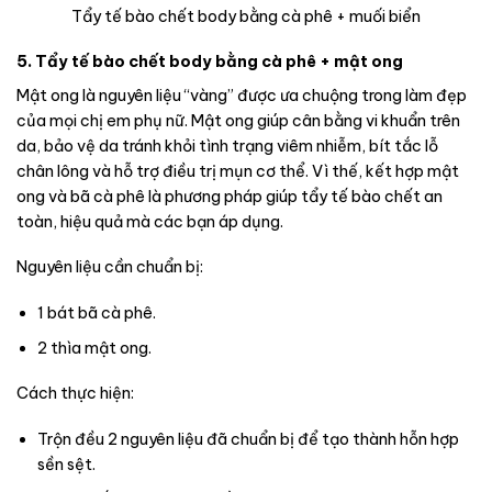
Tẩy tế bào chết body bằng cà phê + muối biển
5. Tẩy tế bào chết body bằng cà phê + mật ong
Mật ong là nguyên liệu “vàng” được ưa chuộng trong làm đẹp
của mọi chị em phụ nữ. Mật ong giúp cân bằng vi khuẩn trên
da, bảo vệ da tránh khỏi tình trạng viêm nhiễm, bít tắc lỗ
chân lông và hỗ trợ điều trị mụn cơ thể. Vì thế, kết hợp mật
ong và bã cà phê là phương pháp giúp tẩy tế bào chết an
toàn, hiệu quả mà các bạn áp dụng.
Nguyên liệu cần chuẩn bị:
1 bát bã cà phê.
2 thìa mật ong.
Cách thực hiện:
Trộn đều 2 nguyên liệu đã chuẩn bị để tạo thành hỗn hợp
sền sệt.