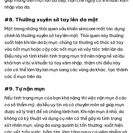
giúp mang đến một làn da đẹp, hạn chế nguy cơ vi khuẩn xâm
nhập vào da.
#8. Thường xuyên sờ tay lên da mặt
Một trong những thói quen xấu khiến skincare mất tác dụng
chính là thường xuyên sờ tay lên mặt. Thói quen này thường
xuất hiện khi làn da bị mụn, chúng ta thường vô thức sờ tay
vào nốt mụn hoặc cậy các nốt mụn và vảy tróc trên làn da.
Điều này vô tình khiến tình trạng mụn trở nên nặng nề và lâu
khỏi hơn vì bị vi khuẩn từ tay xâm nhập, thậm chí điều này
còn có thể làm lây lan mụn sang các vùng da khác, tạo thành
các ổ mụn trên da.
#9. Tự nặn mụn
Nếu tình trạng mụn của bạn khá nặng thì việc nặn mụn ở các
cơ sở thẩm mỹ, da liễu uy tín và có chuyên môn sẽ giúp mụn
được xử lý triệt để và chóng lành hơn. Khi nặn mụn ở nhà, do
không có kỹ thuật và dụng cụ nên có thể gây ra tình trạng
sót nhân mụn, vùng da xung quanh bị tổn thương, xuất hiện
các vết trầy xước, bầm tím, làm tăng nguy cơ viêm nhiễm và