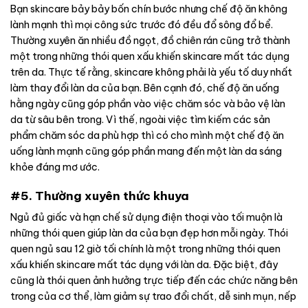
Bạn skincare bảy bảy bốn chín bước nhưng chế độ ăn không
lành mạnh thì mọi công sức trước đó đều đổ sông đổ bể.
Thường xuyên ăn nhiều đồ ngọt, đồ chiên rán cũng trở thành
một trong những thói quen xấu khiến skincare mất tác dụng
trên da. Thực tế rằng, skincare không phải là yếu tố duy nhất
làm thay đổi làn da của bạn. Bên cạnh đó, chế độ ăn uống
hằng ngày cũng góp phần vào việc chăm sóc và bảo vệ làn
da từ sâu bên trong. Vì thế, ngoài việc tìm kiếm các sản
phẩm chăm sóc da phù hợp thì có cho mình một chế độ ăn
uống lành mạnh cũng góp phần mang đến một làn da sáng
khỏe đáng mơ ước.
#5. Thường xuyên thức khuya
Ngủ đủ giấc và hạn chế sử dụng điện thoại vào tối muộn là
những thói quen giúp làn da của bạn đẹp hơn mỗi ngày. Thói
quen ngủ sau 12 giờ tối chính là một trong những thói quen
xấu khiến skincare mất tác dụng với làn da. Đặc biệt, đây
cũng là thói quen ảnh hưởng trực tiếp đến các chức năng bên
trong của cơ thể, làm giảm sự trao đổi chất, dễ sinh mụn, nếp