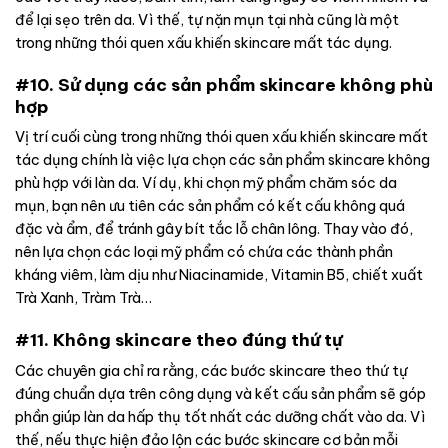
để lại sẹo trên da. Vì thế, tự nặn mụn tại nhà cũng là một
trong những thói quen xấu khiến skincare mất tác dụng.
#10. Sử dụng các sản phẩm skincare không phù
hợp
Vị trí cuối cùng trong những thói quen xấu khiến skincare mất
tác dụng chính là việc lựa chọn các sản phẩm skincare không
phù hợp với làn da. Ví dụ, khi chọn mỹ phẩm chăm sóc da
mụn, bạn nên ưu tiên các sản phẩm có kết cấu không quá
đặc và ẩm, để tránh gây bít tắc lỗ chân lông. Thay vào đó,
nên lựa chọn các loại mỹ phẩm có chứa các thành phần
kháng viêm, làm dịu như Niacinamide, Vitamin B5, chiết xuất
Trà Xanh, Tràm Trà…
#11. Không skincare theo đúng thứ tự
Các chuyên gia chỉ ra rằng, các bước skincare theo thứ tự
đúng chuẩn dựa trên công dụng và kết cấu sản phẩm sẽ góp
phần giúp làn da hấp thụ tốt nhất các dưỡng chất vào da. Vì
thế, nếu thực hiện đảo lộn các bước skincare cơ bản mỗi