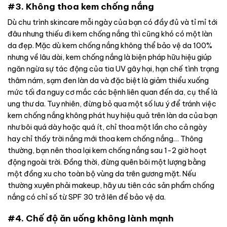
#3. Không thoa kem chống nắng
Dù chu trình skincare mỗi ngày của bạn có đầy đủ và tỉ mỉ tới
đâu nhưng thiếu đi kem chống nắng thì cũng khó có một làn
da đẹp. Mặc dù kem chống nắng không thể bảo vệ da 100%
nhưng về lâu dài, kem chống nắng là biện pháp hữu hiệu giúp
ngăn ngừa sự tác động của tia UV gây hại, hạn chế tình trạng
thâm nám, sạm đen làn da và đặc biệt là giảm thiểu xuống
mức tối đa nguy cơ mắc các bệnh liên quan đến da, cụ thể là
ung thư da.
Tuy nhiên, đừng bỏ qua một số lưu ý để tránh việc
kem chống nắng không phát huy hiệu quả trên làn da của bạn
như bôi quá dày hoặc quá ít, chỉ thoa một lần cho cả ngày
hay chỉ thấy trời nắng mới thoa kem chống nắng… Thông
thường, bạn nên thoa lại kem chống nắng sau 1-2 giờ hoạt
động ngoài trời. Đồng thời, đừng quên bôi một lượng bằng
một đồng xu cho toàn bộ vùng da trên gương mặt. Nếu
thường xuyên phải makeup, hãy ưu tiên các sản phẩm chống
nắng có chỉ số từ SPF 30 trở lên để bảo vệ da.
#4. Chế độ ăn uống không lành mạnh