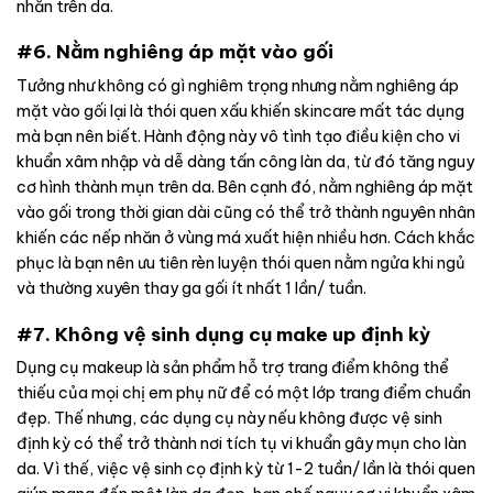
nhăn trên da.
#6. Nằm nghiêng áp mặt vào gối
Tưởng như không có gì nghiêm trọng nhưng nằm nghiêng áp
mặt vào gối lại là thói quen xấu khiến skincare mất tác dụng
mà bạn nên biết. Hành động này vô tình tạo điều kiện cho vi
khuẩn xâm nhập và dễ dàng tấn công làn da, từ đó tăng nguy
cơ hình thành mụn trên da. Bên cạnh đó, nằm nghiêng áp mặt
vào gối trong thời gian dài cũng có thể trở thành nguyên nhân
khiến các nếp nhăn ở vùng má xuất hiện nhiều hơn. Cách khắc
phục là bạn nên ưu tiên rèn luyện thói quen nằm ngửa khi ngủ
và thường xuyên thay ga gối ít nhất 1 lần/ tuần.
#7. Không vệ sinh dụng cụ make up định kỳ
Dụng cụ makeup là sản phẩm hỗ trợ trang điểm không thể
thiếu của mọi chị em phụ nữ để có một lớp trang điểm chuẩn
đẹp. Thế nhưng, các dụng cụ này nếu không được vệ sinh
định kỳ có thể trở thành nơi tích tụ vi khuẩn gây mụn cho làn
da. Vì thế, việc vệ sinh cọ định kỳ từ 1-2 tuần/ lần là thói quen