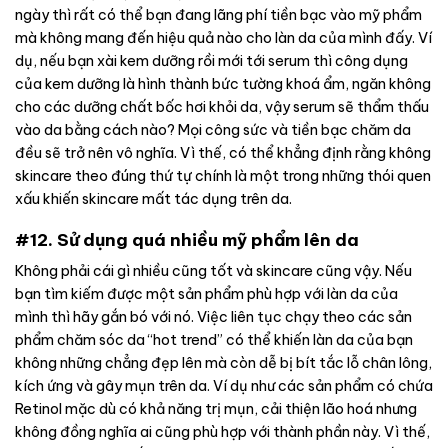
ngày thì rất có thể bạn đang lãng phí tiền bạc vào mỹ phẩm
mà không mang đến hiệu quả nào cho làn da của mình đấy.
Ví
dụ, nếu bạn xài kem dưỡng rồi mới tới serum thì công dụng
của kem dưỡng là hình thành bức tường khoá ẩm, ngăn không
cho các dưỡng chất bốc hơi khỏi da, vậy serum sẽ thẩm thấu
vào da bằng cách nào? Mọi công sức và tiền bạc chăm da
đều sẽ trở nên vô nghĩa. Vì thế, có thể khẳng định rằng không
skincare theo đúng thứ tự chính là một trong những thói quen
xấu khiến skincare mất tác dụng trên da.
#12. Sử dụng quá nhiều mỹ phẩm lên da
Không phải cái gì nhiều cũng tốt và skincare cũng vậy. Nếu
bạn tìm kiếm được một sản phẩm phù hợp với làn da của
mình thì hãy gắn bó với nó. Việc liên tục chạy theo các sản
phẩm chăm sóc da “hot trend” có thể khiến làn da của bạn
không những chẳng đẹp lên mà còn dễ bị bít tắc lỗ chân lông,
kích ứng và gây mụn trên da. Ví dụ như các sản phẩm có chứa
Retinol mặc dù có khả năng trị mụn, cải thiện lão hoá nhưng
không đồng nghĩa ai cũng phù hợp với thành phần này. Vì thế,