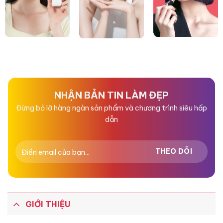
NHẬN BẢN TIN LÀM ĐẸP
Đừng bỏ lỡ hàng ngàn sản phẩm và chương trình siêu hấp
dẫn
GIỚI THIỆU