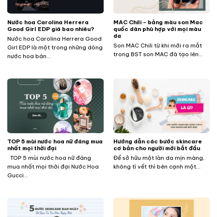
Nước hoa Carolina Herrera
MAC Chili – bảng màu son Mac
Good Girl EDP giá bao nhiêu?
quốc dân phù hợp với mọi màu
da
Nước hoa Carolina Herrera Good
Son MAC Chili từ khi mới ra mắt
Girl EDP là một trong những dòng
trong BST son MAC đã tạo lên...
nước hoa bán...
TOP 5 mùi nước hoa nữ đáng mua
Hướng dẫn các bước skincare
nhất mọi thời đại
cơ bản cho người mới bắt đầu
TOP 5 mùi nước hoa nữ đáng
Để sở hữu một làn da mịn màng,
mua nhất mọi thời đại Nước Hoa
không tì vết thì bên cạnh một...
Gucci...