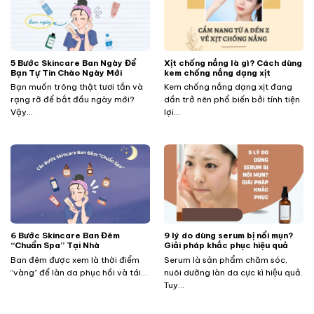
5 Bước Skincare Ban Ngày Để
Xịt chống nắng là gì? Cách dùng
Bạn Tự Tin Chào Ngày Mới
kem chống nắng dạng xịt
Bạn muốn trông thật tươi tắn và
Kem chống nắng dạng xịt đang
rạng rỡ để bắt đầu ngày mới?
dần trở nên phổ biến bởi tính tiện
Vậy...
lợi...
​​​​​​6 Bước Skincare Ban Đêm
9 lý do dùng serum bị nổi mụn?
“Chuẩn Spa” Tại Nhà
Giải pháp khắc phục hiệu quả
Ban đêm được xem là thời điểm
Serum là sản phẩm chăm sóc,
“vàng” để làn da phục hồi và tái...
nuôi dưỡng làn da cực kì hiệu quả.
Tuy...