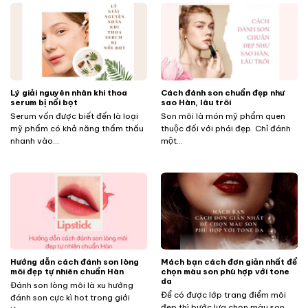
Lý giải nguyên nhân khi thoa
Cách đánh son chuẩn đẹp như
serum bị nổi bọt
sao Hàn, lâu trôi
Serum vốn được biết đến là loại
Son môi là món mỹ phẩm quen
mỹ phẩm có khả năng thẩm thấu
thuộc đối với phái đẹp. Chỉ đánh
nhanh vào...
một...
Hướng dẫn cách đánh son lòng
Mách bạn cách đơn giản nhất để
môi đẹp tự nhiên chuẩn Hàn
chọn màu son phù hợp với tone
da
Đánh son lòng môi là xu hướng
Để có được lớp trang điểm môi
đánh son cực kì hot trong giới
đẹp thì bước lựa chọn màu son