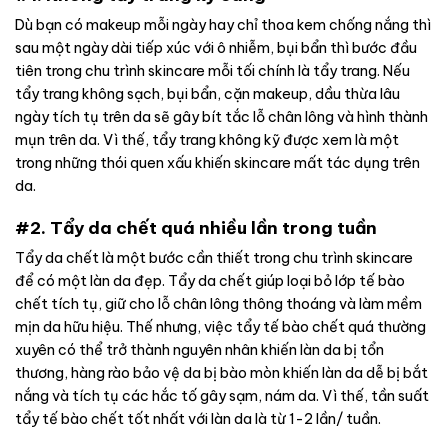
Dù bạn có makeup mỗi ngày hay chỉ thoa kem chống nắng thì
sau một ngày dài tiếp xúc với ô nhiễm, bụi bẩn thì bước đầu
tiên trong chu trình skincare mỗi tối chính là tẩy trang. Nếu
tẩy trang không sạch, bụi bẩn, cặn makeup, dầu thừa lâu
ngày tích tụ trên da sẽ gây bít tắc lỗ chân lông và hình thành
mụn trên da. Vì thế, tẩy trang không kỹ được xem là một
trong những thói quen xấu khiến skincare mất tác dụng trên
da.
#2. Tẩy da chết quá nhiều lần trong tuần
Tẩy da chết là một bước cần thiết trong chu trình skincare
để có một làn da đẹp. Tẩy da chết giúp loại bỏ lớp tế bào
chết tích tụ, giữ cho lỗ chân lông thông thoáng và làm mềm
mịn da hữu hiệu. Thế nhưng, việc tẩy tế bào chết quá thường
xuyên có thể trở thành nguyên nhân khiến làn da bị tổn
thương, hàng rào bảo vệ da bị bào mòn khiến làn da dễ bị bắt
nắng và tích tụ các hắc tố gây sạm, nám da. Vì thế, tần suất
tẩy tế bào chết tốt nhất với làn da là từ 1-2 lần/ tuần.