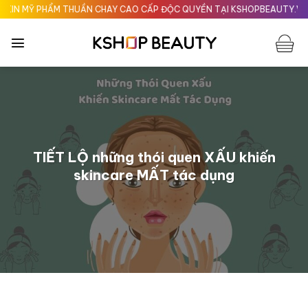
Chuyển
PHẨM THUẦN CHAY CAO CẤP ĐỘC QUYỀN TẠI KSHOPBEAUTY.VN
Giao 
đến
nội
dung
TIẾT LỘ những thói quen XẤU khiến
skincare MẤT tác dụng