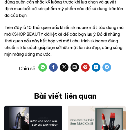
đừng quên cân nhắc kỹ lưỡng trước khi lựa chọn và quyết
định mua bất cứ sản phẩm mỹ phẩm nào để sử dụng trên làn
da của bạn.
Trên đây là 10 thói quen xấu khiến skincare mất tác dụng mà
mà KSHOP BEAUTY đã liệt kê để các bạn lưu ý. Bỏ đi những
thói quen xấu này kết hợp với một chu trình skincare đúng
chuẩn sẽ là cách giúp bạn sở hữu một làn da đẹp, căng sáng,
mịn màng đáng mơ ước.
Bài viết liên quan