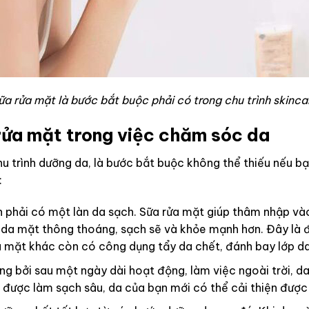
ữa rửa mặt là bước bắt buộc phải có trong chu trình skinca
rửa mặt trong việc chăm sóc da
hu trình dưỡng da, là bước bắt buộc không thể thiếu nếu 
:
 phải có một làn da sạch. Sữa rửa mặt giúp thâm nhập vào 
o da mặt thông thoáng, sạch sẽ và khỏe mạnh hơn. Đây là
ửa mặt khác còn có công dụng tẩy da chết, đánh bay lớp 
ng bởi sau một ngày dài hoạt động, làm việc ngoài trời, da
khi được làm sạch sâu, da của bạn mới có thể cải thiện được 