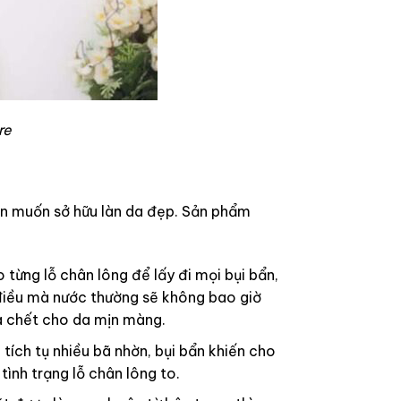
re
bạn muốn sở hữu làn da đẹp. Sản phẩm
từng lỗ chân lông để lấy đi mọi bụi bẩn,
 điều mà nước thường sẽ không bao giờ
da chết cho da mịn màng.
 tích tụ nhiều bã nhờn, bụi bẩn khiến cho
tình trạng lỗ chân lông to.