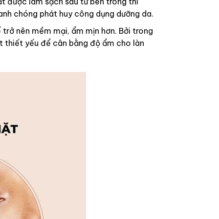
t được làm sạch sâu từ bên trong thì
anh chóng phát huy công dụng dưỡng da.
 trở nên mềm mại, ẩm mịn hơn. Bởi trong
t thiết yếu để cân bằng độ ẩm cho làn