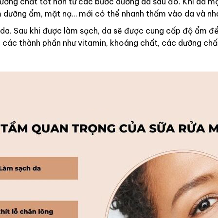
ưỡng chất tốt hơn từ các bước dưỡng da sau đó. Khi da mặ
m dưỡng ẩm, mặt nạ… mới có thể nhanh thấm vào da và nh
da. Sau khi được làm sạch, da sẽ được cung cấp độ ẩm để
 các thành phần như vitamin, khoáng chất, các dưỡng chấ