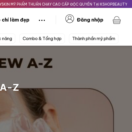
 THUẦN CHAY CAO CẤP ĐỘC QUYỀN TẠI KSHOPBEAUTY.VN
Giao nhanh
 chí làm đẹp
Đăng nhập
c năng
Combo & Tổng hợp
Thành phần mỹ phẩm
ừ A-Z