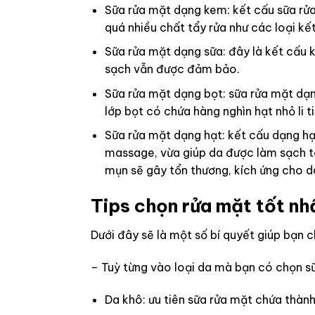
Sữa rửa mặt dạng kem: kết cấu sữa rử
quá nhiều chất tẩy rửa như các loại kết
Sữa rửa mặt dạng sữa: đây là kết cấu 
sạch vẫn được đảm bảo.
Sữa rửa mặt dạng bọt: sữa rửa mặt dạn
lớp bọt có chứa hàng nghìn hạt nhỏ li 
Sữa rửa mặt dạng hạt: kết cấu dạng h
massage, vừa giúp da được làm sạch tố
mụn sẽ gây tổn thương, kích ứng cho d
Tips chọn rửa mặt tốt nhấ
Dưới đây sẽ là một số bí quyết giúp bạn 
– Tuỳ từng vào loại da mà bạn có chọn sữ
Da khô: ưu tiên sữa rửa mặt chứa thà