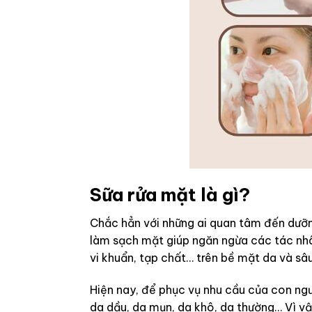
Sữa rửa mặt là gì?
Chắc hẳn với những ai quan tâm đến dưỡn
làm sạch mặt giúp ngăn ngừa các tác nhân
vi khuẩn, tạp chất… trên bề mặt da và sâ
Hiện nay, để phục vụ nhu cầu của con ngư
da dầu, da mụn, da khô, da thường… Vì vậ