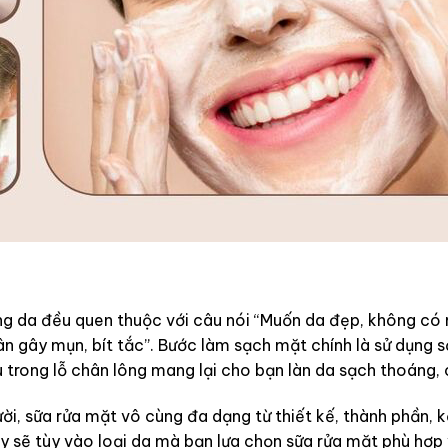
g da đều quen thuộc với câu nói “Muốn da đẹp, không có 
 gây mụn, bít tắc”. Bước làm sạch mặt chính là sử dụng sả
u trong lỗ chân lông mang lại cho bạn làn da sạch thoáng,
ời, sữa rửa mặt vô cùng đa dạng từ thiết kế, thành phần, 
y sẽ tùy vào loại da mà bạn lựa chọn sữa rửa mặt phù hợp 