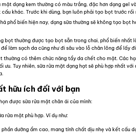
a mặt dạng kem thường có màu trắng, đặc hơn dạng gel v
 cấu khác. Trước khi dùng, bạn luôn phải tạo bọt trước rồi
khá phổ biến hiện nay, dạng sữa thường sẽ không tạo bọt h
g bọt thường được tạo bọt sẵn trong chai, phổ biến nhất l
ti để làm sạch da cũng như đi sâu vào lỗ chân lông để lấy đ
ạt thường có thêm chức năng tẩy da chết cho mặt. Các hạt
i ưu. Tuy nhiên, sữa rửa mặt dạng hạt sẽ phù hợp nhất với
a.
t hữu ích đối với bạn
chọn được sữa rửa mặt chân ái của mình:
a rửa mặt phù hợp. Ví dụ như:
nh phần dưỡng ẩm cao, mang tính chất dịu nhẹ và kết cấu 