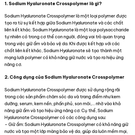
1. Sodium Hyaluronate Crosspolymer là gì?
Sodium Hyaluronate Crosspolymer là một loại polymer được
tạo ra từ sự kết hợp giữa Sodium Hyaluronate và các chất
liên kết khác. Sodium Hyaluronate là một loại polysaccharide
tự nhiên có trong cơ thể con người, đóng vai trò quan trọng
trong việc giữ ẩm và bảo vệ da. Khi được kết hợp với các
chất liên kết khác, Sodium Hyaluronate sẽ tạo thành một
mạng lưới polymer có khả năng giữ nước và tạo ra hiệu ứng
nâng cơ.
2. Công dụng của Sodium Hyaluronate Crosspolymer
Sodium Hyaluronate Crosspolymer được sử dụng rộng rãi
trong các sản phẩm chăm sóc da và trang điểm như kem
dưỡng, serum, kem nền, phấn phủ, son môi,… nhờ vào khả
năng giữ ẩm và tạo hiệu ứng nâng cơ. Cụ thể, Sodium
Hyaluronate Crosspolymer có các công dụng sau:
– Giữ ẩm: Sodium Hyaluronate Crosspolymer có khả năng giữ
nước và tạo một lớp màng bảo vệ da, giúp da luôn mềm mại,