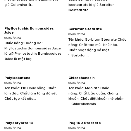
gì? Calamine là...
Isostearate là gì? Sorbitan
Isostearate...
Phyllostachis Bambusoides
Sorbitan Stearate
Juice
05/02/2024
05/02/2024
Tên khác: Sorbitan Stearate Chức
Chức năng: Dưỡng da 1.
năng: Chất tạo mùi, Nhũ hóa,
Phyllostachis Bambusoides Juice
Chất hoạt động bề mặt
là gì? Phyllostachis Bambusoides
1. Sorbitan...
Juice là một loại...
Polyisobutene
Chlorphenesin
05/02/2024
05/02/2024
Tên khác: PIB Chức năng: Chất
Tên khác: Maolate Chức
làm đặc, Chất làm tăng độ sệt,
năng: Chất bảo quản, Kháng
Chất tạo kết cấu...
khuẩn, Chất diệt khuẩn mỹ phẩm
1. Chlorphenesin...
Polyacrylate 13
Peg 100 Stearate
05/02/2024
05/02/2024