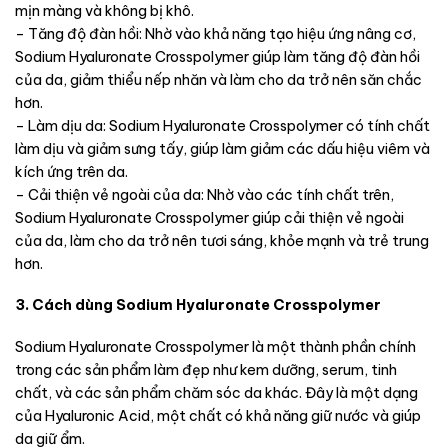
mịn màng và không bị khô.
– Tăng độ đàn hồi: Nhờ vào khả năng tạo hiệu ứng nâng cơ,
Sodium Hyaluronate Crosspolymer giúp làm tăng độ đàn hồi
của da, giảm thiểu nếp nhăn và làm cho da trở nên săn chắc
hơn.
– Làm dịu da: Sodium Hyaluronate Crosspolymer có tính chất
làm dịu và giảm sưng tấy, giúp làm giảm các dấu hiệu viêm và
kích ứng trên da.
– Cải thiện vẻ ngoài của da: Nhờ vào các tính chất trên,
Sodium Hyaluronate Crosspolymer giúp cải thiện vẻ ngoài
của da, làm cho da trở nên tươi sáng, khỏe mạnh và trẻ trung
hơn.
3. Cách dùng Sodium Hyaluronate Crosspolymer
Sodium Hyaluronate Crosspolymer là một thành phần chính
trong các sản phẩm làm đẹp như kem dưỡng, serum, tinh
chất, và các sản phẩm chăm sóc da khác. Đây là một dạng
của Hyaluronic Acid, một chất có khả năng giữ nước và giúp
da giữ ẩm.