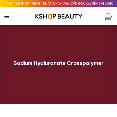
Chuyển
RETTYSKIN MỸ PHẨM THUẦN CHAY CAO CẤP ĐỘC QUYỀN TẠI KSHOPBEA
đến
nội
dung
Sodium Hyaluronate Crosspolymer