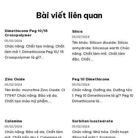
Bài viết liên quan
Dimethicone Peg 10/15
Silica
Crosspolymer
05/02/2024
05/02/2024
Tên khác: Silicon dioxide; Silicic
Chức năng: Chất tạo màng, Chất
anhydride; Siliceous earth Chức
làm mờ 1. Dimethicone Peg 10/ 15
năng: Chất làm mờ, Chất làm
Crosspolymer là gì?...
đặc, Chất...
Zinc Oxide
Peg 10 Dimethicone
05/02/2024
05/02/2024
Tên khác: microfine Zinc Oxide; CI
Chức năng: Dưỡng da, Dưỡng tóc
77947 Chức năng: Bảo vệ da,
1. Peg 10 Dimethicone là gì? Peg 10
Chất tạo màu mỹ phẩm,...
Dimethicone là...
Calamine
Sorbitan Isostearate
05/02/2024
05/02/2024
Chức năng: Bảo vệ da, Chất làm
Chức năng: Nhũ hóa, Chất hoạt
mờ, Chất hấp thụ 1. Calamine là
động bề mặt 1. Sorbitan