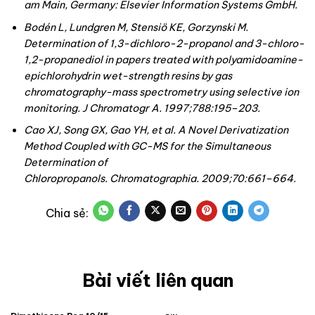
am Main, Germany: Elsevier Information Systems GmbH.
Bodén L, Lundgren M, Stensiö KE, Gorzynski M.
Determination of 1,3-dichloro-2-propanol and 3-chloro-
1,2-
propanediol
in papers treated with polyamidoamine-
epichlorohydrin wet-strength resins by gas
chromatography-mass spectrometry using selective ion
monitoring.
J Chromatogr A.
1997;
788
:195–203.
Cao XJ, Song GX, Gao YH, et al. A Novel Derivatization
Method Coupled with GC-MS for the Simultaneous
Determination of
Chloropropanols.
Chromatographia.
2009;
70
:661–664.
Bài viết liên quan