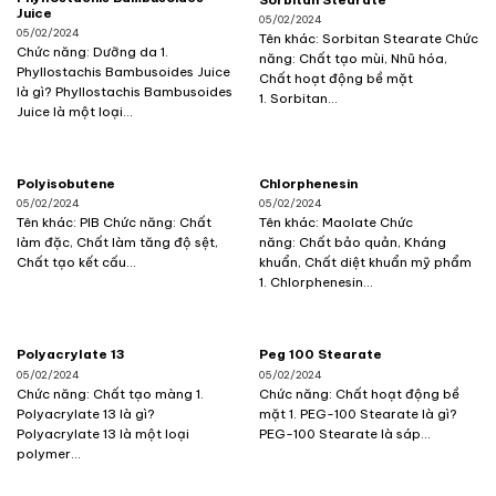
Juice
05/02/2024
05/02/2024
Tên khác: Sorbitan Stearate Chức
Chức năng: Dưỡng da 1.
năng: Chất tạo mùi, Nhũ hóa,
Phyllostachis Bambusoides Juice
Chất hoạt động bề mặt
là gì? Phyllostachis Bambusoides
1. Sorbitan...
Juice là một loại...
Polyisobutene
Chlorphenesin
05/02/2024
05/02/2024
Tên khác: PIB Chức năng: Chất
Tên khác: Maolate Chức
làm đặc, Chất làm tăng độ sệt,
năng: Chất bảo quản, Kháng
Chất tạo kết cấu...
khuẩn, Chất diệt khuẩn mỹ phẩm
1. Chlorphenesin...
Polyacrylate 13
Peg 100 Stearate
05/02/2024
05/02/2024
Chức năng: Chất tạo màng 1.
Chức năng: Chất hoạt động bề
Polyacrylate 13 là gì?
mặt 1. PEG-100 Stearate là gì?
Polyacrylate 13 là một loại
PEG-100 Stearate là sáp...
polymer...