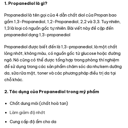
1. Propanediol là gì?
Propanediol là tên gọi của 4 dẫn chất diol của Propan bao
gồm 1,3-Propanediol, 1,2-Propanediol, 2,2 và 3,3. Tuy nhiên,
1,3 là loại có nguồn gốc tự nhiên. Bài viết này đề cập đến
propanediol dạng 1,3-propanediol
Propanediol được biết đến là 1,3-propanediol, là một chất
lỏng nhớt, không màu, có nguồn gốc từ glucose hoặc đường
ngô. Nó cũng có thể được tổng hợp trong phòng thí nghiệm
để sử dụng trong các sản phẩm chăm sóc da như kem dưỡng
da, sữa rửa mặt, toner và các phương pháp điều trị da tại
chỗ khác.
2. Tác dụng của Propanediol trong mỹ phẩm
Chất dung môi (chất hoà tan)
Làm giảm độ nhớt
Cung cấp độ ẩm cho da