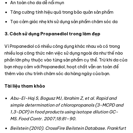
An toàn cho da dễ nổi mụn
Tăng cường tính hiệu quả trong bảo quản sản phẩm
Tạo cảm giác nhẹ khi sử dụng sản phẩm chăm sóc da
3. Cách sử dụng Propanediol trong làm đẹp
Vì Propanediol có nhiều công dụng khác nhau và có trong
nhiều loại công thức nên việc sử dụng ngoài da như thế nào
phần lớn phụ thuộc vào từng sản phẩm cụ thể. Trừ khi da của
bạn nhạy cảm với Propanediol, hoạt chất vẫn an toàn để
thêm vào chu trình chăm sóc da hàng ngày của bạn.
Tài liệu tham khảo
Abu-El-Haj S, Bogusz MJ, Ibrahim Z, et al. Rapid and
simple determination of chloropropanols (3-MCPD and
1,3-DCP) in food products using isotope dilution GC-
MS.
Food Contr.
2007;
18
:81–90.
Beilstein (2010). CrossFire Beilstein Database. Frankfurt