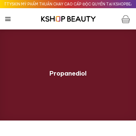
Chuyển
TYSKIN MỸ PHẨM THUẦN CHAY CAO CẤP ĐỘC QUYỀN TẠI KSHOPBEAUTY.
đến
nội
dung
Propanediol