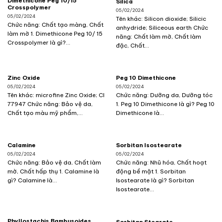
Dimethicone Peg 10/15
Silica
Crosspolymer
05/02/2024
05/02/2024
Tên khác: Silicon dioxide; Silicic
Chức năng: Chất tạo màng, Chất
anhydride; Siliceous earth Chức
làm mờ 1. Dimethicone Peg 10/ 15
năng: Chất làm mờ, Chất làm
Crosspolymer là gì?...
đặc, Chất...
Zinc Oxide
Peg 10 Dimethicone
05/02/2024
05/02/2024
Tên khác: microfine Zinc Oxide; CI
Chức năng: Dưỡng da, Dưỡng tóc
77947 Chức năng: Bảo vệ da,
1. Peg 10 Dimethicone là gì? Peg 10
Chất tạo màu mỹ phẩm,...
Dimethicone là...
Calamine
Sorbitan Isostearate
05/02/2024
05/02/2024
Chức năng: Bảo vệ da, Chất làm
Chức năng: Nhũ hóa, Chất hoạt
mờ, Chất hấp thụ 1. Calamine là
động bề mặt 1. Sorbitan
gì? Calamine là...
Isostearate là gì? Sorbitan
Isostearate...
Phyllostachis Bambusoides
Sorbitan Stearate