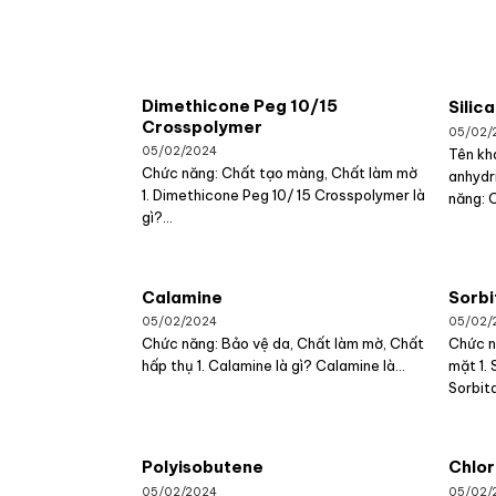
Dimethicone Peg 10/15
Silica
Crosspolymer
05/02/
05/02/2024
Tên khá
Chức năng: Chất tạo màng, Chất làm mờ
anhydr
1. Dimethicone Peg 10/ 15 Crosspolymer là
năng: 
gì?...
Calamine
Sorbi
05/02/2024
05/02/
Chức năng: Bảo vệ da, Chất làm mờ, Chất
Chức n
hấp thụ 1. Calamine là gì? Calamine là...
mặt 1. 
Sorbita
Polyisobutene
Chlor
05/02/2024
05/02/