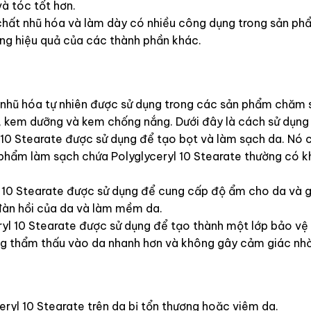
à tóc tốt hơn.
t chất nhũ hóa và làm dày có nhiều công dụng trong sản p
ờng hiệu quả của các thành phần khác.
ất nhũ hóa tự nhiên được sử dụng trong các sản phẩm chăm 
 kem dưỡng và kem chống nắng. Dưới đây là cách sử dụng P
10 Stearate được sử dụng để tạo bọt và làm sạch da. Nó c
 phẩm làm sạch chứa Polyglyceryl 10 Stearate thường có 
l 10 Stearate được sử dụng để cung cấp độ ẩm cho da và 
 đàn hồi của da và làm mềm da.
l 10 Stearate được sử dụng để tạo thành một lớp bảo vệ t
ng thẩm thấu vào da nhanh hơn và không gây cảm giác nhờ
ryl 10 Stearate trên da bị tổn thương hoặc viêm da.