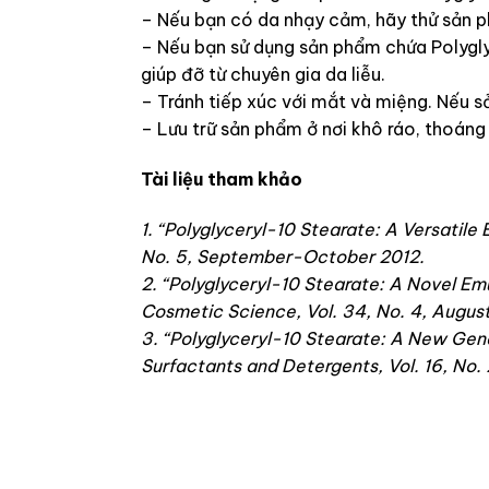
– Nếu bạn có da nhạy cảm, hãy thử sản p
– Nếu bạn sử dụng sản phẩm chứa Polyglyc
giúp đỡ từ chuyên gia da liễu.
– Tránh tiếp xúc với mắt và miệng. Nếu 
– Lưu trữ sản phẩm ở nơi khô ráo, thoáng 
Tài liệu tham khảo
1. “Polyglyceryl-10 Stearate: A Versatile 
No. 5, September-October 2012.
2. “Polyglyceryl-10 Stearate: A Novel Emul
Cosmetic Science, Vol. 34, No. 4, August
3. “Polyglyceryl-10 Stearate: A New Gener
Surfactants and Detergents, Vol. 16, No.