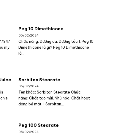
Peg 10 Dimethicone
05/02/2024
 77947
Chức năng: Dưỡng da, Dưỡng tóc 1. Peg 10
àu mỹ
Dimethicone là gì? Peg 10 Dimethicone
là...
Juice
Sorbitan Stearate
05/02/2024
is
Tên khác: Sorbitan Stearate Chức
achis
năng: Chất tạo mùi, Nhũ hóa, Chất hoạt
động bề mặt 1. Sorbitan...
Peg 100 Stearate
05/02/2024