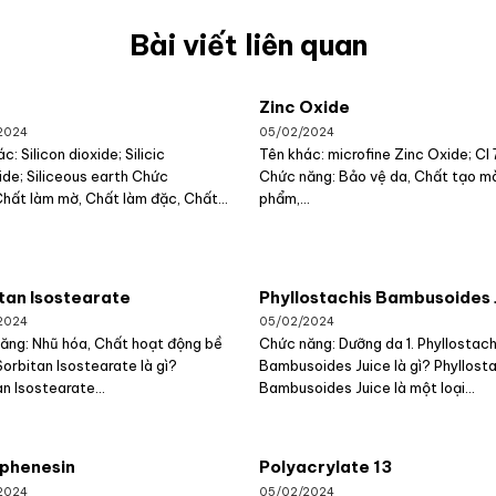
Bài viết liên quan
Zinc Oxide
2024
05/02/2024
c: Silicon dioxide; Silicic
Tên khác: microfine Zinc Oxide; CI
ide; Siliceous earth Chức
Chức năng: Bảo vệ da, Chất tạo m
Chất làm mờ, Chất làm đặc, Chất...
phẩm,...
tan Isostearate
Phyllostachis Bambusoides 
2024
05/02/2024
ăng: Nhũ hóa, Chất hoạt động bề
Chức năng: Dưỡng da 1. Phyllostach
Sorbitan Isostearate là gì?
Bambusoides Juice là gì? Phyllost
n Isostearate...
Bambusoides Juice là một loại...
phenesin
Polyacrylate 13
2024
05/02/2024