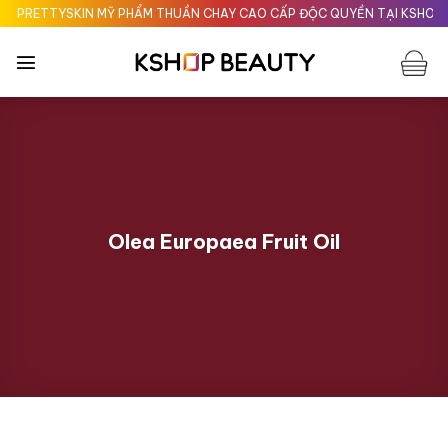
Chuyển
RETTYSKIN MỸ PHẨM THUẦN CHAY CAO CẤP ĐỘC QUYỀN TẠI KSHOPBEA
đến
nội
dung
Olea Europaea Fruit Oil