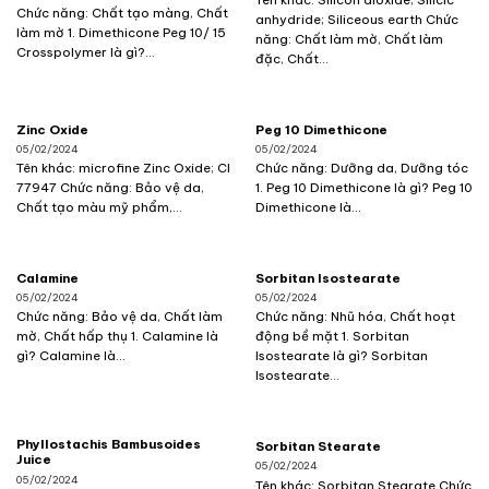
Chức năng: Chất tạo màng, Chất
anhydride; Siliceous earth Chức
làm mờ 1. Dimethicone Peg 10/ 15
năng: Chất làm mờ, Chất làm
Crosspolymer là gì?...
đặc, Chất...
Zinc Oxide
Peg 10 Dimethicone
05/02/2024
05/02/2024
Tên khác: microfine Zinc Oxide; CI
Chức năng: Dưỡng da, Dưỡng tóc
77947 Chức năng: Bảo vệ da,
1. Peg 10 Dimethicone là gì? Peg 10
Chất tạo màu mỹ phẩm,...
Dimethicone là...
Calamine
Sorbitan Isostearate
05/02/2024
05/02/2024
Chức năng: Bảo vệ da, Chất làm
Chức năng: Nhũ hóa, Chất hoạt
mờ, Chất hấp thụ 1. Calamine là
động bề mặt 1. Sorbitan
gì? Calamine là...
Isostearate là gì? Sorbitan
Isostearate...
Phyllostachis Bambusoides
Sorbitan Stearate
Juice
05/02/2024
05/02/2024
Tên khác: Sorbitan Stearate Chức