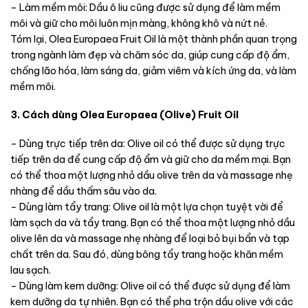
– Làm mềm môi: Dầu ô liu cũng được sử dụng để làm mềm
môi và giữ cho môi luôn mịn màng, không khô và nứt nẻ.
Tóm lại, Olea Europaea Fruit Oil là một thành phần quan trọng
trong ngành làm đẹp và chăm sóc da, giúp cung cấp độ ẩm,
chống lão hóa, làm sáng da, giảm viêm và kích ứng da, và làm
mềm môi.
3. Cách dùng Olea Europaea (Olive) Fruit Oil
– Dùng trực tiếp trên da: Olive oil có thể được sử dụng trực
tiếp trên da để cung cấp độ ẩm và giữ cho da mềm mại. Bạn
có thể thoa một lượng nhỏ dầu olive trên da và massage nhẹ
nhàng để dầu thấm sâu vào da.
– Dùng làm tẩy trang: Olive oil là một lựa chọn tuyệt vời để
làm sạch da và tẩy trang. Bạn có thể thoa một lượng nhỏ dầu
olive lên da và massage nhẹ nhàng để loại bỏ bụi bẩn và tạp
chất trên da. Sau đó, dùng bông tẩy trang hoặc khăn mềm
lau sạch.
– Dùng làm kem dưỡng: Olive oil có thể được sử dụng để làm
kem dưỡng da tự nhiên. Bạn có thể pha trộn dầu olive với các