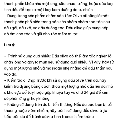
thành phần khác như mật ong, sữa chua, trứng, hoặc các loại
tinh dầu để tạo ra một loại kem dưỡng da tự nhiên.
– Dùng trong sản phẩm chăm sóc tóc: Olive oil cũng là một
thành phần phổ biến trong các sản phẩm chăm sóc tóc như
dầu gội, dầu xả, và dầu dưỡng tóc. Dầu olive giúp cung cấp
độ ẩm cho tóc và giữ cho tóc mềm mượt.
Lưu ý:
– Tránh sử dụng quá nhiều: Dầu olive có thể làm tắc nghẽn lỗ
chân lông và gây ra mụn nếu sử dụng quá nhiều. Vì vậy, hãy sử
dụng một lượng nhỏ và massage nhẹ nhàng để dầu thấm sâu
vào da.
– Kiểm tra dị ứng: Trước khi sử dụng dầu olive trên da, hãy
kiểm tra dị ứng bằng cách thoa một lượng nhỏ dầu lên da nhỏ
ở khu vực cổ tay hoặc gập khuỷu tay và chờ 24 giờ để xem
có phản ứng gì hay không.
– Không sử dụng trên da bị tổn thương: Nếu da của bạn bị tổn
thương hoặc viêm nhiễm, hãy tránh sử dụng dầu olive trực
tiếp trên da để tránh gây ra tình trạng nhiễm trùng.