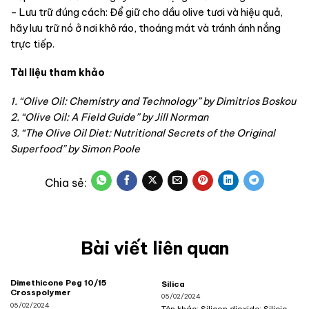
– Lưu trữ đúng cách: Để giữ cho dầu olive tươi và hiệu quả,
hãy lưu trữ nó ở nơi khô ráo, thoáng mát và tránh ánh nắng
trực tiếp.
Tài liệu tham khảo
1. “Olive Oil: Chemistry and Technology” by Dimitrios Boskou
2. “Olive Oil: A Field Guide” by Jill Norman
3. “The Olive Oil Diet: Nutritional Secrets of the Original
Superfood” by Simon Poole
Bài viết liên quan
Dimethicone Peg 10/15
Silica
Crosspolymer
05/02/2024
05/02/2024
Tên khác: Silicon dioxide; Silicic