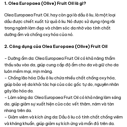
1. Olea Europaea (Olive) Fruit Oil là gì?
Olea Europaea Fruit Oil, hay còn gọi là dầu ô liu, là một loại
dầu được chiết xuất từ quả ô liu. Nó được sử dụng rộng rãi
trong ngành làm đẹp và chăm sóc da nhờ vào tính chất
dưỡng ẩm và chống oxy hóa của nó.
2. Công dụng của Olea Europaea (Olive) Fruit Oil
– Dưỡng ẩm da: Olea Europaea Fruit Oil có khả năng thẩm
thấu sâu vào da, giúp cung cấp độ ẩm cho da và giữ cho da
luôn mềm mại, mịn màng.
– Chống lão hóa: Dầu ô liu chứa nhiều chất chống oxy hóa,
giúp bảo vệ da khỏi tác hại của các gốc tự do, nguyên nhân
gây lão hóa da.
– Làm sáng da: Olea Europaea Fruit Oil có khả năng làm sáng
da, giúp giảm sự xuất hiện của các vết thâm, nám và tàn
nhang trên da.
– Giảm viêm và kích ứng da: Dầu ô liu có tính chất chống viêm
và kháng khuẩn, giúp giảm sự kích ứng và mẩn đỏ trên da.