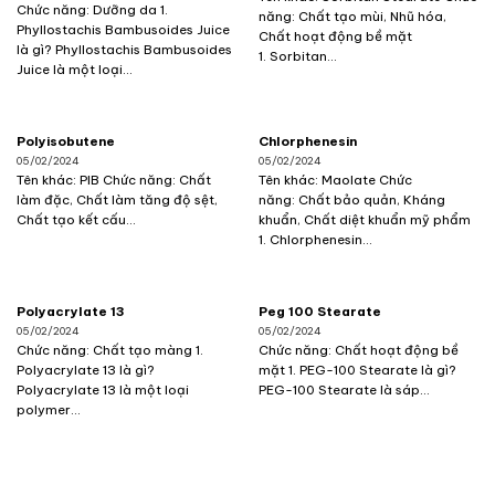
Chức năng: Dưỡng da 1.
năng: Chất tạo mùi, Nhũ hóa,
Phyllostachis Bambusoides Juice
Chất hoạt động bề mặt
là gì? Phyllostachis Bambusoides
1. Sorbitan...
Juice là một loại...
Polyisobutene
Chlorphenesin
05/02/2024
05/02/2024
Tên khác: PIB Chức năng: Chất
Tên khác: Maolate Chức
làm đặc, Chất làm tăng độ sệt,
năng: Chất bảo quản, Kháng
Chất tạo kết cấu...
khuẩn, Chất diệt khuẩn mỹ phẩm
1. Chlorphenesin...
Polyacrylate 13
Peg 100 Stearate
05/02/2024
05/02/2024
Chức năng: Chất tạo màng 1.
Chức năng: Chất hoạt động bề
Polyacrylate 13 là gì?
mặt 1. PEG-100 Stearate là gì?
Polyacrylate 13 là một loại
PEG-100 Stearate là sáp...
polymer...