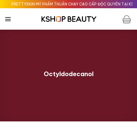
Chuyển
PRETTYSKIN MỸ PHẨM THUẦN CHAY CAO CẤP ĐỘC QUYỀN TẠI KSHOPB
đến
nội
dung
Octyldodecanol