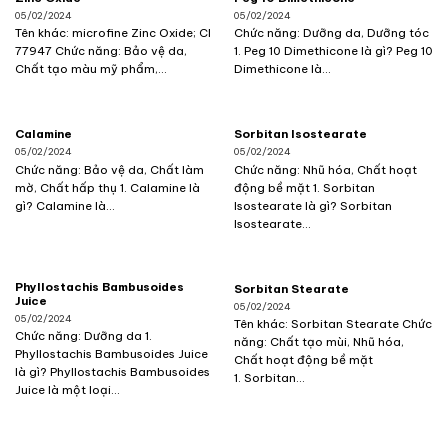
05/02/2024
05/02/2024
Tên khác: microfine Zinc Oxide; CI
Chức năng: Dưỡng da, Dưỡng tóc
77947 Chức năng: Bảo vệ da,
1. Peg 10 Dimethicone là gì? Peg 10
Chất tạo màu mỹ phẩm,...
Dimethicone là...
Calamine
Sorbitan Isostearate
05/02/2024
05/02/2024
Chức năng: Bảo vệ da, Chất làm
Chức năng: Nhũ hóa, Chất hoạt
mờ, Chất hấp thụ 1. Calamine là
động bề mặt 1. Sorbitan
gì? Calamine là...
Isostearate là gì? Sorbitan
Isostearate...
Phyllostachis Bambusoides
Sorbitan Stearate
Juice
05/02/2024
05/02/2024
Tên khác: Sorbitan Stearate Chức
Chức năng: Dưỡng da 1.
năng: Chất tạo mùi, Nhũ hóa,
Phyllostachis Bambusoides Juice
Chất hoạt động bề mặt
là gì? Phyllostachis Bambusoides
1. Sorbitan...
Juice là một loại...