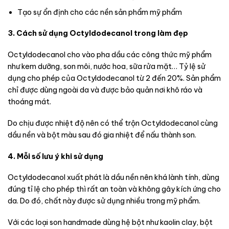
Tạo sự ổn định cho các nền sản phẩm mỹ phẩm
3. Cách sử dụng Octyldodecanol trong làm đẹp
Octyldodecanol cho vào pha dầu các công thức mỹ phẩm
như kem dưỡng, son môi, nước hoa, sữa rửa mặt… Tỷ lệ sử
dụng cho phép của Octyldodecanol từ 2 đến 20%. Sản phẩm
chỉ được dùng ngoài da và được bảo quản nơi khô ráo và
thoáng mát.
Do chịu được nhiệt độ nên có thể trộn Octyldodecanol cùng
dầu nền và bột màu sau đó gia nhiệt để nấu thành son.
4. Mỗi số lưu ý khi sử dụng
Octyldodecanol xuất phát là dầu nền nên khá lành tính, dùng
đúng tỉ lệ cho phép thì rất an toàn và không gây kích ứng cho
da. Do đó, chất này được sử dụng nhiều trong mỹ phẩm.
Với các loại son handmade dùng hệ bột như kaolin clay, bột