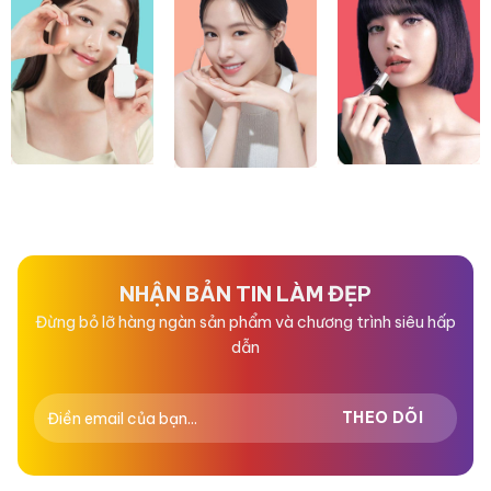
NHẬN BẢN TIN LÀM ĐẸP
Đừng bỏ lỡ hàng ngàn sản phẩm và chương trình siêu hấp
dẫn