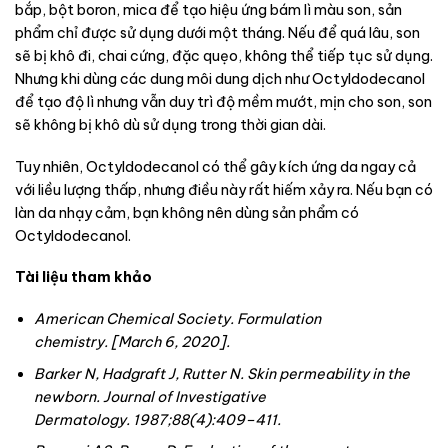
bắp, bột boron, mica để tạo hiệu ứng bám lì màu son, sản
phẩm chỉ được sử dụng dưới một tháng. Nếu để quá lâu, son
sẽ bị khô đi, chai cứng, đặc quẹo, không thể tiếp tục sử dụng.
Nhưng khi dùng các dung môi dung dịch như Octyldodecanol
để tạo độ lì nhưng vẫn duy trì độ mềm mướt, mịn cho son, son
sẽ không bị khô dù sử dụng trong thời gian dài.
Tuy nhiên, Octyldodecanol có thể gây kích ứng da ngay cả
với liều lượng thấp, nhưng điều này rất hiếm xảy ra. Nếu bạn có
làn da nhạy cảm, bạn không nên dùng sản phẩm có
Octyldodecanol.
Tài liệu tham khảo
American Chemical Society.
Formulation
chemistry.
[March 6, 2020].
Barker N, Hadgraft J, Rutter N. Skin permeability in the
newborn.
Journal of Investigative
Dermatology.
1987;
88
(4):409–411.