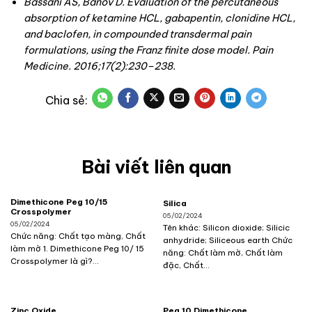
Bassani AS, Banov D. Evaluation of the percutaneous
absorption of ketamine HCL, gabapentin, clonidine HCL,
and baclofen, in compounded transdermal pain
formulations, using the Franz finite dose model.
Pain
Medicine.
2016;
17
(2):230–238.
Bài viết liên quan
Dimethicone Peg 10/15
Silica
Crosspolymer
05/02/2024
05/02/2024
Tên khác: Silicon dioxide; Silicic
Chức năng: Chất tạo màng, Chất
anhydride; Siliceous earth Chức
làm mờ 1. Dimethicone Peg 10/ 15
năng: Chất làm mờ, Chất làm
Crosspolymer là gì?...
đặc, Chất...
Zinc Oxide
Peg 10 Dimethicone