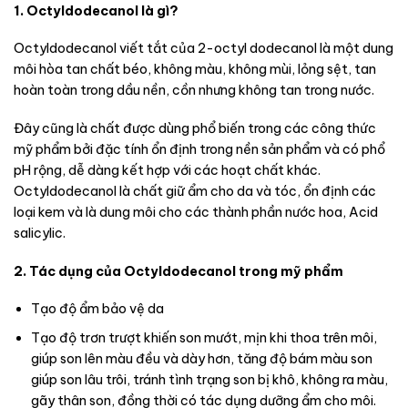
1. Octyldodecanol là gì?
Octyldodecanol viết tắt của 2-octyl dodecanol là một dung
môi hòa tan chất béo, không màu, không mùi, lỏng sệt, tan
hoàn toàn trong dầu nền, cồn nhưng không tan trong nước.
Đây cũng là chất được dùng phổ biến trong các công thức
mỹ phẩm bởi đặc tính ổn định trong nền sản phẩm và có phổ
pH rộng, dễ dàng kết hợp với các hoạt chất khác.
Octyldodecanol là chất giữ ẩm cho da và tóc, ổn định các
loại kem và là dung môi cho các thành phần nước hoa, Acid
salicylic.
2. Tác dụng của Octyldodecanol trong mỹ phẩm
Tạo độ ẩm bảo vệ da
Tạo độ trơn trượt khiến son mướt, mịn khi thoa trên môi,
giúp son lên màu đều và dày hơn, tăng độ bám màu son
giúp son lâu trôi, tránh tình trạng son bị khô, không ra màu,
gãy thân son, đồng thời có tác dụng dưỡng ẩm cho môi.