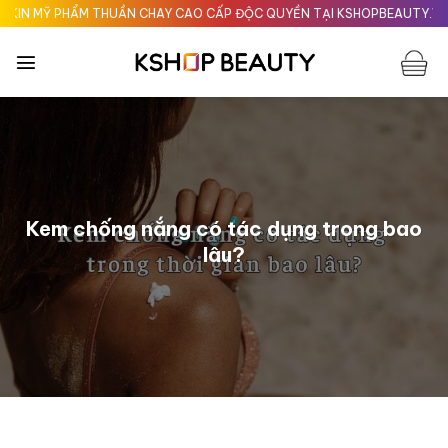
Chuyển
PHẨM THUẦN CHAY CAO CẤP ĐỘC QUYỀN TẠI KSHOPBEAUTY.VN
Giao n
đến
nội
dung
Kem chống nắng có tác dụng trong bao
lâu?