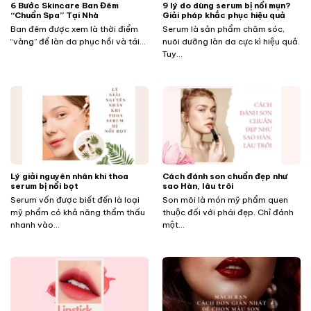
​​​​​​6 Bước Skincare Ban Đêm
9 lý do dùng serum bị nổi mụn?
“Chuẩn Spa” Tại Nhà
Giải pháp khắc phục hiệu quả
Ban đêm được xem là thời điểm
Serum là sản phẩm chăm sóc,
“vàng” để làn da phục hồi và tái...
nuôi dưỡng làn da cực kì hiệu quả.
Tuy...
Lý giải nguyên nhân khi thoa
Cách đánh son chuẩn đẹp như
serum bị nổi bọt
sao Hàn, lâu trôi
Serum vốn được biết đến là loại
Son môi là món mỹ phẩm quen
mỹ phẩm có khả năng thẩm thấu
thuộc đối với phái đẹp. Chỉ đánh
nhanh vào...
một...