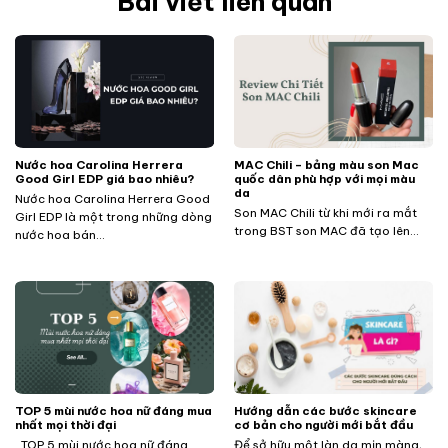
Bài viết liên quan
Nước hoa Carolina Herrera
MAC Chili – bảng màu son Mac
Good Girl EDP giá bao nhiêu?
quốc dân phù hợp với mọi màu
da
Nước hoa Carolina Herrera Good
Son MAC Chili từ khi mới ra mắt
Girl EDP là một trong những dòng
trong BST son MAC đã tạo lên...
nước hoa bán...
TOP 5 mùi nước hoa nữ đáng mua
Hướng dẫn các bước skincare
nhất mọi thời đại
cơ bản cho người mới bắt đầu
TOP 5 mùi nước hoa nữ đáng
Để sở hữu một làn da mịn màng,