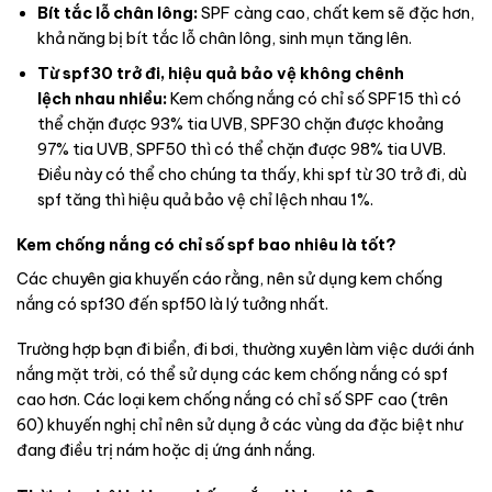
Bít tắc lỗ chân lông:
SPF càng cao, chất kem sẽ đặc hơn,
khả năng bị bít tắc lỗ chân lông, sinh mụn tăng lên.
Từ spf30 trở đi, hiệu quả bảo vệ không chênh
lệch nhau nhiều:
Kem chống nắng có chỉ số SPF15 thì có
thể chặn được 93% tia UVB, SPF30 chặn được khoảng
97% tia UVB, SPF50 thì có thể chặn được 98% tia UVB.
Điều này có thể cho chúng ta thấy, khi spf từ 30 trở đi, dù
spf tăng thì hiệu quả bảo vệ chỉ lệch nhau 1%.
Kem chống nắng có chỉ số spf bao nhiêu là tốt?
Các chuyên gia khuyến cáo rằng, nên sử dụng kem chống
nắng có spf30 đến spf50 là lý tưởng nhất.
Trường hợp bạn đi biển, đi bơi, thường xuyên làm việc dưới ánh
nắng mặt trời, có thể sử dụng các kem chống nắng có spf
cao hơn. Các loại kem chống nắng có chỉ số SPF cao (trên
60) khuyến nghị chỉ nên sử dụng ở các vùng da đặc biệt như
đang điều trị nám hoặc dị ứng ánh nắng.