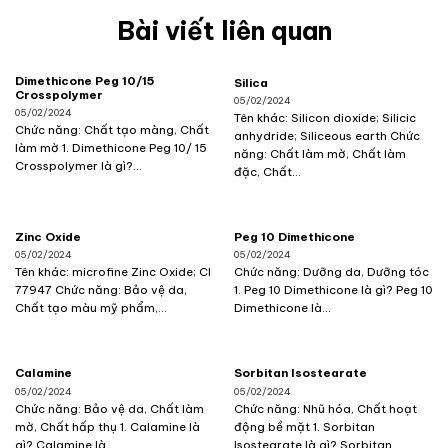
Bài viết liên quan
Dimethicone Peg 10/15
Silica
Crosspolymer
05/02/2024
05/02/2024
Tên khác: Silicon dioxide; Silicic
Chức năng: Chất tạo màng, Chất
anhydride; Siliceous earth Chức
làm mờ 1. Dimethicone Peg 10/ 15
năng: Chất làm mờ, Chất làm
Crosspolymer là gì?...
đặc, Chất...
Zinc Oxide
Peg 10 Dimethicone
05/02/2024
05/02/2024
Tên khác: microfine Zinc Oxide; CI
Chức năng: Dưỡng da, Dưỡng tóc
77947 Chức năng: Bảo vệ da,
1. Peg 10 Dimethicone là gì? Peg 10
Chất tạo màu mỹ phẩm,...
Dimethicone là...
Calamine
Sorbitan Isostearate
05/02/2024
05/02/2024
Chức năng: Bảo vệ da, Chất làm
Chức năng: Nhũ hóa, Chất hoạt
mờ, Chất hấp thụ 1. Calamine là
động bề mặt 1. Sorbitan
gì? Calamine là...
Isostearate là gì? Sorbitan