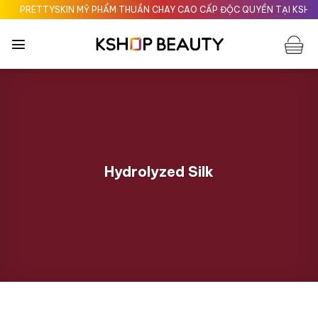
Chuyển
PRETTYSKIN MỸ PHẨM THUẦN CHAY CAO CẤP ĐỘC QUYỀN TẠI KSHOPBE
đến
nội
dung
Hydrolyzed Silk