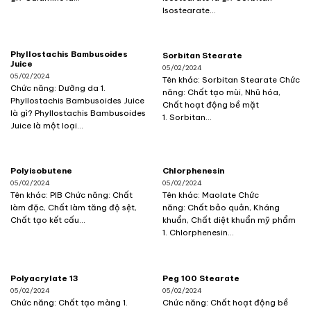
Isostearate...
Phyllostachis Bambusoides
Sorbitan Stearate
Juice
05/02/2024
05/02/2024
Tên khác: Sorbitan Stearate Chức
Chức năng: Dưỡng da 1.
năng: Chất tạo mùi, Nhũ hóa,
Phyllostachis Bambusoides Juice
Chất hoạt động bề mặt
là gì? Phyllostachis Bambusoides
1. Sorbitan...
Juice là một loại...
Polyisobutene
Chlorphenesin
05/02/2024
05/02/2024
Tên khác: PIB Chức năng: Chất
Tên khác: Maolate Chức
làm đặc, Chất làm tăng độ sệt,
năng: Chất bảo quản, Kháng
Chất tạo kết cấu...
khuẩn, Chất diệt khuẩn mỹ phẩm
1. Chlorphenesin...
Polyacrylate 13
Peg 100 Stearate
05/02/2024
05/02/2024
Chức năng: Chất tạo màng 1.
Chức năng: Chất hoạt động bề