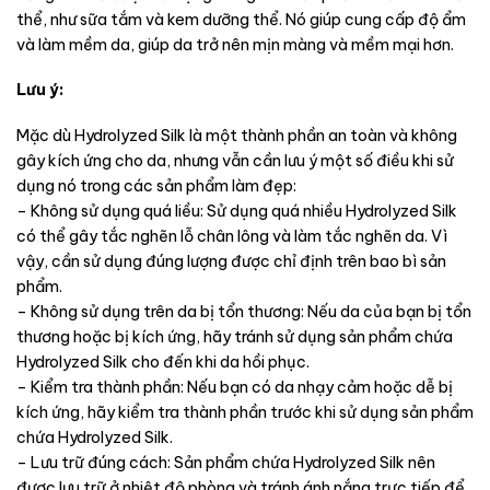
thể, như sữa tắm và kem dưỡng thể. Nó giúp cung cấp độ ẩm
và làm mềm da, giúp da trở nên mịn màng và mềm mại hơn.
Lưu ý:
Mặc dù Hydrolyzed Silk là một thành phần an toàn và không
gây kích ứng cho da, nhưng vẫn cần lưu ý một số điều khi sử
dụng nó trong các sản phẩm làm đẹp:
– Không sử dụng quá liều: Sử dụng quá nhiều Hydrolyzed Silk
có thể gây tắc nghẽn lỗ chân lông và làm tắc nghẽn da. Vì
vậy, cần sử dụng đúng lượng được chỉ định trên bao bì sản
phẩm.
– Không sử dụng trên da bị tổn thương: Nếu da của bạn bị tổn
thương hoặc bị kích ứng, hãy tránh sử dụng sản phẩm chứa
Hydrolyzed Silk cho đến khi da hồi phục.
– Kiểm tra thành phần: Nếu bạn có da nhạy cảm hoặc dễ bị
kích ứng, hãy kiểm tra thành phần trước khi sử dụng sản phẩm
chứa Hydrolyzed Silk.
– Lưu trữ đúng cách: Sản phẩm chứa Hydrolyzed Silk nên
được lưu trữ ở nhiệt độ phòng và tránh ánh nắng trực tiếp để