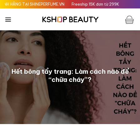
Chuyển
ẠI SHINEPERFUME.VN
Freeship 15K đơn từ 299K
đến
nội
dung
Hết bông tẩy trang: Làm cách nào để
“chữa cháy”?