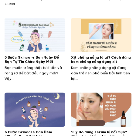
Gucci...
5 Bước Skincare Ban Ngày Để
Xịt chống nắng là gì? Cách dùng
Bạn Tự Tin Chào Ngày Mới
kem chống nắng dạng xịt
Bạn muốn trông thật tươi tắn và
Kem chống nắng dạng xịt đang
rạng rỡ để bắt đầu ngày mới?
dần trở nên phổ biến bởi tính tiện
Vậy...
lợi...
​​​​​​6 Bước Skincare Ban Đêm
9 lý do dùng serum bị nổi mụn?