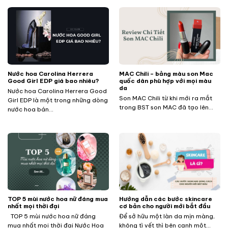
Nước hoa Carolina Herrera
MAC Chili – bảng màu son Mac
Good Girl EDP giá bao nhiêu?
quốc dân phù hợp với mọi màu
da
Nước hoa Carolina Herrera Good
Son MAC Chili từ khi mới ra mắt
Girl EDP là một trong những dòng
trong BST son MAC đã tạo lên...
nước hoa bán...
TOP 5 mùi nước hoa nữ đáng mua
Hướng dẫn các bước skincare
nhất mọi thời đại
cơ bản cho người mới bắt đầu
TOP 5 mùi nước hoa nữ đáng
Để sở hữu một làn da mịn màng,
mua nhất mọi thời đại Nước Hoa
không tì vết thì bên cạnh một...