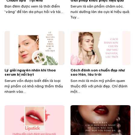
“Chuẩn Spa” Tại Nhà
Giải pháp khắc phục hiệu quả
Ban đêm được xem là thời điểm
Serum là sản phẩm chăm sóc,
“vàng” để làn da phục hồi và tái...
nuôi dưỡng làn da cực kì hiệu quả.
Tuy...
Lý giải nguyên nhân khi thoa
Cách đánh son chuẩn đẹp như
serum bị nổi bọt
sao Hàn, lâu trôi
Serum vốn được biết đến là loại
Son môi là món mỹ phẩm quen
mỹ phẩm có khả năng thẩm thấu
thuộc đối với phái đẹp. Chỉ đánh
nhanh vào...
một...