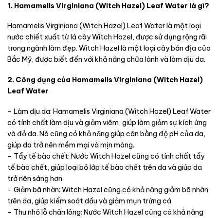
1. Hamamelis Virginiana (Witch Hazel) Leaf Water là gì?
Hamamelis Virginiana (Witch Hazel) Leaf Water là một loại
nước chiết xuất từ lá cây Witch Hazel, được sử dụng rộng rãi
trong ngành làm đẹp. Witch Hazel là một loại cây bản địa của
Bắc Mỹ, được biết đến với khả năng chữa lành và làm dịu da.
2. Công dụng của Hamamelis Virginiana (Witch Hazel)
Leaf Water
– Làm dịu da: Hamamelis Virginiana (Witch Hazel) Leaf Water
có tính chất làm dịu và giảm viêm, giúp làm giảm sự kích ứng
và đỏ da. Nó cũng có khả năng giúp cân bằng độ pH của da,
giúp da trở nên mềm mại và mịn màng.
– Tẩy tế bào chết: Nước Witch Hazel cũng có tính chất tẩy
tế bào chết, giúp loại bỏ lớp tế bào chết trên da và giúp da
trở nên sáng hơn.
– Giảm bã nhờn: Witch Hazel cũng có khả năng giảm bã nhờn
trên da, giúp kiểm soát dầu và giảm mụn trứng cá.
– Thu nhỏ lỗ chân lông: Nước Witch Hazel cũng có khả năng