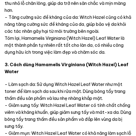
thu nhỏ lỗ chân lông, giúp da trở nên săn chắc và mịn màng
hơn.
– Tăng cường sức đề kháng của da: Witch Hazel cũng có khả
năng tăng cường sức đề kháng của da, giúp bảo vệ da khỏi
các tác nhân gây hại từ môi trường bên ngoài.
Tóm lại, Hamamelis Virginiana (Witch Hazel) Leaf Water là
một thành phần tự nhiên rất tốt cho làn da, có nhiều công
dụng hữu ích trong việc làm đẹp và chăm sóc da.
3. Cách dùng Hamamelis Virginiana (Witch Hazel) Leaf
Water
– Làm sạch da: Sử dụng Witch Hazel Leaf Water như một
toner để làm sạch da sau khi rửa mặt. Dùng bông tẩy trang
thấm đều sản phẩm và lau nhẹ nhàng khắp mặt.
– Giảm sưng tấy: Witch Hazel Leaf Water có tính chất chống
viêm và kháng khuẩn, giúp giảm sưng tấy và mát-xa da. Dùng
bông tẩy trang thấm đều sản phẩm và đắp lên vùng da bị
sưng tấy.
– Giảm mụn: Witch Hazel Leaf Water có khả năng làm sạch lỗ