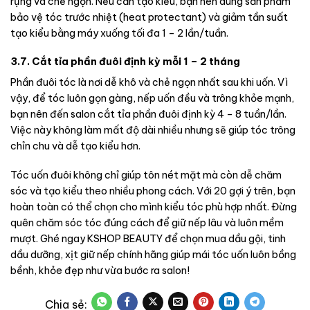
rụng và chẻ ngọn. Nếu cần tạo kiểu, bạn nên dùng sản phẩm
bảo vệ tóc trước nhiệt (heat protectant) và giảm tần suất
tạo kiểu bằng máy xuống tối đa 1 – 2 lần/tuần.
3.7. Cắt tỉa phần đuôi định kỳ mỗi 1 – 2 tháng
Phần đuôi tóc là nơi dễ khô và chẻ ngọn nhất sau khi uốn. Vì
vậy, để tóc luôn gọn gàng, nếp uốn đều và trông khỏe mạnh,
bạn nên đến salon cắt tỉa phần đuôi định kỳ 4 – 8 tuần/lần.
Việc này không làm mất độ dài nhiều nhưng sẽ giúp tóc trông
chỉn chu và dễ tạo kiểu hơn.
Tóc uốn đuôi không chỉ giúp tôn nét mặt mà còn dễ chăm
sóc và tạo kiểu theo nhiều phong cách. Với 20 gợi ý trên, bạn
hoàn toàn có thể chọn cho mình kiểu tóc phù hợp nhất. Đừng
quên chăm sóc tóc đúng cách để giữ nếp lâu và luôn mềm
mượt. Ghé ngay KSHOP BEAUTY để chọn mua dầu gội, tinh
dầu dưỡng, xịt giữ nếp chính hãng giúp mái tóc uốn luôn bồng
bềnh, khỏe đẹp như vừa bước ra salon!