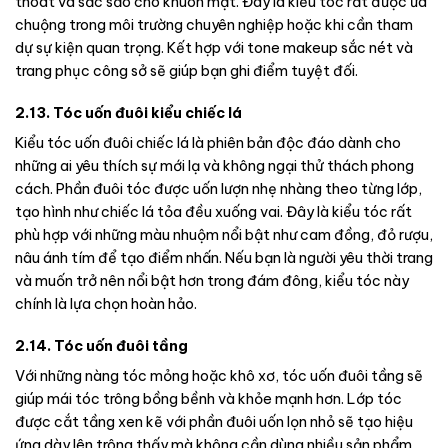
thoát và sắc sảo cho khuôn mặt. Đây là kiểu tóc rất được ưa
chuộng trong môi trường chuyên nghiệp hoặc khi cần tham
dự sự kiện quan trọng. Kết hợp với tone makeup sắc nét và
trang phục công sở sẽ giúp bạn ghi điểm tuyệt đối.
2.13. Tóc uốn đuôi kiểu chiếc lá
Kiểu tóc uốn đuôi chiếc lá là phiên bản độc đáo dành cho
những ai yêu thích sự mới lạ và không ngại thử thách phong
cách. Phần đuôi tóc được uốn lượn nhẹ nhàng theo từng lớp,
tạo hình như chiếc lá tỏa đều xuống vai. Đây là kiểu tóc rất
phù hợp với những màu nhuộm nổi bật như cam đồng, đỏ rượu,
nâu ánh tím để tạo điểm nhấn. Nếu bạn là người yêu thời trang
và muốn trở nên nổi bật hơn trong đám đông, kiểu tóc này
chính là lựa chọn hoàn hảo.
2.14. Tóc uốn đuôi tầng
Với những nàng tóc mỏng hoặc khô xơ, tóc uốn đuôi tầng sẽ
giúp mái tóc trông bồng bềnh và khỏe mạnh hơn. Lớp tóc
được cắt tầng xen kẽ với phần đuôi uốn lọn nhỏ sẽ tạo hiệu
ứng dày lên trông thấy mà không cần dùng nhiều sản phẩm