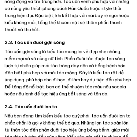
năng động và trẻ trung hơn. Tóc uốn vểnh phù hợp với những
cô nàng yêu thích phong cách Hàn Quốc hoặc style thời
trang hiện đại. Đặc biệt, khi kết hợp với mái bay rẽ ngôi hoặc
kiểu không mái, tổng thể khuôn mặt sẽ thêm phần thanh
thoát và thu hút.
2.3. Tóc uốn đuôi gợn sóng
Tóc uốn gợn sóng là kiểu tóc mang lại vẻ đẹp nhẹ nhàng,
mềm mại và vô cùng nữ tính. Phần đuôi tóc được tạo sóng
lượn tự nhiên giúp mái tóc trông dày dặn và bồng bềnh hơn,
đặc biệt phù hợp với mái tóc mỏng. Đây là kiểu tóc rất dễ
ứng dụng, phù hợp cho đi học, đi làm hay dự tiệc đều phù hợp.
Để tăng độ nổi bật, bạn có thể nhuộm tóc màu nâu socola
hoặc nâu lạnh để tạo hiệu ứng bắt sáng và tôn da.
2.4. Tóc uốn đuôi lọn to
Nếu bạn đang tìm kiếm kiểu tóc quý phái, tóc uốn đuôi lọn to
chắc chắn là gợi ý không thể bỏ qua. Những lọn tóc xoăn lớn
từ thân tóc đến phần đuôi tạo hiệu ứng bồng bềnh, giúp mái
tóc dày và tràn đầy sức sống. Kiểu tóc này rất thích hợp để