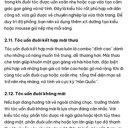
trong khi đuôi tóc được uốn xoăn nhẹ hoặc cụp vào tạo cảm
giác gọn gàng và nữ tính. Đây là kiểu tóc rất phù hợp với dân
công sở, vừa giữ được vẻ chuyên nghiệp lại vừa thời trang. Để
duy trì độ phồng, bạn nên sử dụng thêm xịt dưỡng tạo kiểu
hoặc mousse giữ nếp nhẹ mỗi sáng.
2.11. Tóc uốn đuôi kết hợp mái thưa
Tóc uốn đuôi kết hợp mái thưa luôn là combo “đỉnh cao” dành
cho những cô nàng muốn trẻ trung, dễ thương hơn. Mái thưa
che trán giúp khuôn mặt gọn gàng và hài hòa hơn, đặc biệt
phù hợp với những bạn gái có trán cao hoặc gò má rộng. Khi đi
cùng tóc uốn đuôi cụp hoặc xoăn nhẹ, tổng thể diện mạo sẽ
trở nên nhẹ nhàng, nữ tính và cực kỳ “Hàn Quốc”.
2.12. Tóc uốn đuôi không mái
Nếu bạn đang hướng tới vẻ ngoài chững chạc, trưởng thành
thì tóc uốn đuôi không mái là lựa chọn đáng cân nhắc. Với
kiểu tóc này, phần tóc được rẽ ngôi giữa hoặc lệch tùy theo
dáng mặt, phần đuôi uốn nhẹ hoặc lọn lớn giúp tạo độ thanh