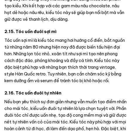
tạo kiểu. Khi kết hợp với các gam màu nâu chocolate, nâu
hạt dẻ hoặc nâu rêu, kiểu tóc này sẽ giúp bạn nổi bật mà vẫn
giữ được vẻ thanh lịch, dịu dàng.
2.15. Tóc uốn đuôi sợi mì
Tóc uốn sợi mì là kiểu tóc mang hơi hướng cổ điển, bắt nguồn
từ những năm 80 nhưng hiện nay đã được biến tấu hiện đại
hơn. Những lọn tóc nhỏ, xoăn tít như sợi mì tạo nên phong
cách độc đáo, phóng khoáng và đầy cá tính. Kiểu tóc này
đặc biệt phù hợp với những bạn thích thời trang vintage,
style Hàn Quốc retro. Tuy nhiên, bạn cần chăm sóc kỹ bằng
kem dưỡng ẩm và serum để tránh tóc bị khô hoặc rối.
2.16. Tóc uốn đuôi tự nhiên
Nếu bạn yêu thích sự đơn giản nhưng vẫn muốn tạo điểm nhấn
cho mái tóc, kiểu uốn đuôi tự nhiên là lựa chọn tuyệt vời. Phần
đuôi tóc chỉ được uốn nhẹ, tạo độ cong mềm mại và giữ được
nét tự nhiên vốn có của mái tóc. Kiểu tóc này phù hợp với mọi
hoàn cảnh từ đi học, đi làm đến dạo phố, hẹn hò. Đặc biệt, khi