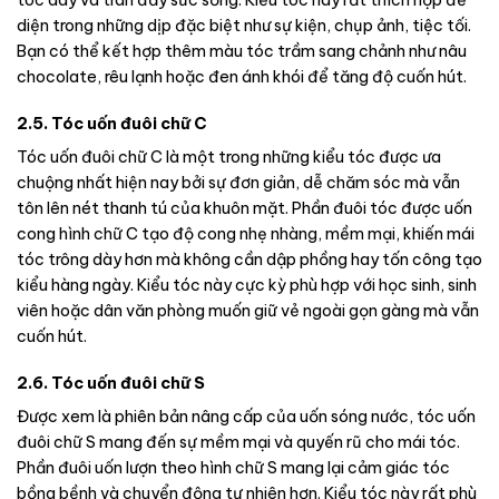
diện trong những dịp đặc biệt như sự kiện, chụp ảnh, tiệc tối.
Bạn có thể kết hợp thêm màu tóc trầm sang chảnh như nâu
chocolate, rêu lạnh hoặc đen ánh khói để tăng độ cuốn hút.
2.5. Tóc uốn đuôi chữ C
Tóc uốn đuôi chữ C là một trong những kiểu tóc được ưa
chuộng nhất hiện nay bởi sự đơn giản, dễ chăm sóc mà vẫn
tôn lên nét thanh tú của khuôn mặt. Phần đuôi tóc được uốn
cong hình chữ C tạo độ cong nhẹ nhàng, mềm mại, khiến mái
tóc trông dày hơn mà không cần dập phồng hay tốn công tạo
kiểu hàng ngày. Kiểu tóc này cực kỳ phù hợp với học sinh, sinh
viên hoặc dân văn phòng muốn giữ vẻ ngoài gọn gàng mà vẫn
cuốn hút.
2.6. Tóc uốn đuôi chữ S
Được xem là phiên bản nâng cấp của uốn sóng nước, tóc uốn
đuôi chữ S mang đến sự mềm mại và quyến rũ cho mái tóc.
Phần đuôi uốn lượn theo hình chữ S mang lại cảm giác tóc
bồng bềnh và chuyển động tự nhiên hơn. Kiểu tóc này rất phù