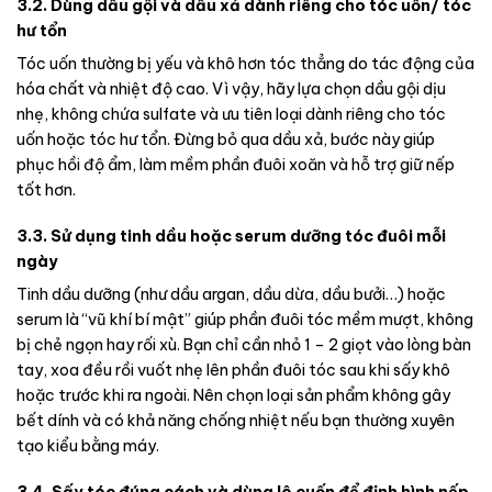
3.2. Dùng dầu gội và dầu xả dành riêng cho tóc uốn/ tóc
hư tổn
Tóc uốn thường bị yếu và khô hơn tóc thẳng do tác động của
hóa chất và nhiệt độ cao. Vì vậy, hãy lựa chọn dầu gội dịu
nhẹ, không chứa sulfate và ưu tiên loại dành riêng cho tóc
uốn hoặc tóc hư tổn. Đừng bỏ qua dầu xả, bước này giúp
phục hồi độ ẩm, làm mềm phần đuôi xoăn và hỗ trợ giữ nếp
tốt hơn.
3.3. Sử dụng tinh dầu hoặc serum dưỡng tóc đuôi mỗi
ngày
Tinh dầu dưỡng (như dầu argan, dầu dừa, dầu bưởi…) hoặc
serum là “vũ khí bí mật” giúp phần đuôi tóc mềm mượt, không
bị chẻ ngọn hay rối xù. Bạn chỉ cần nhỏ 1 – 2 giọt vào lòng bàn
tay, xoa đều rồi vuốt nhẹ lên phần đuôi tóc sau khi sấy khô
hoặc trước khi ra ngoài. Nên chọn loại sản phẩm không gây
bết dính và có khả năng chống nhiệt nếu bạn thường xuyên
tạo kiểu bằng máy.
3.4. Sấy tóc đúng cách và dùng lô cuốn để định hình nếp