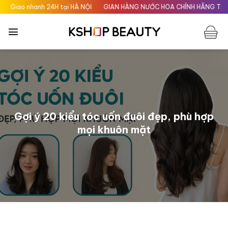
Chuyển
nh 24H tại HÀ NỘI
GIAN HÀNG NƯỚC HOA CHÍNH HÃNG TẠI SHINEPERFU
đến
nội
dung
Gợi ý 20 kiểu tóc uốn đuôi đẹp, phù hợp
mọi khuôn mặt