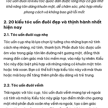
Tóc uốn đuôi là kiểu tóc quốc dân được lòng mọi cô gái nhờ
khả năng tôn dáng khuôn mặt, dễ chăm sóc, phù hợp nhiều
phong cách và không bao giờ lỗi mốt
2. 20 kiểu tóc uốn đuôi đẹp và thịnh hành nhất
hiện nay
2.1. Tóc uốn đuôi cụp nhẹ
Tóc uốn cụp nhẹ là lựa chọn lý tưởng cho những bạn nữ tính
cách nhẹ nhàng, nữ tính, thanh lịch. Phần đuôi tóc được uốn
ôm vào trong giúp tôn lên đường nét gương mặt, đồng thời
mang đến cảm giác mái tóc mềm mại, vào nếp tự nhiên. Kiểu
tóc này đặc biệt phù hợp với những nàng có khuôn mặt tròn
hoặc trái xoan. Bạn có thể kết hợp kiểu tóc này với mái thưa
hoặc mái bay để tăng thêm phần dịu dàng và trẻ trung.
2.2. Tóc uốn đuôi vểnh
Trái ngược với tóc cụp, tóc uốn đuôi vểnh mang lại vẻ ngoài
cá tính và mới lạ. Kiểu tóc này giúp tạo điểm nhấn cho gương
mặt nhờ phần đuôi xoăn nhẹ vểnh ra ngoài, tạo cảm giác