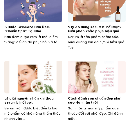
​​​​​​6 Bước Skincare Ban Đêm
9 lý do dùng serum bị nổi mụn?
“Chuẩn Spa” Tại Nhà
Giải pháp khắc phục hiệu quả
Ban đêm được xem là thời điểm
Serum là sản phẩm chăm sóc,
“vàng” để làn da phục hồi và tái...
nuôi dưỡng làn da cực kì hiệu quả.
Tuy...
Lý giải nguyên nhân khi thoa
Cách đánh son chuẩn đẹp như
serum bị nổi bọt
sao Hàn, lâu trôi
Serum vốn được biết đến là loại
Son môi là món mỹ phẩm quen
mỹ phẩm có khả năng thẩm thấu
thuộc đối với phái đẹp. Chỉ đánh
nhanh vào...
một...