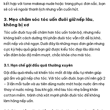
kết hợp với tone makeup nude hoặc trang phục đơn sắc, bạn
sẽ có vẻ ngoài thanh lịch nhưng vẫn cuốn hút.
3. Mẹo chăm sóc tóc uốn đuôi giữ nếp lâu,
không bị xơ
Tóc uốn đuôi tuy dễ chăm hơn tóc uốn toàn bộ, nhưng nếu
không biết cách dưỡng thì phần đuôi tóc vẫn rất dễ bị khô,
mất nếp và chẻ ngọn. Dưới đây là những mẹo đơn giản nhưng
cực kỳ hiệu quả giúp bạn giữ được kiểu tóc đẹp lâu dài mà
vẫn đảm bảo độ mềm mượt, chắc khỏe cho mái tóc.
3.1. Hạn chế gội đầu quá thường xuyên
Gội đầu quá nhiều sẽ khiến tóc mất đi lớp dầu tự nhiên giúp
giữ ẩm và giữ nếp cho tóc. Với tóc uốn đuôi, bạn chỉ nên gội 2
– 3 lần mỗi tuần và ưu tiên dùng nước mát hoặc nước ấm nhẹ
thay vì nước nóng. Sau khi gội, nhớ lau tóc nhẹ bằng khăn
cotton mềm, tránh chà xát mạnh phần đuôi tóc để không
làm hỏng nếp uốn.