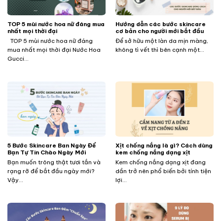
TOP 5 mùi nước hoa nữ đáng mua
Hướng dẫn các bước skincare
nhất mọi thời đại
cơ bản cho người mới bắt đầu
TOP 5 mùi nước hoa nữ đáng
Để sở hữu một làn da mịn màng,
mua nhất mọi thời đại Nước Hoa
không tì vết thì bên cạnh một...
Gucci...
5 Bước Skincare Ban Ngày Để
Xịt chống nắng là gì? Cách dùng
Bạn Tự Tin Chào Ngày Mới
kem chống nắng dạng xịt
Bạn muốn trông thật tươi tắn và
Kem chống nắng dạng xịt đang
rạng rỡ để bắt đầu ngày mới?
dần trở nên phổ biến bởi tính tiện
Vậy...
lợi...