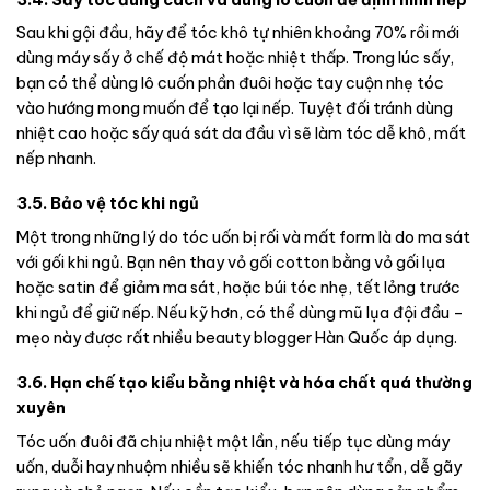
Sau khi gội đầu, hãy để tóc khô tự nhiên khoảng 70% rồi mới
dùng máy sấy ở chế độ mát hoặc nhiệt thấp. Trong lúc sấy,
bạn có thể dùng lô cuốn phần đuôi hoặc tay cuộn nhẹ tóc
vào hướng mong muốn để tạo lại nếp. Tuyệt đối tránh dùng
nhiệt cao hoặc sấy quá sát da đầu vì sẽ làm tóc dễ khô, mất
nếp nhanh.
3.5. Bảo vệ tóc khi ngủ
Một trong những lý do tóc uốn bị rối và mất form là do ma sát
với gối khi ngủ. Bạn nên thay vỏ gối cotton bằng vỏ gối lụa
hoặc satin để giảm ma sát, hoặc búi tóc nhẹ, tết lỏng trước
khi ngủ để giữ nếp. Nếu kỹ hơn, có thể dùng mũ lụa đội đầu –
mẹo này được rất nhiều beauty blogger Hàn Quốc áp dụng.
3.6. Hạn chế tạo kiểu bằng nhiệt và hóa chất quá thường
xuyên
Tóc uốn đuôi đã chịu nhiệt một lần, nếu tiếp tục dùng máy
uốn, duỗi hay nhuộm nhiều sẽ khiến tóc nhanh hư tổn, dễ gãy