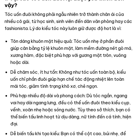
vậy?
Tóc uốn đuôi không phải ngẫu nhiên trở thành chân ái của
nhiều cô gái, từ học sinh, sinh viên đến dân văn phòng hay các
fashionista. Lý do kiểu tóc này luôn giữ được độ hot là vì:
Tôn dáng khuôn mặt hiệu quả: Tóc uốn nhẹ ở phần đuôi
giúp cân bằng tỷ lệ khuôn mặt, làm mềm đường nét gò má,
xương hàm, đặc biệt phù hợp với gương mặt tròn, vuông
hoặc dài.
Dễ chăm sóc, ít hư tổn: Không như tóc uốn toàn bộ, kiểu
uốn chỉ phần đuôi giúp hạn chế tác động nhiệt lên toàn
mái tóc, giảm tình trạng khô xơ, chẻ ngọn.
Phù hợp nhiều độ dài và phong cách: Dù tóc ngắn, ngang
vai hay dài ngang lưng, đều có thể uốn đuôi theo kiểu cụp,
vểnh, xoăn nhẹ hoặc sóng nước. Tùy theo sở thích, bạn có
thể biến tấu linh hoạt từ dịu dàng, nữ tính đến cá tính, hiện
đại.
Dễ biến tấu khi tạo kiểu: Bạn có thể cột cao, búi nhẹ, để