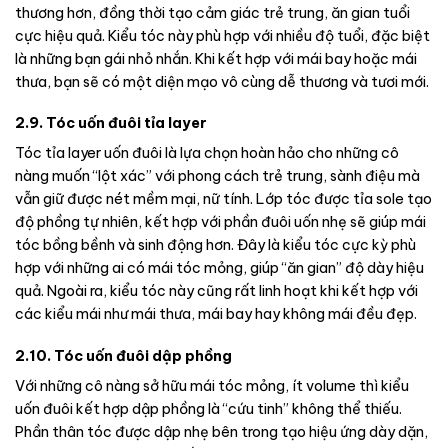
thương hơn, đồng thời tạo cảm giác trẻ trung, ăn gian tuổi
cực hiệu quả. Kiểu tóc này phù hợp với nhiều độ tuổi, đặc biệt
là những bạn gái nhỏ nhắn. Khi kết hợp với mái bay hoặc mái
thưa, bạn sẽ có một diện mạo vô cùng dễ thương và tươi mới.
2.9. Tóc uốn đuôi tỉa layer
Tóc tỉa layer uốn đuôi là lựa chọn hoàn hảo cho những cô
nàng muốn “lột xác” với phong cách trẻ trung, sành điệu mà
vẫn giữ được nét mềm mại, nữ tính. Lớp tóc được tỉa sole tạo
độ phồng tự nhiên, kết hợp với phần đuôi uốn nhẹ sẽ giúp mái
tóc bồng bềnh và sinh động hơn. Đây là kiểu tóc cực kỳ phù
hợp với những ai có mái tóc mỏng, giúp “ăn gian” độ dày hiệu
quả. Ngoài ra, kiểu tóc này cũng rất linh hoạt khi kết hợp với
các kiểu mái như mái thưa, mái bay hay không mái đều đẹp.
2.10. Tóc uốn đuôi dập phồng
Với những cô nàng sở hữu mái tóc mỏng, ít volume thì kiểu
uốn đuôi kết hợp dập phồng là “cứu tinh” không thể thiếu.
Phần thân tóc được dập nhẹ bên trong tạo hiệu ứng dày dặn,