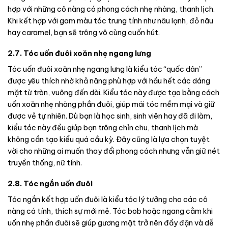
hợp với những cô nàng có phong cách nhẹ nhàng, thanh lịch.
Khi kết hợp với gam màu tóc trung tính như nâu lạnh, đỏ nâu
hay caramel, bạn sẽ trông vô cùng cuốn hút.
2.7. Tóc uốn đuôi xoăn nhẹ ngang lưng
Tóc uốn đuôi xoăn nhẹ ngang lưng là kiểu tóc “quốc dân”
được yêu thích nhờ khả năng phù hợp với hầu hết các dáng
mặt từ tròn, vuông đến dài. Kiểu tóc này được tạo bằng cách
uốn xoăn nhẹ nhàng phần đuôi, giúp mái tóc mềm mại và giữ
được vẻ tự nhiên. Dù bạn là học sinh, sinh viên hay đã đi làm,
kiểu tóc này đều giúp bạn trông chỉn chu, thanh lịch mà
không cần tạo kiểu quá cầu kỳ. Đây cũng là lựa chọn tuyệt
vời cho những ai muốn thay đổi phong cách nhưng vẫn giữ nét
truyền thống, nữ tính.
2.8. Tóc ngắn uốn đuôi
Tóc ngắn kết hợp uốn đuôi là kiểu tóc lý tưởng cho các cô
nàng cá tính, thích sự mới mẻ. Tóc bob hoặc ngang cằm khi
uốn nhẹ phần đuôi sẽ giúp gương mặt trở nên đầy đặn và dễ