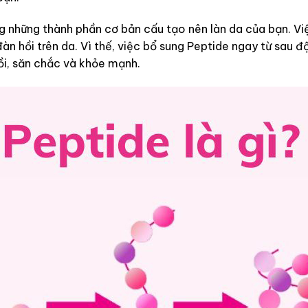
g những thành phần cơ bản cấu tạo nên làn da của bạn. Việ
n hồi trên da. Vì thế, việc bổ sung Peptide ngay từ sau đ
ồi, săn chắc và khỏe mạnh.