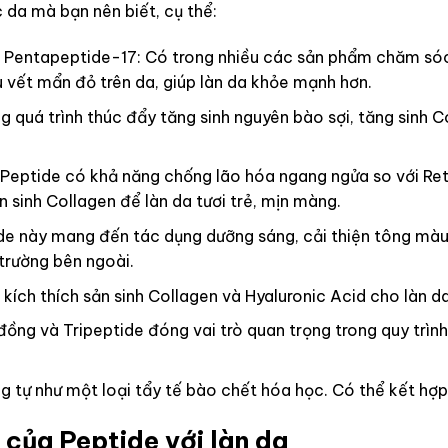
 da mà bạn nên biết, cụ thể:
l Pentapeptide-17: Có trong nhiều các sản phẩm chăm sóc 
ịu vết mẩn đỏ trên da, giúp làn da khỏe mạnh hơn.
 quá trình thúc đẩy tăng sinh nguyên bào sợi, tăng sinh 
 Peptide có khả năng chống lão hóa ngang ngửa so với Reti
 sinh Collagen để làn da tươi trẻ, mịn màng.
de này mang đến tác dụng dưỡng sáng, cải thiện tông màu 
trường bên ngoài.
kích thích sản sinh Collagen và Hyaluronic Acid cho làn da
ồng và Tripeptide đóng vai trò quan trọng trong quy trình
g tự như một loại tẩy tế bào chết hóa học. Có thể kết hợ
 của Peptide với làn da