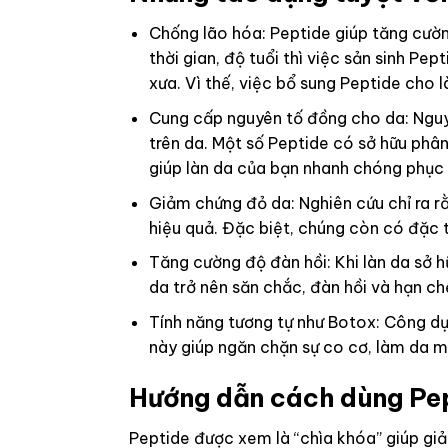
Chống lão hóa: Peptide giúp tăng cườn
thời gian, độ tuổi thì việc sản sinh P
xưa. Vì thế, việc bổ sung Peptide cho 
Cung cấp nguyên tố đồng cho da: Nguy
trên da. Một số Peptide có sở hữu phâ
giúp làn da của bạn nhanh chóng phục
Giảm chứng đỏ da: Nghiên cứu chỉ ra r
hiệu quả. Đặc biệt, chúng còn có đặc 
Tăng cường độ đàn hồi: Khi làn da sở h
da trở nên săn chắc, đàn hồi và hạn ch
Tính năng tương tự như Botox: Công dụn
này giúp ngăn chặn sự co cơ, làm da m
Hướng dẫn cách dùng Pep
Peptide được xem là “chìa khóa” giúp giả