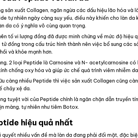
g sản xuất Collagen, ngăn ngừa các dấu hiệu lão hóa và 
eptide tự nhiên ngày càng suy yếu, điều này khiến cho làn
làn da có ý nghĩa vô cùng quan trọng.
ên tố vi lượng đồng đã được minh chứng về mức độ hiệu q
n tử đồng trong cấu trúc hình thành nên việc bổ sung các
 hồi và khỏe mạnh hơn.
ằng, 2 loại Peptide là Carnosine và N- acetylcarnosine c
tính chống oxy hóa và giúp ức chế quá trình viêm nhiễm da
ữu càng nhiều Peptide thì việc sản xuất Collagen cũng càng
ế chảy xệ da.
g tuyệt vời của Peptide chính là ngăn chặn dẫn truyền tín
ịn màng, tự nhiên như tiêm Botox.
tide hiệu quả nhất
i quyết nhiều vấn đề mà làn da đang phải đối mặt, đặc biệ