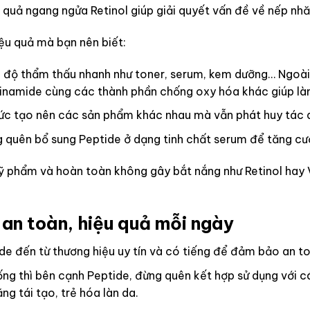
 quả ngang ngửa Retinol giúp giải quyết vấn đề về nếp nh
ệu quả mà bạn nên biết:
 độ thẩm thấu nhanh như toner, serum, kem dưỡng… Ngoài
cinamide cùng các thành phần chống oxy hóa khác giúp làn 
ức tạo nên các sản phẩm khác nhau mà vẫn phát huy tác dụ
g quên bổ sung Peptide ở dạng tinh chất serum để tăng cườ
mỹ phẩm và hoàn toàn không gây bắt nắng như Retinol hay V
 an toàn, hiệu quả mỗi ngày
e đến từ thương hiệu uy tín và có tiếng để đảm bảo an to
 sống thì bên cạnh Peptide, đừng quên kết hợp sử dụng với
g tái tạo, trẻ hóa làn da.