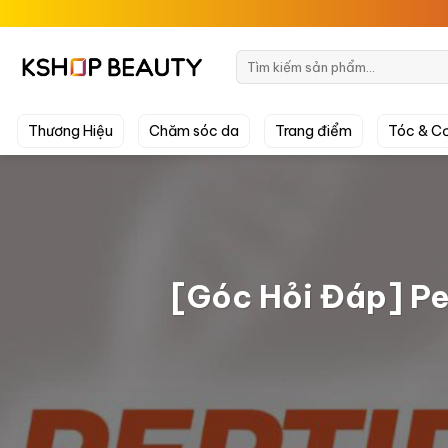
Chuyển
đến
nội
Tìm
kiếm:
dung
Thương Hiệu
Chăm sóc da
Trang điểm
Tóc & Cơ
[Góc Hỏi Đáp] Pe