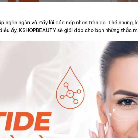
p ngăn ngừa và đẩy lùi các nếp nhăn trên da. Thế nhưng, k
điều ấy, KSHOPBEAUTY sẽ giải đáp cho bạn những thắc mắc