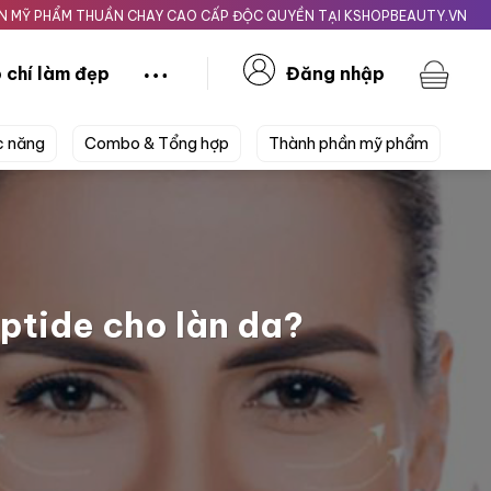
UẦN CHAY CAO CẤP ĐỘC QUYỀN TẠI KSHOPBEAUTY.VN
Giao nhanh 24
 chí làm đẹp
Đăng nhập
c năng
Combo & Tổng hợp
Thành phần mỹ phẩm
ptide cho làn da?