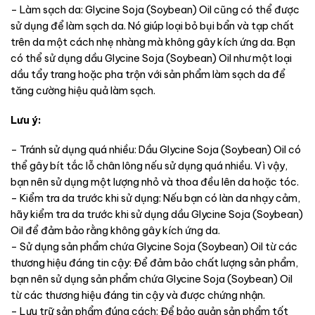
– Làm sạch da: Glycine Soja (Soybean) Oil cũng có thể được
sử dụng để làm sạch da. Nó giúp loại bỏ bụi bẩn và tạp chất
trên da một cách nhẹ nhàng mà không gây kích ứng da. Bạn
có thể sử dụng dầu Glycine Soja (Soybean) Oil như một loại
dầu tẩy trang hoặc pha trộn với sản phẩm làm sạch da để
tăng cường hiệu quả làm sạch.
Lưu ý:
– Tránh sử dụng quá nhiều: Dầu Glycine Soja (Soybean) Oil có
thể gây bít tắc lỗ chân lông nếu sử dụng quá nhiều. Vì vậy,
bạn nên sử dụng một lượng nhỏ và thoa đều lên da hoặc tóc.
– Kiểm tra da trước khi sử dụng: Nếu bạn có làn da nhạy cảm,
hãy kiểm tra da trước khi sử dụng dầu Glycine Soja (Soybean)
Oil để đảm bảo rằng không gây kích ứng da.
– Sử dụng sản phẩm chứa Glycine Soja (Soybean) Oil từ các
thương hiệu đáng tin cậy: Để đảm bảo chất lượng sản phẩm,
bạn nên sử dụng sản phẩm chứa Glycine Soja (Soybean) Oil
từ các thương hiệu đáng tin cậy và được chứng nhận.
– Lưu trữ sản phẩm đúng cách: Để bảo quản sản phẩm tốt