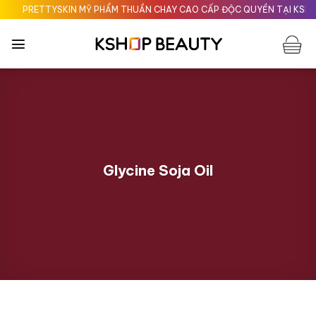
Chuyển
PRETTYSKIN MỸ PHẨM THUẦN CHAY CAO CẤP ĐỘC QUYỀN TẠI KSHOPB
đến
nội
dung
Glycine Soja Oil