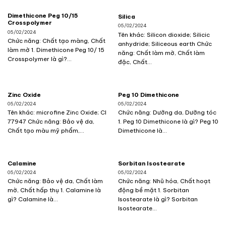
Dimethicone Peg 10/15
Silica
Crosspolymer
05/02/2024
05/02/2024
Tên khác: Silicon dioxide; Silicic
Chức năng: Chất tạo màng, Chất
anhydride; Siliceous earth Chức
làm mờ 1. Dimethicone Peg 10/ 15
năng: Chất làm mờ, Chất làm
Crosspolymer là gì?...
đặc, Chất...
Zinc Oxide
Peg 10 Dimethicone
05/02/2024
05/02/2024
Tên khác: microfine Zinc Oxide; CI
Chức năng: Dưỡng da, Dưỡng tóc
77947 Chức năng: Bảo vệ da,
1. Peg 10 Dimethicone là gì? Peg 10
Chất tạo màu mỹ phẩm,...
Dimethicone là...
Calamine
Sorbitan Isostearate
05/02/2024
05/02/2024
Chức năng: Bảo vệ da, Chất làm
Chức năng: Nhũ hóa, Chất hoạt
mờ, Chất hấp thụ 1. Calamine là
động bề mặt 1. Sorbitan
gì? Calamine là...
Isostearate là gì? Sorbitan
Isostearate...