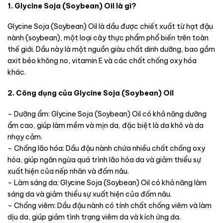
1. Glycine Soja (Soybean) Oil là gì?
Glycine Soja (Soybean) Oil là dầu được chiết xuất từ hạt đậu
nành (soybean), một loại cây thực phẩm phổ biến trên toàn
thế giới. Dầu này là một nguồn giàu chất dinh dưỡng, bao gồm
axit béo không no, vitamin E và các chất chống oxy hóa
khác.
2. Công dụng của Glycine Soja (Soybean) Oil
– Dưỡng ẩm: Glycine Soja (Soybean) Oil có khả năng dưỡng
ẩm cao, giúp làm mềm và mịn da, đặc biệt là da khô và da
nhạy cảm.
– Chống lão hóa: Dầu đậu nành chứa nhiều chất chống oxy
hóa, giúp ngăn ngừa quá trình lão hóa da và giảm thiểu sự
xuất hiện của nếp nhăn và đốm nâu.
– Làm sáng da: Glycine Soja (Soybean) Oil có khả năng làm
sáng da và giảm thiểu sự xuất hiện của đốm nâu.
– Chống viêm: Dầu đậu nành có tính chất chống viêm và làm
dịu da, giúp giảm tình trạng viêm da và kích ứng da.