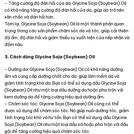
– Tăng cường độ đàn hồi của da: Glycine Soja (Soybean) Oil
có khả năng tăng cường độ đàn hồi của da, giúp da trở nên
săn chắc và đàn hồi hơn.
Tóm lại, Glycine Soja (Soybean) Oil là một thành phần quan
trọng trong các sản phẩm chăm sóc da và tóc, giúp cải thiện
độ ẩm, độ đàn hồi và giảm thiểu sự xuất hiện của nếp nhăn và
đốm nâu.
3. Cách dùng Glycine Soja (Soybean) Oil
– Dưỡng da: Glycine Soja (Soybean) Oil có khả năng dưỡng
ẩm và cung cấp dưỡng chất cho da, giúp làm mềm da và
giảm tình trạng khô da. Bạn có thể sử dụng dầu Glycine Soja
(Soybean) Oil như một loại dầu dưỡng da hoặc pha trộn với
kem dưỡng da để tăng cường hiệu quả dưỡng ẩm.
– Chăm sóc tóc: Glycine Soja (Soybean) Oil cũng có thể
được sử dụng để chăm sóc tóc. Nó giúp nuôi dưỡng tóc, giảm
tình trạng tóc khô và hư tổn. Bạn có thể sử dụng dầu Glycine
Soja (Soybean) Oil như một loại dầu xả hoặc pha trộn với dầu
gội để tăng cường hiệu quả chăm sóc tóc.