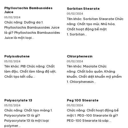
Phyllostachis Bambusoides
Sorbitan Stearate
Juice
05/02/2024
05/02/2024
Tên khác: Sorbitan Stearate Chức
Chức năng: Dưỡng da 1.
năng: Chất tạo mùi, Nhũ hóa,
Phyllostachis Bambusoides Juice
Chất hoạt động bề mặt
là gì? Phyllostachis Bambusoides
1. Sorbitan...
Juice là một loại...
Polyisobutene
Chlorphenesin
05/02/2024
05/02/2024
Tên khác: PIB Chức năng: Chất
Tên khác: Maolate Chức
làm đặc, Chất làm tăng độ sệt,
năng: Chất bảo quản, Kháng
Chất tạo kết cấu...
khuẩn, Chất diệt khuẩn mỹ phẩm
1. Chlorphenesin...
Polyacrylate 13
Peg 100 Stearate
05/02/2024
05/02/2024
Chức năng: Chất tạo màng 1.
Chức năng: Chất hoạt động bề
Polyacrylate 13 là gì?
mặt 1. PEG-100 Stearate là gì?
Polyacrylate 13 là một loại
PEG-100 Stearate là sáp...
polymer...