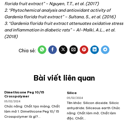
florida fruit extract” – Nguyen, T.T., et al. (2017)
2. “Phytochemical analysis and antioxidant activity of
Gardenia florida fruit extract” – Sultana, S., et al. (2016)
3. “Gardenia florida fruit extract attenuates oxidative stress
and inflammation in diabetic rats” – Al-Malki, A.L., et al.
(2018)
Bài viết liên quan
Dimethicone Peg 10/15
Silica
Crosspolymer
05/02/2024
05/02/2024
Tên khác: Silicon dioxide; Silicic
Chức năng: Chất tạo màng, Chất
anhydride; Siliceous earth Chức
làm mờ 1. Dimethicone Peg 10/ 15
năng: Chất làm mờ, Chất làm
Crosspolymer là gì?...
đặc, Chất...