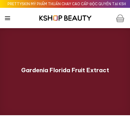
Chuyển
PRETTYSKIN MỸ PHẨM THUẦN CHAY CAO CẤP ĐỘC QUYỀN TẠI KSHOPBE
đến
nội
dung
Gardenia Florida Fruit Extract