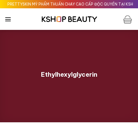
Chuyển
PRETTYSKIN MỸ PHẨM THUẦN CHAY CAO CẤP ĐỘC QUYỀN TẠI KSHOPBE
đến
nội
dung
Ethylhexylglycerin