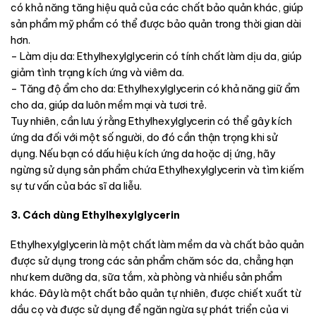
có khả năng tăng hiệu quả của các chất bảo quản khác, giúp
sản phẩm mỹ phẩm có thể được bảo quản trong thời gian dài
hơn.
– Làm dịu da: Ethylhexylglycerin có tính chất làm dịu da, giúp
giảm tình trạng kích ứng và viêm da.
– Tăng độ ẩm cho da: Ethylhexylglycerin có khả năng giữ ẩm
cho da, giúp da luôn mềm mại và tươi trẻ.
Tuy nhiên, cần lưu ý rằng Ethylhexylglycerin có thể gây kích
ứng da đối với một số người, do đó cần thận trọng khi sử
dụng. Nếu bạn có dấu hiệu kích ứng da hoặc dị ứng, hãy
ngừng sử dụng sản phẩm chứa Ethylhexylglycerin và tìm kiếm
sự tư vấn của bác sĩ da liễu.
3. Cách dùng Ethylhexylglycerin
Ethylhexylglycerin là một chất làm mềm da và chất bảo quản
được sử dụng trong các sản phẩm chăm sóc da, chẳng hạn
như kem dưỡng da, sữa tắm, xà phòng và nhiều sản phẩm
khác. Đây là một chất bảo quản tự nhiên, được chiết xuất từ ​​
dầu cọ và được sử dụng để ngăn ngừa sự phát triển của vi