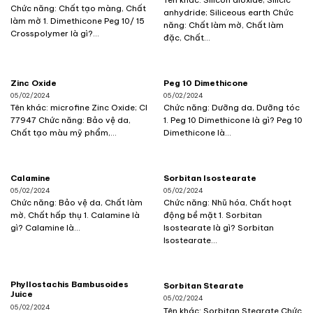
Chức năng: Chất tạo màng, Chất
anhydride; Siliceous earth Chức
làm mờ 1. Dimethicone Peg 10/ 15
năng: Chất làm mờ, Chất làm
Crosspolymer là gì?...
đặc, Chất...
Zinc Oxide
Peg 10 Dimethicone
05/02/2024
05/02/2024
Tên khác: microfine Zinc Oxide; CI
Chức năng: Dưỡng da, Dưỡng tóc
77947 Chức năng: Bảo vệ da,
1. Peg 10 Dimethicone là gì? Peg 10
Chất tạo màu mỹ phẩm,...
Dimethicone là...
Calamine
Sorbitan Isostearate
05/02/2024
05/02/2024
Chức năng: Bảo vệ da, Chất làm
Chức năng: Nhũ hóa, Chất hoạt
mờ, Chất hấp thụ 1. Calamine là
động bề mặt 1. Sorbitan
gì? Calamine là...
Isostearate là gì? Sorbitan
Isostearate...
Phyllostachis Bambusoides
Sorbitan Stearate
Juice
05/02/2024
05/02/2024
Tên khác: Sorbitan Stearate Chức