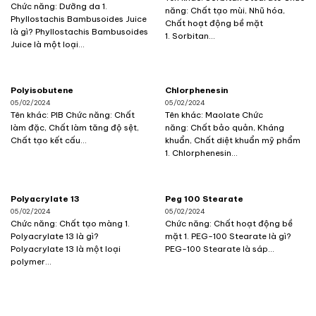
Chức năng: Dưỡng da 1.
năng: Chất tạo mùi, Nhũ hóa,
Phyllostachis Bambusoides Juice
Chất hoạt động bề mặt
là gì? Phyllostachis Bambusoides
1. Sorbitan...
Juice là một loại...
Polyisobutene
Chlorphenesin
05/02/2024
05/02/2024
Tên khác: PIB Chức năng: Chất
Tên khác: Maolate Chức
làm đặc, Chất làm tăng độ sệt,
năng: Chất bảo quản, Kháng
Chất tạo kết cấu...
khuẩn, Chất diệt khuẩn mỹ phẩm
1. Chlorphenesin...
Polyacrylate 13
Peg 100 Stearate
05/02/2024
05/02/2024
Chức năng: Chất tạo màng 1.
Chức năng: Chất hoạt động bề
Polyacrylate 13 là gì?
mặt 1. PEG-100 Stearate là gì?
Polyacrylate 13 là một loại
PEG-100 Stearate là sáp...
polymer...