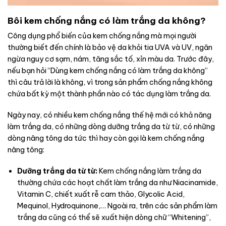
Bôi kem chống nắng có làm trắng da không?
Công dụng phổ biến của kem chống nắng mà mọi người
thường biết đến chính là bảo vệ da khỏi tia UVA và UV, ngăn
ngừa nguy cơ sạm, nám, tăng sắc tố, xỉn màu da. Trước đây,
nếu bạn hỏi “Dùng kem chống nắng có làm trắng da không”
thì câu trả lời là không, vì trong sản phẩm chống nắng không
chứa bất kỳ một thành phần nào có tác dụng làm trắng da.
Ngày nay, có nhiều kem chống nắng thế hệ mới có khả năng
làm trắng da, có những dòng dưỡng trắng da từ từ, có những
dòng nâng tông da tức thì hay còn gọi là kem chống nắng
nâng tông:
Dưỡng trắng da từ từ:
Kem chống nắng làm trắng da
thường chứa các hoạt chất làm trắng da như Niacinamide,
Vitamin C, chiết xuất rễ cam thảo, Glycolic Acid,
Mequinol, Hydroquinone,… Ngoài ra, trên các sản phẩm làm
trắng da cũng có thể sẽ xuất hiện dòng chữ “Whitening”,