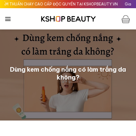
Chuyển
HUẦN CHAY CAO CẤP ĐỘC QUYỀN TẠI KSHOPBEAUTY.VN
Giao nhanh 24
đến
nội
dung
Dùng kem chống nắng có làm trắng da
không?