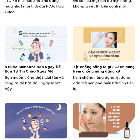
TOP 5 mùi nước hoa nữ đáng
Để sở hữu một làn da mịn màng,
mua nhất mọi thời đại Nước Hoa
không tì vết thì bên cạnh một...
Gucci...
5 Bước Skincare Ban Ngày Để
Xịt chống nắng là gì? Cách dùng
Bạn Tự Tin Chào Ngày Mới
kem chống nắng dạng xịt
Bạn muốn trông thật tươi tắn và
Kem chống nắng dạng xịt đang
rạng rỡ để bắt đầu ngày mới?
dần trở nên phổ biến bởi tính tiện
Vậy...
lợi...