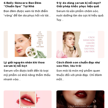
​​​​​​6 Bước Skincare Ban Đêm
9 lý do dùng serum bị nổi mụn?
“Chuẩn Spa” Tại Nhà
Giải pháp khắc phục hiệu quả
Ban đêm được xem là thời điểm
Serum là sản phẩm chăm sóc,
“vàng” để làn da phục hồi và tái...
nuôi dưỡng làn da cực kì hiệu quả.
Tuy...
Lý giải nguyên nhân khi thoa
Cách đánh son chuẩn đẹp như
serum bị nổi bọt
sao Hàn, lâu trôi
Serum vốn được biết đến là loại
Son môi là món mỹ phẩm quen
mỹ phẩm có khả năng thẩm thấu
thuộc đối với phái đẹp. Chỉ đánh
nhanh vào...
một...